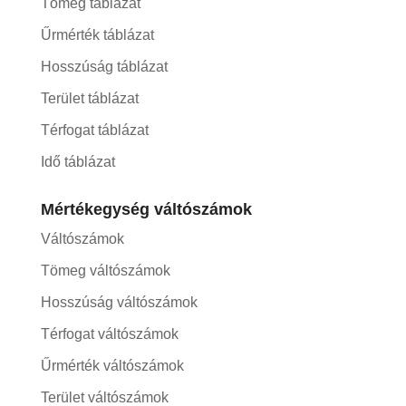
Tömeg táblázat
Űrmérték táblázat
Hosszúság táblázat
Terület táblázat
Térfogat táblázat
Idő táblázat
Mértékegység váltószámok
Váltószámok
Tömeg váltószámok
Hosszúság váltószámok
Térfogat váltószámok
Űrmérték váltószámok
Terület váltószámok