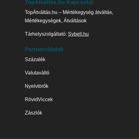
TopÁtváltás.hu Kapcsolat
TopÁtváltás.hu – Mértékegység átváltás,
Mértékegységek, Átváltások
Tárhelyszolgáltató:
Sybell.hu
Partneroldalak
Százalék
Valutaváltó
Nyelvtörők
RövidViccek
Zászlók