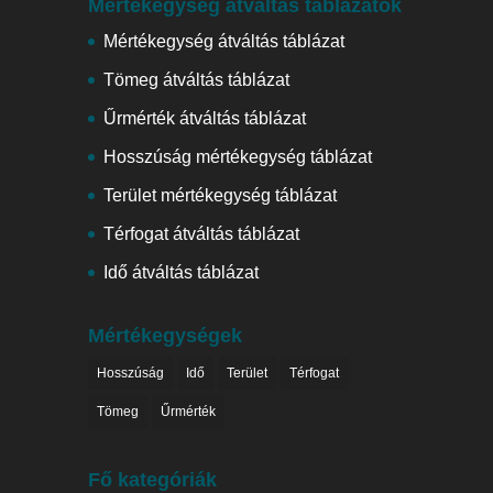
Mértékegység átváltás táblázatok
Mértékegység átváltás táblázat
Tömeg átváltás táblázat
Űrmérték átváltás táblázat
Hosszúság mértékegység táblázat
Terület mértékegység táblázat
Térfogat átváltás táblázat
Idő átváltás táblázat
Mértékegységek
Hosszúság
Idő
Terület
Térfogat
Tömeg
Űrmérték
Fő kategóriák