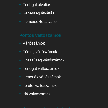
Térfogat átváltás
Sebesség átváltás
Hőmérséklet átváltó
Pontos váltószámok
Váltószámok
Tömeg váltószámok
Hosszúság váltószámok
Térfogat váltószámok
Űrmérték váltószámok
Terület váltószámok
Idő váltószámok