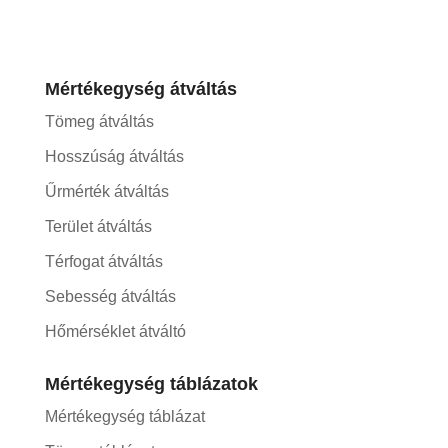
Mértékegység átváltás
Tömeg átváltás
Hosszúság átváltás
Űrmérték átváltás
Terület átváltás
Térfogat átváltás
Sebesség átváltás
Hőmérséklet átváltó
Mértékegység táblázatok
Mértékegység táblázat