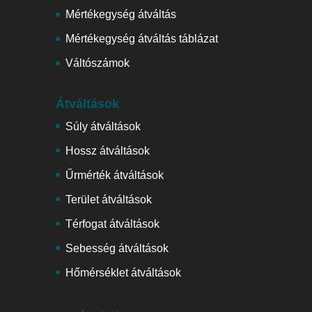
Mértékegység átváltás
Mértékegység átváltás táblázat
Váltószámok
Átváltások
Súly átváltások
Hossz átváltások
Űrmérték átváltások
Terület átváltások
Térfogat átváltások
Sebesség átváltások
Hőmérséklet átváltások