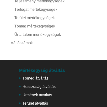
Teljesítmény mértékegységek
Térfogat mértékegységek
Terület mértékegységek
Tömeg mértékegységek
Űrtartalom mértékegységek
Váltószámok
Mértékegység átváltás
Tömeg átváltás
Hosszúság átváltás
Űrmérték átváltás
Terület átváltás