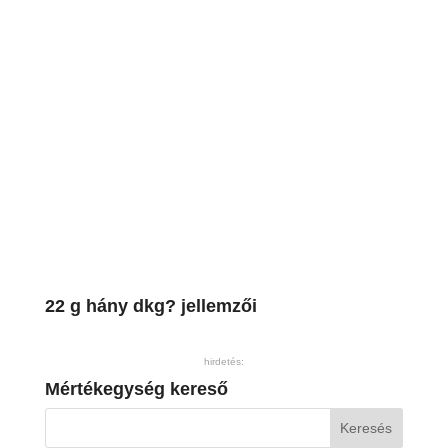
22 g hány dkg? jellemzői
hirdetés:
Mértékegység kereső