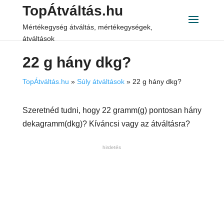
TopÁtváltás.hu
Mértékegység átváltás, mértékegységek,
átváltások
22 g hány dkg?
TopÁtváltás.hu
»
Súly átváltások
»
22 g hány dkg?
Szeretnéd tudni, hogy 22 gramm(g) pontosan hány
dekagramm(dkg)? Kíváncsi vagy az átváltásra?
hirdetés