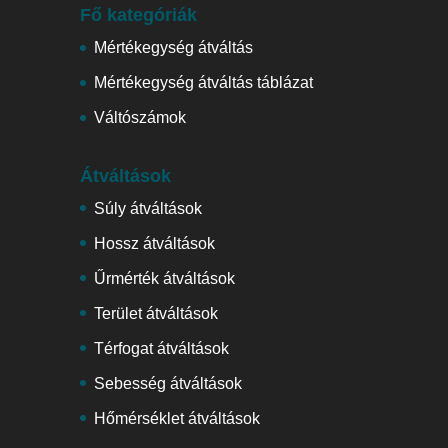
Fő kategóriák
Mértékegység átváltás
Mértékegység átváltás táblázat
Váltószámok
Átváltások
Súly átváltások
Hossz átváltások
Űrmérték átváltások
Terület átváltások
Térfogat átváltások
Sebesség átváltások
Hőmérséklet átváltások