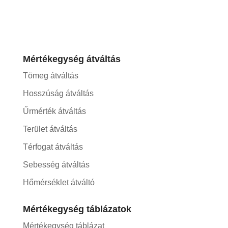
Mértékegység átváltás
Tömeg átváltás
Hosszúság átváltás
Űrmérték átváltás
Terület átváltás
Térfogat átváltás
Sebesség átváltás
Hőmérséklet átváltó
Mértékegység táblázatok
Mértékegység táblázat