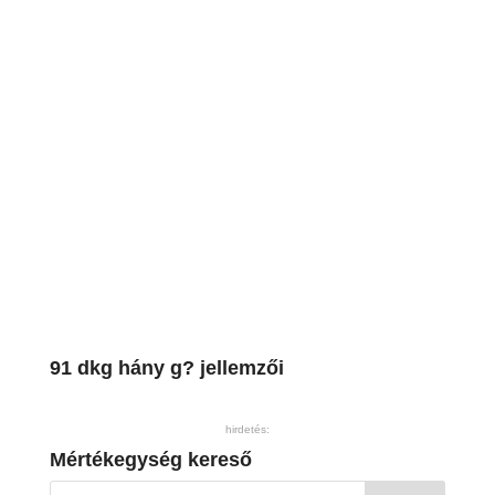
91 dkg hány g? jellemzői
hirdetés:
Mértékegység kereső