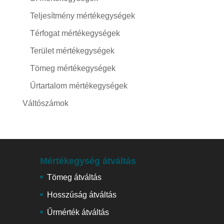
Teljesítmény mértékegységek
Térfogat mértékegységek
Terület mértékegységek
Tömeg mértékegységek
Űrtartalom mértékegységek
Váltószámok
Mértékegység átváltás
Tömeg átváltás
Hosszúság átváltás
Űrmérték átváltás