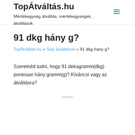
TopÁtváltás.hu
Mértékegység átváltás, mértékegységek,
átváltások
91 dkg hány g?
TopÁtváltás.hu
»
Súly átváltások
»
91 dkg hány g?
Szeretnéd tudni, hogy 91 dekagramm(dkg)
pontosan hány gramm(g)? Kíváncsi vagy az
átváltásra?
hirdetés