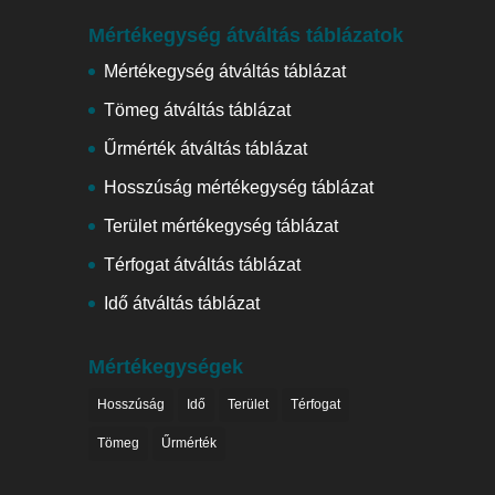
Mértékegység átváltás táblázatok
Mértékegység átváltás táblázat
Tömeg átváltás táblázat
Űrmérték átváltás táblázat
Hosszúság mértékegység táblázat
Terület mértékegység táblázat
Térfogat átváltás táblázat
Idő átváltás táblázat
Mértékegységek
Hosszúság
Idő
Terület
Térfogat
Tömeg
Űrmérték