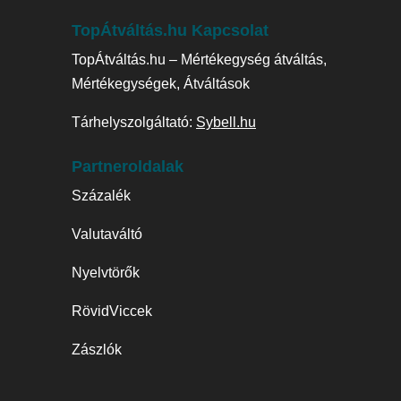
TopÁtváltás.hu Kapcsolat
TopÁtváltás.hu – Mértékegység átváltás,
Mértékegységek, Átváltások
Tárhelyszolgáltató:
Sybell.hu
Partneroldalak
Százalék
Valutaváltó
Nyelvtörők
RövidViccek
Zászlók