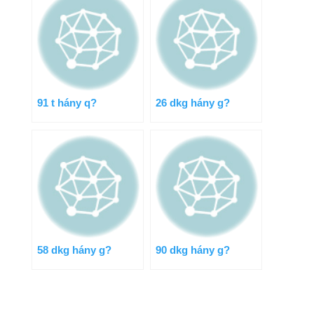
91 t hány q?
26 dkg hány g?
58 dkg hány g?
90 dkg hány g?