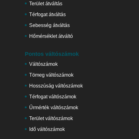
Terület átváltás
Térfogat átváltás
Sebesség átváltás
Hőmérséklet átváltó
Pontos váltószámok
Váltószámok
Tömeg váltószámok
Hosszúság váltószámok
Térfogat váltószámok
Űrmérték váltószámok
Terület váltószámok
Idő váltószámok