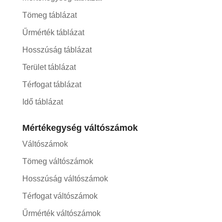
Tömeg táblázat
Űrmérték táblázat
Hosszúság táblázat
Terület táblázat
Térfogat táblázat
Idő táblázat
Mértékegység váltószámok
Váltószámok
Tömeg váltószámok
Hosszúság váltószámok
Térfogat váltószámok
Űrmérték váltószámok