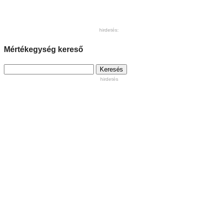
hirdetés:
Mértékegység kereső
Keresés:
hirdetés