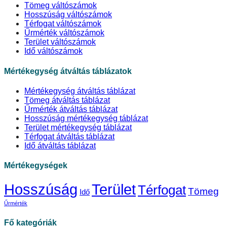
Tömeg váltószámok
Hosszúság váltószámok
Térfogat váltószámok
Űrmérték váltószámok
Terület váltószámok
Idő váltószámok
Mértékegység átváltás táblázatok
Mértékegység átváltás táblázat
Tömeg átváltás táblázat
Űrmérték átváltás táblázat
Hosszúság mértékegység táblázat
Terület mértékegység táblázat
Térfogat átváltás táblázat
Idő átváltás táblázat
Mértékegységek
Hosszúság
Terület
Térfogat
Tömeg
Idő
Űrmérték
Fő kategóriák