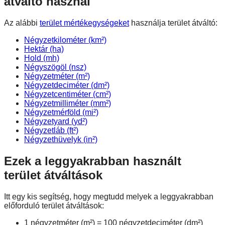
átváltó használ
Az alábbi
terület mértékegységeket
használja terület átváltó:
Négyzetkilométer (km²)
Hektár (ha)
Hold (mh)
Négyszögöl (nsz)
Négyzetméter (m²)
Négyzetdeciméter (dm²)
Négyzetcentiméter (cm²)
Négyzetmilliméter (mm²)
Négyzetmérföld (mi²)
Négyzetyard (yd²)
Négyzetláb (ft²)
Négyzethüvelyk (in²)
Ezek a leggyakrabban használt
terület átváltások
Itt egy kis segítség, hogy megtudd melyek a leggyakrabban
előforduló terület átváltások:
1 négyzetméter (m²) = 100 négyzetdeciméter (dm²)