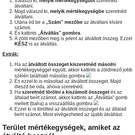
Válaszd ki,
melyik mértékegységből
szeretnéd
átváltani.
Majd válaszd ki,
melyik mértékegységbe
szeretnéd
átváltani.
Utána írd be a
„Szám” mezőbe
az átváltani kívánt
számot.
És kattints
„Átváltás” gombra
.
A zöld mezőben meg is jelent az átváltott összeg. Ezzel
KÉSZ
is az átváltás.
Extrák:
Ha az
átváltott összeget kiszeretnéd másolni
mértékegységgel együtt, akkor kattints a zöldmező jobb
szélén található másolás gombra
És ezzel ki is másoltad az átváltott összeget. Majd
illeszd be oda, ahova szeretnéd.
Ha
szeretnéd törölni a kiszámolt összeget
és az
általad beírt számot, akkor kattints az „Átváltás” gomb
mellett (balra) a visszaállítás gombra
Ezzel ki is törölted az átváltott összeget és az általad
beírt számot. Most elvégezheted az újabb átváltást.
Terület mértékegységek, amiket az