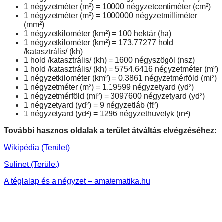
1 négyzetméter (m²) = 10000 négyzetcentiméter (cm²)
1 négyzetméter (m²) = 1000000 négyzetmilliméter
(mm²)
1 négyzetkilométer (km²) = 100 hektár (ha)
1 négyzetkilométer (km²) = 173.77277 hold
/katasztrális/ (kh)
1 hold /katasztrális/ (kh) = 1600 négyszögöl (nsz)
1 hold /katasztrális/ (kh) = 5754.6416 négyzetméter (m²)
1 négyzetkilométer (km²) = 0.3861 négyzetmérföld (mi²)
1 négyzetméter (m²) = 1.19599 négyzetyard (yd²)
1 négyzetmérföld (mi²) = 3097600 négyzetyard (yd²)
1 négyzetyard (yd²) = 9 négyzetláb (ft²)
1 négyzetyard (yd²) = 1296 négyzethüvelyk (in²)
További hasznos oldalak a terület átváltás elvégzéséhez:
Wikipédia (Terület)
Sulinet (Terület)
A téglalap és a négyzet – amatematika.hu