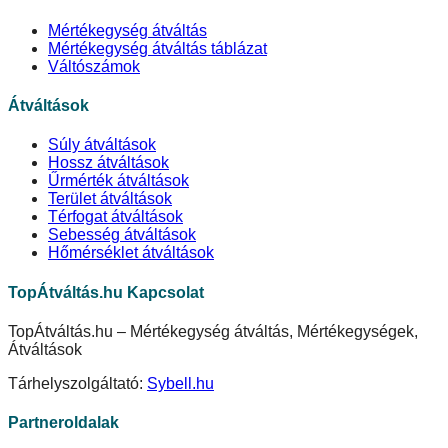
Mértékegység átváltás
Mértékegység átváltás táblázat
Váltószámok
Átváltások
Súly átváltások
Hossz átváltások
Űrmérték átváltások
Terület átváltások
Térfogat átváltások
Sebesség átváltások
Hőmérséklet átváltások
TopÁtváltás.hu Kapcsolat
TopÁtváltás.hu – Mértékegység átváltás, Mértékegységek,
Átváltások
Tárhelyszolgáltató:
Sybell.hu
Partneroldalak