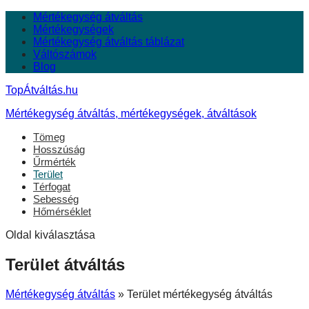
Mértékegység átváltás
Mértékegységek
Mértékegység átváltás táblázat
Váltószámok
Blog
TopÁtváltás.hu
Mértékegység átváltás, mértékegységek, átváltások
Tömeg
Hosszúság
Űrmérték
Terület
Térfogat
Sebesség
Hőmérséklet
Oldal kiválasztása
Terület átváltás
Mértékegység átváltás
» Terület mértékegység átváltás