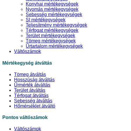
Konyhai mértékegységek
Nyomás mértékegységek
Sebesség mértékegységek
SI mértékegységek
Teljesítmény mértékegységek
Térfogat mértékegységek
Terület mértékegységek
Tömeg mértékegységek
Űrtartalom mértékegységek
Váltószámok
Mértékegység átváltás
Tömeg átváltás
Hosszúság átváltás
Űrmérték átváltás
Terület átváltás
Térfogat átváltás
Sebesség átváltás
Hőmérséklet átváltó
Pontos váltószámok
Váltószámok