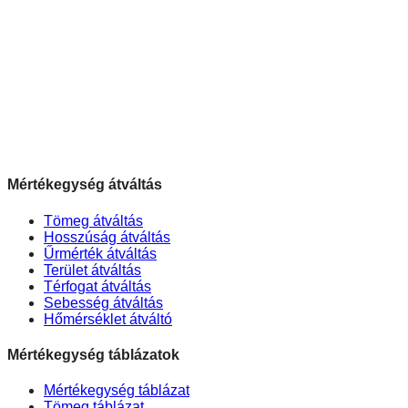
Mértékegység átváltás
Tömeg átváltás
Hosszúság átváltás
Űrmérték átváltás
Terület átváltás
Térfogat átváltás
Sebesség átváltás
Hőmérséklet átváltó
Mértékegység táblázatok
Mértékegység táblázat
Tömeg táblázat