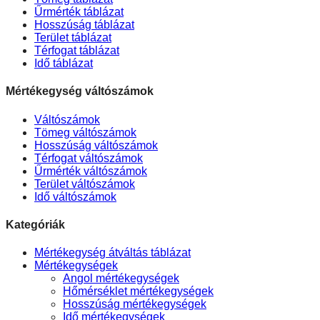
Űrmérték táblázat
Hosszúság táblázat
Terület táblázat
Térfogat táblázat
Idő táblázat
Mértékegység váltószámok
Váltószámok
Tömeg váltószámok
Hosszúság váltószámok
Térfogat váltószámok
Űrmérték váltószámok
Terület váltószámok
Idő váltószámok
Kategóriák
Mértékegység átváltás táblázat
Mértékegységek
Angol mértékegységek
Hőmérséklet mértékegységek
Hosszúság mértékegységek
Idő mértékegységek