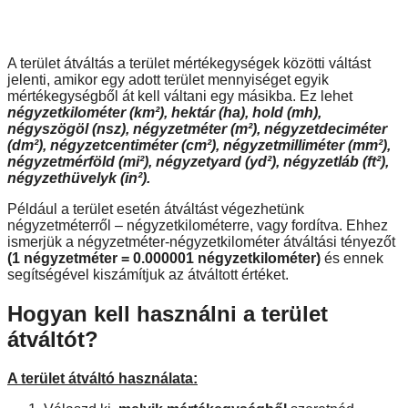
A terület átváltás a terület mértékegységek közötti váltást
jelenti, amikor egy adott terület mennyiséget egyik
mértékegységből át kell váltani egy másikba. Ez lehet
négyzetkilométer (km²), hektár (ha), hold (mh),
négyszögöl (nsz), négyzetméter (m²), négyzetdeciméter
(dm²), négyzetcentiméter (cm²), négyzetmilliméter (mm²),
négyzetmérföld (mi²), négyzetyard (yd²), négyzetláb (ft²),
négyzethüvelyk (in²).
Például a terület esetén átváltást végezhetünk
négyzetméterről – négyzetkilométerre, vagy fordítva. Ehhez
ismerjük a négyzetméter-négyzetkilométer átváltási tényezőt
(1 négyzetméter = 0.000001 négyzetkilométer)
és ennek
segítségével kiszámítjuk az átváltott értéket.
Hogyan kell használni a terület
átváltót?
A terület átváltó használata: