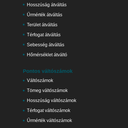
Hosszúság átváltás
Űrmérték átváltás
Terület átváltás
Térfogat átváltás
Sebesség átváltás
Hőmérséklet átváltó
Pontos váltószámok
Váltószámok
Tömeg váltószámok
Hosszúság váltószámok
Térfogat váltószámok
Űrmérték váltószámok