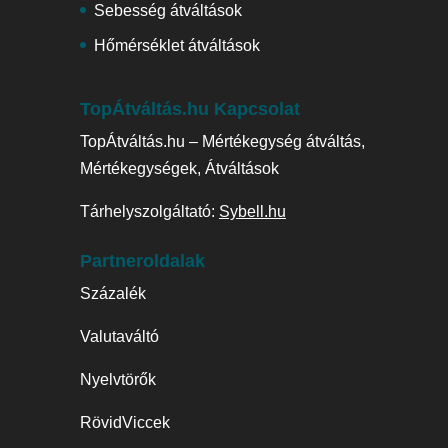
Sebesség átváltások
Hőmérséklet átváltások
TopÁtváltás.hu Kapcsolat
TopÁtváltás.hu – Mértékegység átváltás,
Mértékegységek, Átváltások
Tárhelyszolgáltató:
Sybell.hu
Partneroldalak
Százalék
Valutaváltó
Nyelvtörők
RövidViccek