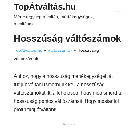
TopÁtváltás.hu
Mértékegység átváltás, mértékegységek,
átváltások
Hosszúság váltószámok
TopÁtváltás.hu
»
Váltószámok
»
Hosszúság
váltószámok
Ahhoz, hogy a hosszúság mértékegységeit át
tudjuk váltani ismernünk kell a hosszúság
váltószámokat. Itt a lehetőség, hogy megismerd a
hosszúság pontos váltószámait. Hogy mostantól
profin tudj átváltani!
hirdetés