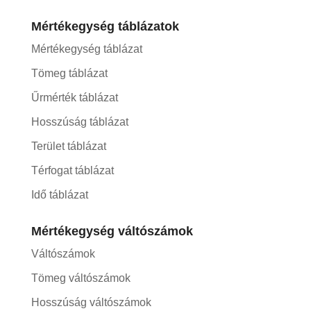
Mértékegység táblázatok
Mértékegység táblázat
Tömeg táblázat
Űrmérték táblázat
Hosszúság táblázat
Terület táblázat
Térfogat táblázat
Idő táblázat
Mértékegység váltószámok
Váltószámok
Tömeg váltószámok
Hosszúság váltószámok