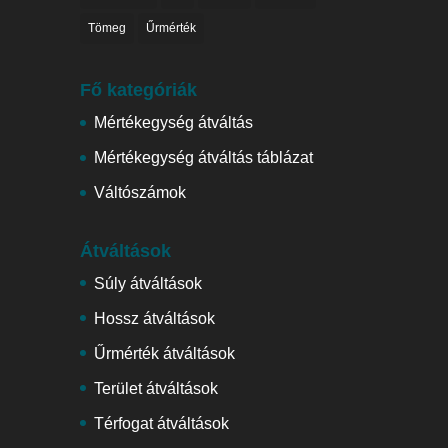
Tömeg
Űrmérték
Fő kategóriák
Mértékegység átváltás
Mértékegység átváltás táblázat
Váltószámok
Átváltások
Súly átváltások
Hossz átváltások
Űrmérték átváltások
Terület átváltások
Térfogat átváltások