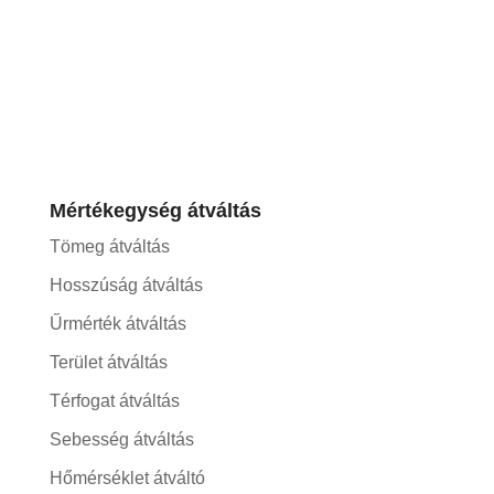
Mértékegység átváltás
Tömeg átváltás
Hosszúság átváltás
Űrmérték átváltás
Terület átváltás
Térfogat átváltás
Sebesség átváltás
Hőmérséklet átváltó