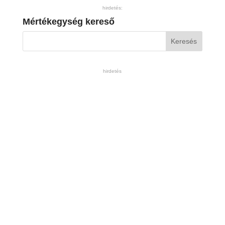
hirdetés:
Mértékegység kereső
hirdetés