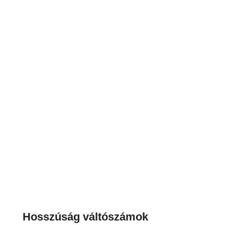
Hosszúság váltószámok