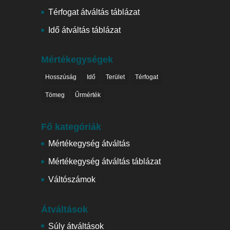
Térfogat átváltás táblázat
Idő átváltás táblázat
Mértékegységek
Hosszúság
Idő
Terület
Térfogat
Tömeg
Űrmérték
Fő kategóriák
Mértékegység átváltás
Mértékegység átváltás táblázat
Váltószámok
Átváltások
Súly átváltások