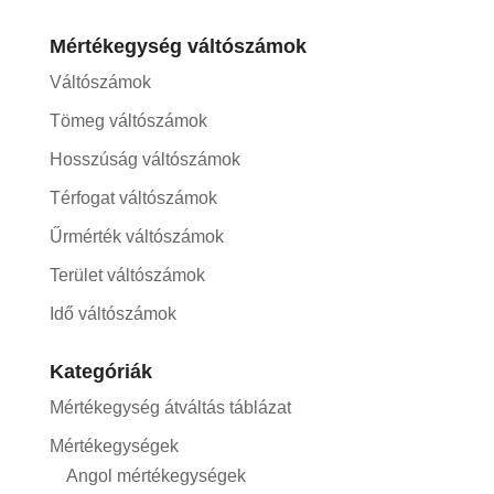
Mértékegység váltószámok
Váltószámok
Tömeg váltószámok
Hosszúság váltószámok
Térfogat váltószámok
Űrmérték váltószámok
Terület váltószámok
Idő váltószámok
Kategóriák
Mértékegység átváltás táblázat
Mértékegységek
Angol mértékegységek