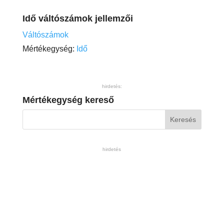
Idő váltószámok jellemzői
Váltószámok
Mértékegység:
Idő
hirdetés:
Mértékegység kereső
hirdetés