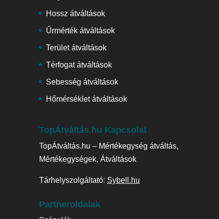
Hossz átváltások
Űrmérték átváltások
Terület átváltások
Térfogat átváltások
Sebesség átváltások
Hőmérséklet átváltások
TopÁtváltás.hu Kapcsolat
TopÁtváltás.hu – Mértékegység átváltás,
Mértékegységek, Átváltások
Tárhelyszolgáltató:
Sybell.hu
Partneroldalak