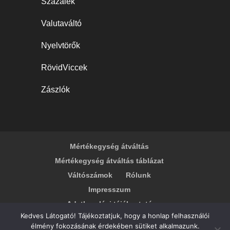
Százalék
Valutaváltó
Nyelvtörők
RövidViccek
Zászlók
Mértékegység átváltás
Mértékegység átváltás táblázat
Váltószámok
Rólunk
Impresszum
Adatkezelési tájékoztató
Kedves Látogató! Tájékoztatjuk, hogy a honlap felhasználói
élmény fokozásának érdekében sütiket alkalmazunk.