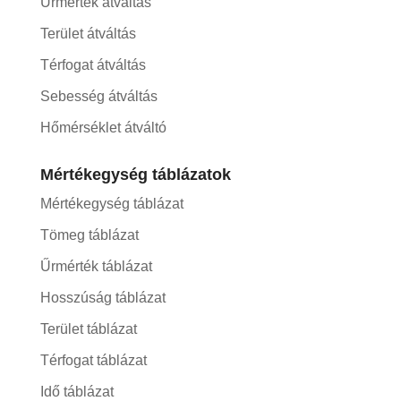
Űrmérték átváltás
Terület átváltás
Térfogat átváltás
Sebesség átváltás
Hőmérséklet átváltó
Mértékegység táblázatok
Mértékegység táblázat
Tömeg táblázat
Űrmérték táblázat
Hosszúság táblázat
Terület táblázat
Térfogat táblázat
Idő táblázat