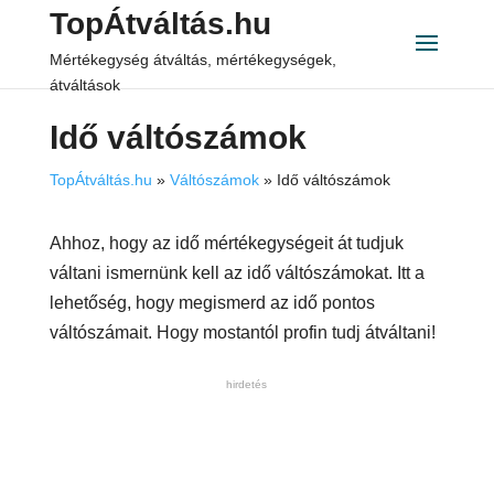
TopÁtváltás.hu
Mértékegység átváltás, mértékegységek,
átváltások
Idő váltószámok
TopÁtváltás.hu
»
Váltószámok
»
Idő váltószámok
Ahhoz, hogy az idő mértékegységeit át tudjuk
váltani ismernünk kell az idő váltószámokat. Itt a
lehetőség, hogy megismerd az idő pontos
váltószámait. Hogy mostantól profin tudj átváltani!
hirdetés