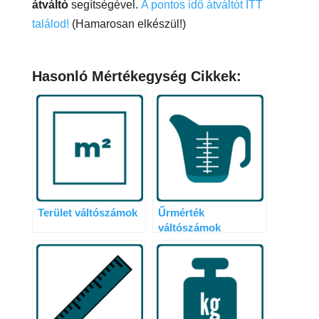
átváltó
segítségével.
A pontos idő átváltót ITT
találod!
(Hamarosan elkészül!)
Hasonló Mértékegység Cikkek:
Terület váltószámok
Űrmérték
váltószámok