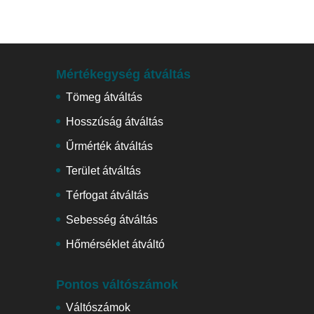
Mértékegység átváltás
Tömeg átváltás
Hosszúság átváltás
Űrmérték átváltás
Terület átváltás
Térfogat átváltás
Sebesség átváltás
Hőmérséklet átváltó
Pontos váltószámok
Váltószámok