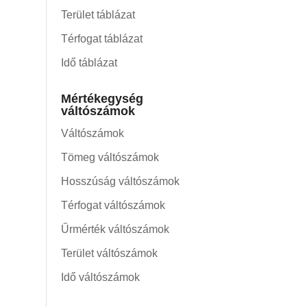
Terület táblázat
Térfogat táblázat
Idő táblázat
Mértékegység
váltószámok
Váltószámok
Tömeg váltószámok
Hosszúság váltószámok
Térfogat váltószámok
Űrmérték váltószámok
Terület váltószámok
Idő váltószámok