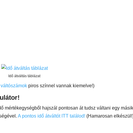
Idő átváltás táblázat
 váltószámok
piros színnel vannak kiemelve!)
ulátor!
dő mértékegységből hajszál pontosan át tudsz váltani egy másik
ségével.
A pontos idő átváltót ITT találod!
(Hamarosan elkészül!