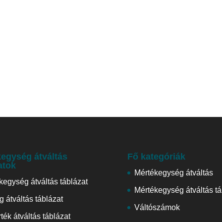
egység átváltás
Fő kategóriák
atok
Mértékegység átváltás
kegység átváltás táblázat
Mértékegység átváltás tá
 átváltás táblázat
Váltószámok
ték átváltás táblázat