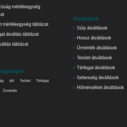
zúság mértékegység
zat
Átváltások
et mértékegység táblázat
Súly átváltások
at átváltás táblázat
Hossz átváltások
váltás táblázat
Űrmérték átváltások
Terület átváltások
Térfogat átváltások
kegységek
Sebesség átváltások
ág
Idő
Terület
Térfogat
Hőmérséklet átváltások
Űrmérték