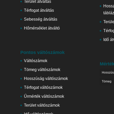
Terület átváltás
Hoss
Térfogat átváltás
táblá
Sebesség átváltás
Terül
Hőmérséklet átváltó
Térfog
Idő át
Pontos váltószámok
Váltószámok
Mérté
Tömeg váltószámok
Hosszús
Hosszúság váltószámok
Tömeg
Térfogat váltószámok
Űrmérték váltószámok
Terület váltószámok