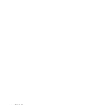
hirdetés: