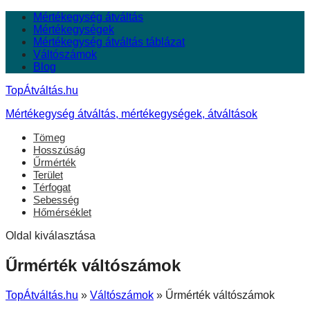
Mértékegység átváltás
Mértékegységek
Mértékegység átváltás táblázat
Váltószámok
Blog
TopÁtváltás.hu
Mértékegység átváltás, mértékegységek, átváltások
Tömeg
Hosszúság
Űrmérték
Terület
Térfogat
Sebesség
Hőmérséklet
Oldal kiválasztása
Űrmérték váltószámok
TopÁtváltás.hu
»
Váltószámok
»
Űrmérték váltószámok