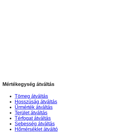
Mértékegység átváltás
Tömeg átváltás
Hosszúság átváltás
Űrmérték átváltás
Terület átváltás
Térfogat átváltás
Sebesség átváltás
Hőmérséklet átváltó