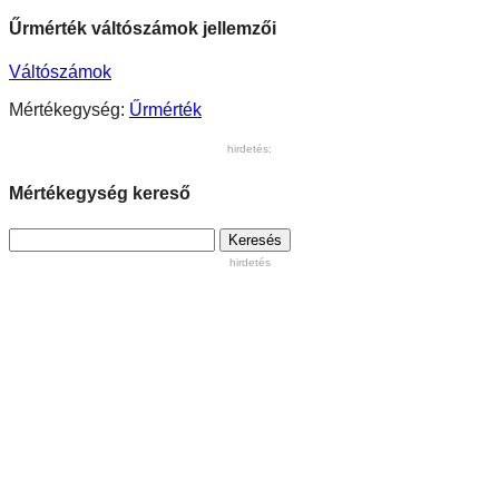
Űrmérték váltószámok jellemzői
Váltószámok
Mértékegység:
Űrmérték
hirdetés:
Mértékegység kereső
Keresés:
hirdetés