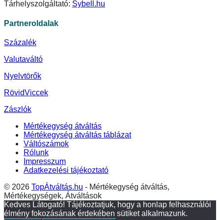
Tárhelyszolgáltató:
Sybell.hu
Partneroldalak
Százalék
Valutaváltó
Nyelvtörők
RövidViccek
Zászlók
Mértékegység átváltás
Mértékegység átváltás táblázat
Váltószámok
Rólunk
Impresszum
Adatkezelési tájékoztató
© 2026
TopÁtváltás.hu
- Mértékegység átváltás,
Mértékegységek, Átváltások
Kedves Látogató! Tájékoztatjuk, hogy a honlap felhasználói
élmény fokozásának érdekében sütiket alkalmazunk.