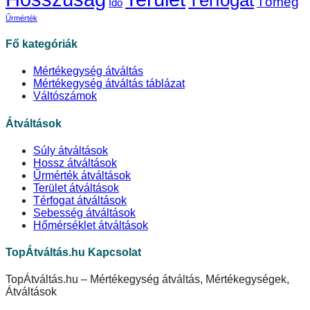
Tömeg
Idő
Űrmérték
Fő kategóriák
Mértékegység átváltás
Mértékegység átváltás táblázat
Váltószámok
Átváltások
Súly átváltások
Hossz átváltások
Űrmérték átváltások
Terület átváltások
Térfogat átváltások
Sebesség átváltások
Hőmérséklet átváltások
TopÁtváltás.hu Kapcsolat
TopÁtváltás.hu – Mértékegység átváltás, Mértékegységek,
Átváltások