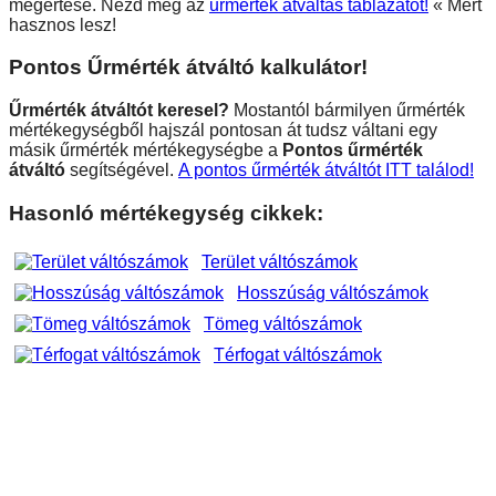
megértése. Nézd meg az
űrmérték átváltás táblázatot!
« Mert
hasznos lesz!
Pontos Űrmérték átváltó kalkulátor!
Űrmérték átváltót keresel?
Mostantól bármilyen űrmérték
mértékegységből hajszál pontosan át tudsz váltani egy
másik űrmérték mértékegységbe a
Pontos űrmérték
átváltó
segítségével.
A pontos űrmérték átváltót ITT találod!
Hasonló mértékegység cikkek:
Terület váltószámok
Hosszúság váltószámok
Tömeg váltószámok
Térfogat váltószámok