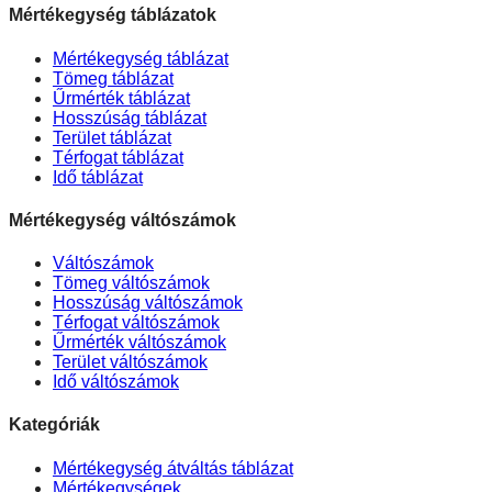
Mértékegység táblázatok
Mértékegység táblázat
Tömeg táblázat
Űrmérték táblázat
Hosszúság táblázat
Terület táblázat
Térfogat táblázat
Idő táblázat
Mértékegység váltószámok
Váltószámok
Tömeg váltószámok
Hosszúság váltószámok
Térfogat váltószámok
Űrmérték váltószámok
Terület váltószámok
Idő váltószámok
Kategóriák
Mértékegység átváltás táblázat
Mértékegységek