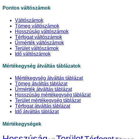
Pontos váltószámok
Váltószámok
Tömeg váltószámok
Hosszúság váltószámok
Térfogat váltószámok
Űrmérték váltószámok
Terület váltószámok
Idő váltószámok
Mértékegység átváltás táblázatok
Mértékegység átváltás táblázat
Tömeg átváltás táblázat
Űrmérték átváltás táblázat
Hosszúság mértékegység táblázat
Terület mértékegység táblázat
Térfogat átváltás táblázat
Idő átváltás táblázat
Mértékegységek
Hosszúság
Terület
Térfogat