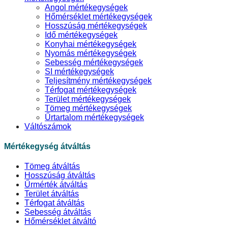
Angol mértékegységek
Hőmérséklet mértékegységek
Hosszúság mértékegységek
Idő mértékegységek
Konyhai mértékegységek
Nyomás mértékegységek
Sebesség mértékegységek
SI mértékegységek
Teljesítmény mértékegységek
Térfogat mértékegységek
Terület mértékegységek
Tömeg mértékegységek
Űrtartalom mértékegységek
Váltószámok
Mértékegység átváltás
Tömeg átváltás
Hosszúság átváltás
Űrmérték átváltás
Terület átváltás
Térfogat átváltás
Sebesség átváltás
Hőmérséklet átváltó