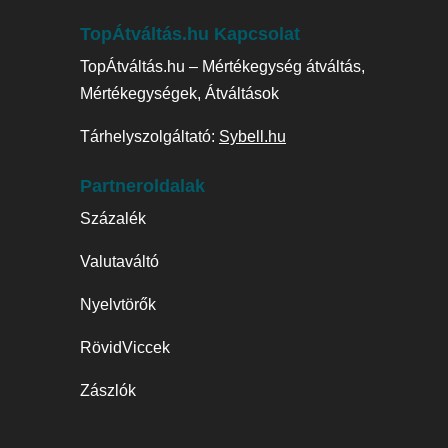
TopÁtváltás.hu Kapcsolat
TopÁtváltás.hu – Mértékegység átváltás,
Mértékegységek, Átváltások
Tárhelyszolgáltató:
Sybell.hu
Partneroldalak
Százalék
Valutaváltó
Nyelvtörők
RövidViccek
Zászlók