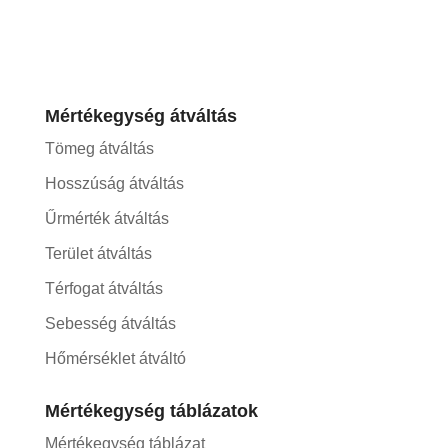
Mértékegység átváltás
Tömeg átváltás
Hosszúság átváltás
Űrmérték átváltás
Terület átváltás
Térfogat átváltás
Sebesség átváltás
Hőmérséklet átváltó
Mértékegység táblázatok
Mértékegység táblázat