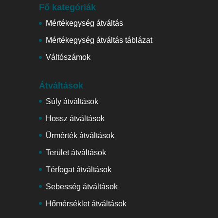
Fő kategóriák
Mértékegység átváltás
Mértékegység átváltás táblázat
Váltószámok
Átváltások
Súly átváltások
Hossz átváltások
Űrmérték átváltások
Terület átváltások
Térfogat átváltások
Sebesség átváltások
Hőmérséklet átváltások