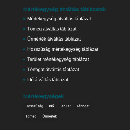
Mértékegység átváltás táblázatok
Mértékegység átváltás táblázat
Tömeg átváltás táblázat
Űrmérték átváltás táblázat
Hosszúság mértékegység táblázat
Terület mértékegység táblázat
Térfogat átváltás táblázat
Idő átváltás táblázat
Mértékegységek
Hosszúság
Idő
Terület
Térfogat
Tömeg
Űrmérték