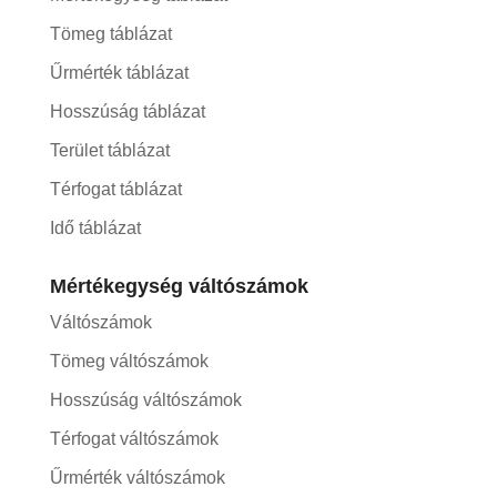
Tömeg táblázat
Űrmérték táblázat
Hosszúság táblázat
Terület táblázat
Térfogat táblázat
Idő táblázat
Mértékegység váltószámok
Váltószámok
Tömeg váltószámok
Hosszúság váltószámok
Térfogat váltószámok
Űrmérték váltószámok