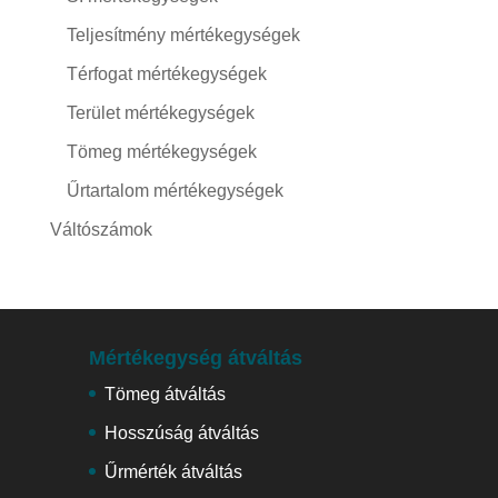
Teljesítmény mértékegységek
Térfogat mértékegységek
Terület mértékegységek
Tömeg mértékegységek
Űrtartalom mértékegységek
Váltószámok
Mértékegység átváltás
Tömeg átváltás
Hosszúság átváltás
Űrmérték átváltás