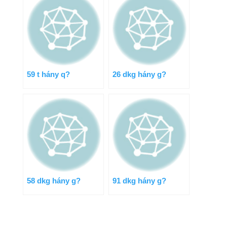
59 t hány q?
26 dkg hány g?
58 dkg hány g?
91 dkg hány g?