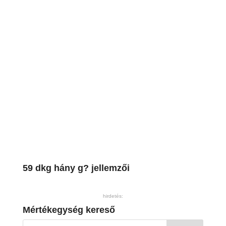
59 dkg hány g? jellemzői
hirdetés:
Mértékegység kereső