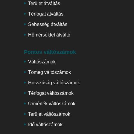
Terület átváltás
Térfogat átváltás
Sebesség átváltás
Hőmérséklet átváltó
Pontos váltószámok
Váltószámok
Tömeg váltószámok
Hosszúság váltószámok
Térfogat váltószámok
Űrmérték váltószámok
Terület váltószámok
Idő váltószámok