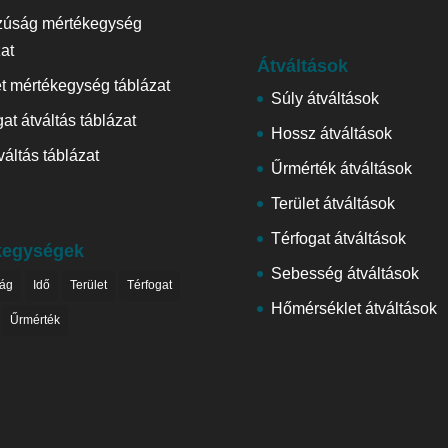
zúság mértékegység
zat
Átváltások
et mértékegység táblázat
Súly átváltások
at átváltás táblázat
Hossz átváltások
váltás táblázat
Űrmérték átváltások
Terület átváltások
Térfogat átváltások
kegységek
Sebesség átváltások
ág
Idő
Terület
Térfogat
Hőmérséklet átváltások
Űrmérték