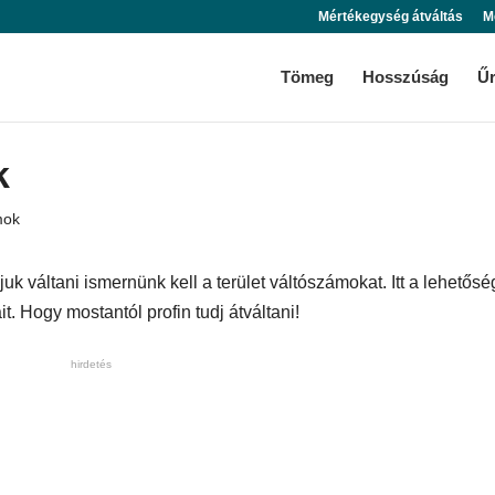
Mértékegység átváltás
M
Tömeg
Hosszúság
Ű
k
mok
uk váltani ismernünk kell a terület váltószámokat. Itt a lehetősé
. Hogy mostantól profin tudj átváltani!
hirdetés