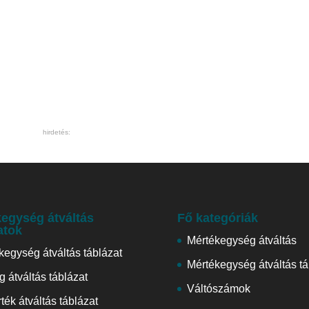
hirdetés:
egység átváltás
Fő kategóriák
atok
Mértékegység átváltás
kegység átváltás táblázat
Mértékegység átváltás tá
 átváltás táblázat
Váltószámok
ték átváltás táblázat