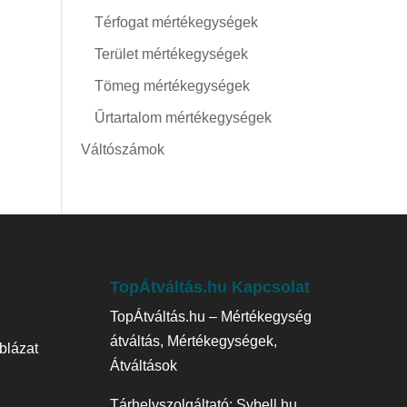
Térfogat mértékegységek
Terület mértékegységek
Tömeg mértékegységek
Űrtartalom mértékegységek
Váltószámok
TopÁtváltás.hu Kapcsolat
TopÁtváltás.hu – Mértékegység
átváltás, Mértékegységek,
blázat
Átváltások
Tárhelyszolgáltató:
Sybell.hu