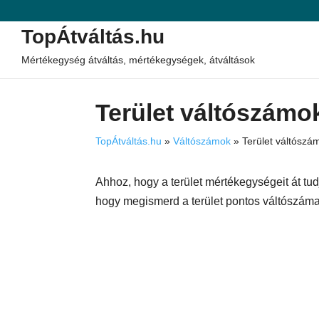
TopÁtváltás.hu
Mértékegység átváltás, mértékegységek, átváltások
Terület váltószámo
TopÁtváltás.hu
»
Váltószámok
»
Terület váltószá
Ahhoz, hogy a terület mértékegységeit át tudj
hogy megismerd a terület pontos váltószámait