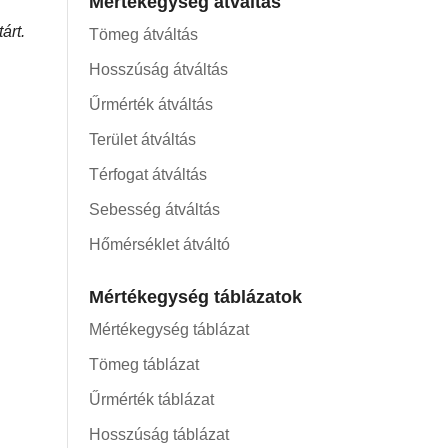
Mértékegység átváltás
árt.
Tömeg átváltás
Hosszúság átváltás
Űrmérték átváltás
Terület átváltás
Térfogat átváltás
Sebesség átváltás
Hőmérséklet átváltó
Mértékegység táblázatok
Mértékegység táblázat
Tömeg táblázat
Űrmérték táblázat
Hosszúság táblázat