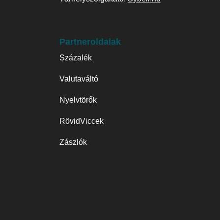
Partneroldalak
Százalék
Valutaváltó
Nyelvtörők
RövidViccek
Zászlók