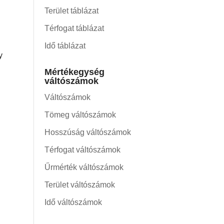
Terület táblázat
Térfogat táblázat
Idő táblázat
y
Mértékegység
váltószámok
Váltószámok
Tömeg váltószámok
Hosszúság váltószámok
Térfogat váltószámok
Űrmérték váltószámok
Terület váltószámok
Idő váltószámok