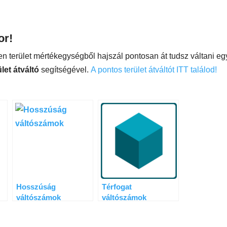
or!
n terület mértékegységből hajszál pontosan át tudsz váltani eg
let átváltó
segítségével.
A pontos terület átváltót ITT találod!
Hosszúság
Térfogat
váltószámok
váltószámok