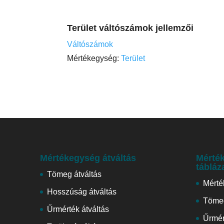
Terület váltószámok jellemzői
Váltószámok
Mértékegység:
Terület
Mértékegység átváltás
Mérték
tábláz
Tömeg átváltás
Mérté
Hosszúság átváltás
Tömeg
Űrmérték átváltás
Űrmér