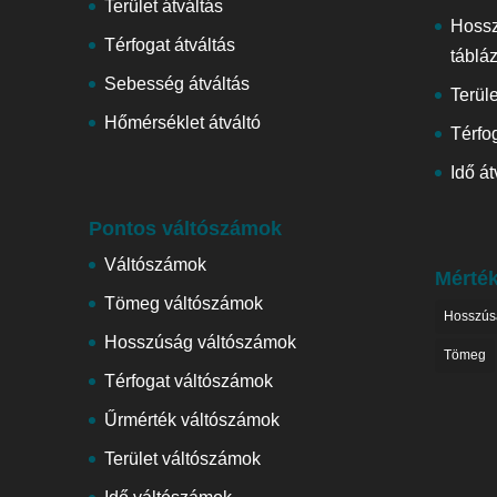
Terület átváltás
Hoss
Térfogat átváltás
táblá
Sebesség átváltás
Terül
Hőmérséklet átváltó
Térfog
Idő át
Pontos váltószámok
Váltószámok
Mérté
Tömeg váltószámok
Hosszús
Hosszúság váltószámok
Tömeg
Térfogat váltószámok
Űrmérték váltószámok
Terület váltószámok