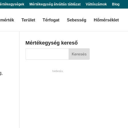
értékegységek
Mértékegység átváltás táblázat
Váltószámok
Blog
rmérték
Terület
Térfogat
Sebesség
Hőmérséklet
Mértékegység kereső
hirdetés
g,