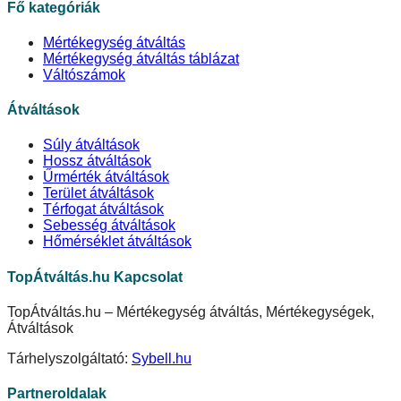
Fő kategóriák
Mértékegység átváltás
Mértékegység átváltás táblázat
Váltószámok
Átváltások
Súly átváltások
Hossz átváltások
Űrmérték átváltások
Terület átváltások
Térfogat átváltások
Sebesség átváltások
Hőmérséklet átváltások
TopÁtváltás.hu Kapcsolat
TopÁtváltás.hu – Mértékegység átváltás, Mértékegységek,
Átváltások
Tárhelyszolgáltató:
Sybell.hu
Partneroldalak