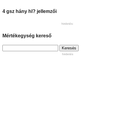
4 gsz hány hl? jellemzői
hirdetés:
Mértékegység kereső
Keresés:
hirdetés