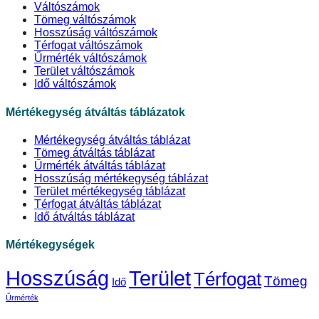
Váltószámok
Tömeg váltószámok
Hosszúság váltószámok
Térfogat váltószámok
Űrmérték váltószámok
Terület váltószámok
Idő váltószámok
Mértékegység átváltás táblázatok
Mértékegység átváltás táblázat
Tömeg átváltás táblázat
Űrmérték átváltás táblázat
Hosszúság mértékegység táblázat
Terület mértékegység táblázat
Térfogat átváltás táblázat
Idő átváltás táblázat
Mértékegységek
Hosszúság
Terület
Térfogat
Tömeg
Idő
Űrmérték