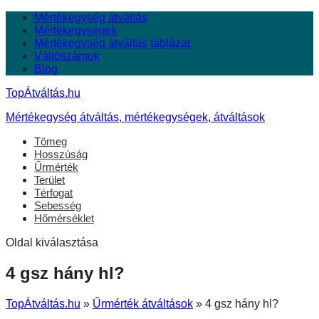
Mértékegység átváltás
Mértékegységek
Mértékegység átváltás táblázat
Váltószámok
Blog
TopÁtváltás.hu
Mértékegység átváltás, mértékegységek, átváltások
Tömeg
Hosszúság
Űrmérték
Terület
Térfogat
Sebesség
Hőmérséklet
Oldal kiválasztása
4 gsz hány hl?
TopÁtváltás.hu
»
Űrmérték átváltások
»
4 gsz hány hl?