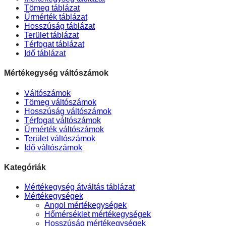
Tömeg táblázat
Űrmérték táblázat
Hosszúság táblázat
Terület táblázat
Térfogat táblázat
Idő táblázat
Mértékegység váltószámok
Váltószámok
Tömeg váltószámok
Hosszúság váltószámok
Térfogat váltószámok
Űrmérték váltószámok
Terület váltószámok
Idő váltószámok
Kategóriák
Mértékegység átváltás táblázat
Mértékegységek
Angol mértékegységek
Hőmérséklet mértékegységek
Hosszúság mértékegységek