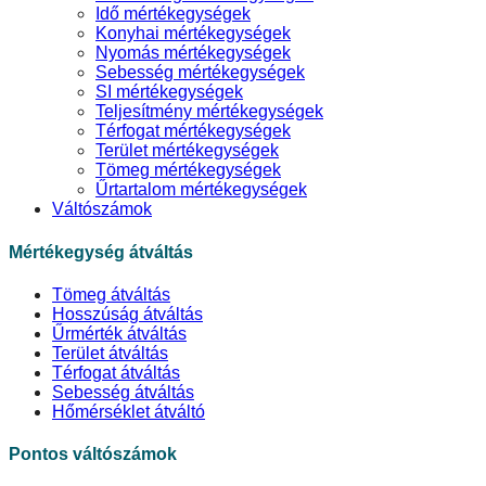
Idő mértékegységek
Konyhai mértékegységek
Nyomás mértékegységek
Sebesség mértékegységek
SI mértékegységek
Teljesítmény mértékegységek
Térfogat mértékegységek
Terület mértékegységek
Tömeg mértékegységek
Űrtartalom mértékegységek
Váltószámok
Mértékegység átváltás
Tömeg átváltás
Hosszúság átváltás
Űrmérték átváltás
Terület átváltás
Térfogat átváltás
Sebesség átváltás
Hőmérséklet átváltó
Pontos váltószámok