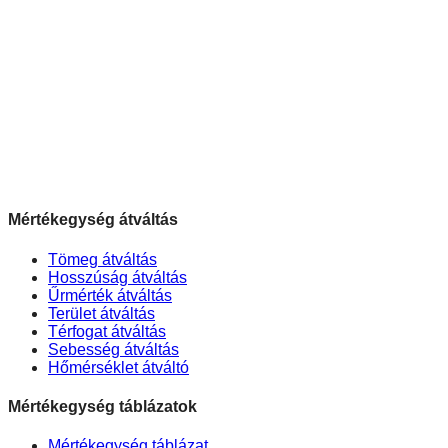
Mértékegység átváltás
Tömeg átváltás
Hosszúság átváltás
Űrmérték átváltás
Terület átváltás
Térfogat átváltás
Sebesség átváltás
Hőmérséklet átváltó
Mértékegység táblázatok
Mértékegység táblázat