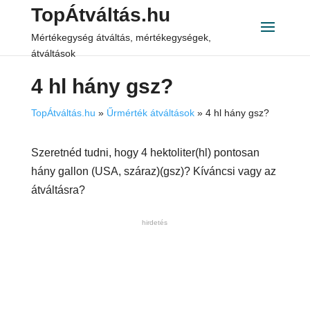
TopÁtváltás.hu
Mértékegység átváltás, mértékegységek,
átváltások
4 hl hány gsz?
TopÁtváltás.hu
»
Űrmérték átváltások
»
4 hl hány gsz?
Szeretnéd tudni, hogy 4 hektoliter(hl) pontosan
hány gallon (USA, száraz)(gsz)? Kíváncsi vagy az
átváltásra?
hirdetés