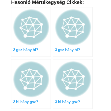
Hasonló Mértékegység Cikkek:
2 gsz hány hl?
3 gsz hány hl?
2 hl hány gsz?
3 hl hány gsz?