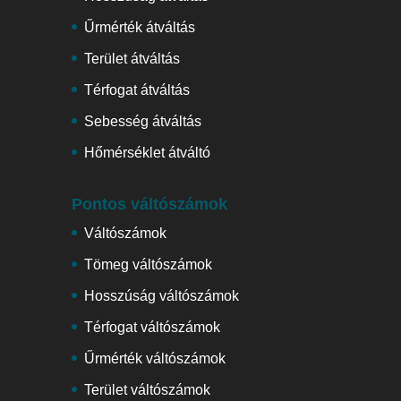
Űrmérték átváltás
Terület átváltás
Térfogat átváltás
Sebesség átváltás
Hőmérséklet átváltó
Pontos váltószámok
Váltószámok
Tömeg váltószámok
Hosszúság váltószámok
Térfogat váltószámok
Űrmérték váltószámok
Terület váltószámok