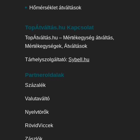
Hőmérséklet átváltások
TopÁtváltás.hu Kapcsolat
TopÁtváltás.hu – Mértékegység átváltás,
Mértékegységek, Átváltások
Tárhelyszolgáltató:
Sybell.hu
Partneroldalak
Százalék
Valutaváltó
Nyelvtörők
RövidViccek
Zászlók