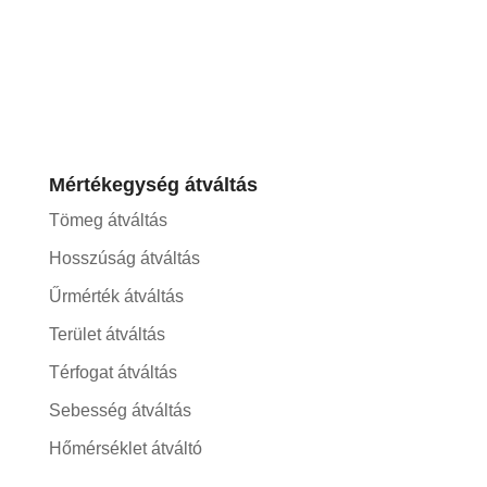
Mértékegység átváltás
Tömeg átváltás
Hosszúság átváltás
Űrmérték átváltás
Terület átváltás
Térfogat átváltás
Sebesség átváltás
Hőmérséklet átváltó