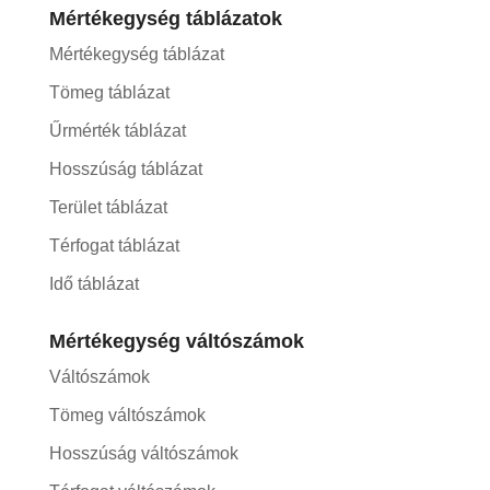
Mértékegység táblázatok
Mértékegység táblázat
Tömeg táblázat
Űrmérték táblázat
Hosszúság táblázat
Terület táblázat
Térfogat táblázat
Idő táblázat
Mértékegység váltószámok
Váltószámok
Tömeg váltószámok
Hosszúság váltószámok