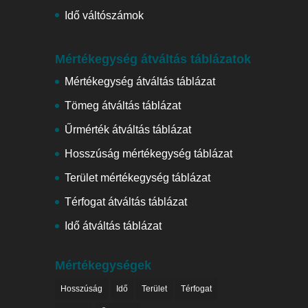
Idő váltószámok
Mértékegység átváltás táblázatok
Mértékegység átváltás táblázat
Tömeg átváltás táblázat
Űrmérték átváltás táblázat
Hosszúság mértékegység táblázat
Terület mértékegység táblázat
Térfogat átváltás táblázat
Idő átváltás táblázat
Mértékegységek
Hosszúság
Idő
Terület
Térfogat