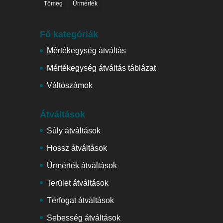
Tömeg
Űrmérték
Fő kategóriák
Mértékegység átváltás
Mértékegység átváltás táblázat
Váltószámok
Átváltások
Súly átváltások
Hossz átváltások
Űrmérték átváltások
Terület átváltások
Térfogat átváltások
Sebesség átváltások