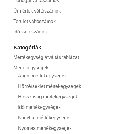
Térfogat váltószámok
Űrmérték váltószámok
Terület váltószámok
Idő váltószámok
Kategóriák
Mértékegység átváltás táblázat
Mértékegységek
Angol mértékegységek
Hőmérséklet mértékegységek
Hosszúság mértékegységek
Idő mértékegységek
Konyhai mértékegységek
Nyomás mértékegységek