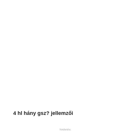
4 hl hány gsz? jellemzői
hirdetés: