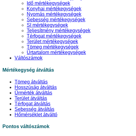
Idő mértékegységek
Konyhai mértékegységek
Nyomás mértékegységek
Sebesség mértékegységek
SI mértékegységek
Teljesítmény mértékegységek
Térfogat mértékegységek
Terület mértékegységek
Tömeg mértékegységek
Űrtartalom mértékegységek
Váltószámok
Mértékegység átváltás
Tömeg átváltás
Hosszúság átváltás
Űrmérték átváltás
Terület átváltás
Térfogat átváltás
Sebesség átváltás
Hőmérséklet átváltó
Pontos váltószámok