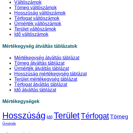
Váltószámok
Tömeg váltószámok
Hosszúság váltószámok
Térfogat váltószámok
Űrmérték váltószámok
Terület váltószámok
Idő váltószámok
Mértékegység átváltás táblázatok
Mértékegység átváltás táblázat
Tömeg átváltás táblázat
Űrmérték átváltás táblázat
Hosszúság mértékegység táblázat
Terület mértékegység táblázat
Térfogat átváltás táblázat
Idő átváltás táblázat
Mértékegységek
Hosszúság
Terület
Térfogat
Tömeg
Idő
Űrmérték