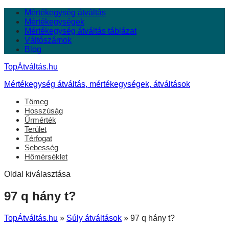
Mértékegység átváltás
Mértékegységek
Mértékegység átváltás táblázat
Váltószámok
Blog
TopÁtváltás.hu
Mértékegység átváltás, mértékegységek, átváltások
Tömeg
Hosszúság
Űrmérték
Terület
Térfogat
Sebesség
Hőmérséklet
Oldal kiválasztása
97 q hány t?
TopÁtváltás.hu
»
Súly átváltások
»
97 q hány t?