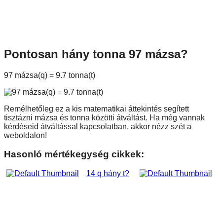
Pontosan hány tonna 97 mázsa?
97 mázsa(q) = 9.7 tonna(t)
Remélhetőleg ez a kis matematikai áttekintés segített
tisztázni mázsa és tonna közötti átváltást. Ha még vannak
kérdéseid átváltással kapcsolatban, akkor nézz szét a
weboldalon!
Hasonló mértékegység cikkek:
14 q hány t?