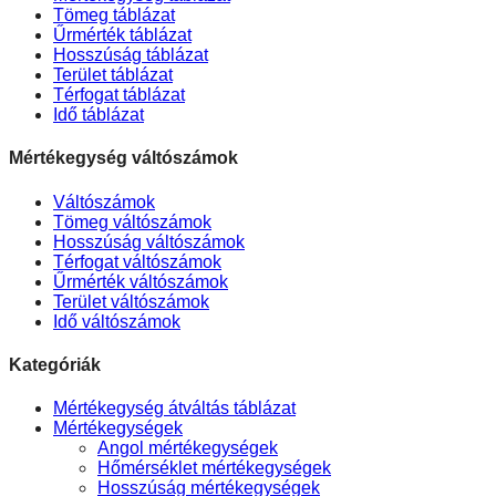
Tömeg táblázat
Űrmérték táblázat
Hosszúság táblázat
Terület táblázat
Térfogat táblázat
Idő táblázat
Mértékegység váltószámok
Váltószámok
Tömeg váltószámok
Hosszúság váltószámok
Térfogat váltószámok
Űrmérték váltószámok
Terület váltószámok
Idő váltószámok
Kategóriák
Mértékegység átváltás táblázat
Mértékegységek
Angol mértékegységek
Hőmérséklet mértékegységek
Hosszúság mértékegységek