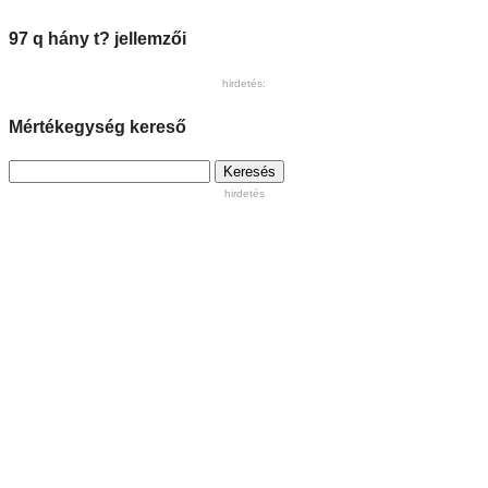
97 q hány t? jellemzői
hirdetés:
Mértékegység kereső
Keresés:
hirdetés