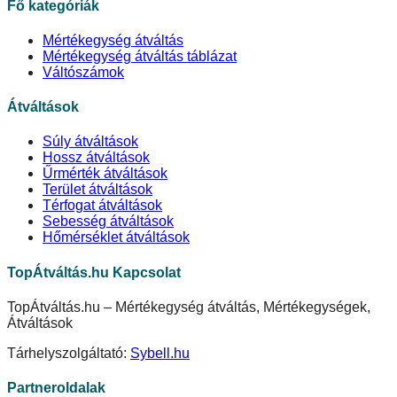
Fő kategóriák
Mértékegység átváltás
Mértékegység átváltás táblázat
Váltószámok
Átváltások
Súly átváltások
Hossz átváltások
Űrmérték átváltások
Terület átváltások
Térfogat átváltások
Sebesség átváltások
Hőmérséklet átváltások
TopÁtváltás.hu Kapcsolat
TopÁtváltás.hu – Mértékegység átváltás, Mértékegységek,
Átváltások
Tárhelyszolgáltató:
Sybell.hu
Partneroldalak