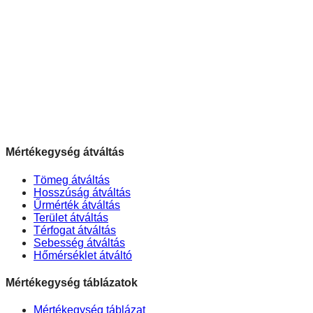
Mértékegység átváltás
Tömeg átváltás
Hosszúság átváltás
Űrmérték átváltás
Terület átváltás
Térfogat átváltás
Sebesség átváltás
Hőmérséklet átváltó
Mértékegység táblázatok
Mértékegység táblázat