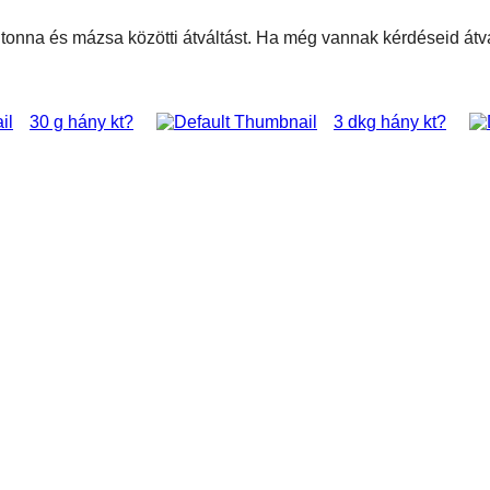
ni tonna és mázsa közötti átváltást. Ha még vannak kérdéseid át
30 g hány kt?
3 dkg hány kt?