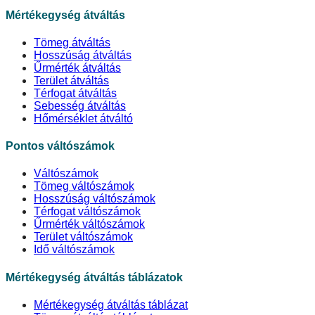
Mértékegység átváltás
Tömeg átváltás
Hosszúság átváltás
Űrmérték átváltás
Terület átváltás
Térfogat átváltás
Sebesség átváltás
Hőmérséklet átváltó
Pontos váltószámok
Váltószámok
Tömeg váltószámok
Hosszúság váltószámok
Térfogat váltószámok
Űrmérték váltószámok
Terület váltószámok
Idő váltószámok
Mértékegység átváltás táblázatok
Mértékegység átváltás táblázat