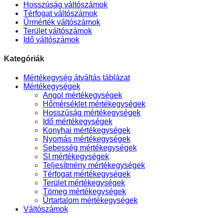
Hosszúság váltószámok
Térfogat váltószámok
Űrmérték váltószámok
Terület váltószámok
Idő váltószámok
Kategóriák
Mértékegység átváltás táblázat
Mértékegységek
Angol mértékegységek
Hőmérséklet mértékegységek
Hosszúság mértékegységek
Idő mértékegységek
Konyhai mértékegységek
Nyomás mértékegységek
Sebesség mértékegységek
SI mértékegységek
Teljesítmény mértékegységek
Térfogat mértékegységek
Terület mértékegységek
Tömeg mértékegységek
Űrtartalom mértékegységek
Váltószámok