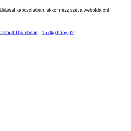
váltással kapcsolatban, akkor nézz szét a weboldalon!
15 dkg hány g?