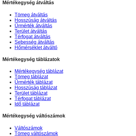
Mértékegység átváltás
Tömeg átváltás
Hosszúság átváltás
Űrmérték átváltás
Terület átváltás
Térfogat átváltás
Sebesség átváltás
Hőmérséklet átváltó
Mértékegység táblázatok
Mértékegység táblázat
Tömeg táblázat
Űrmérték táblázat
Hosszúság táblázat
Terület táblázat
Térfogat táblázat
Idő táblázat
Mértékegység váltószámok
Váltószámok
Tömeg váltószámok