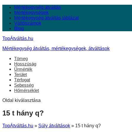
Mértékegység átváltás
Mértékegységek
Mértékegység átváltás táblázat
Váltószámok
Blog
TopÁtváltás.hu
Mértékegység átváltás, mértékegységek, átváltások
Tömeg
Hosszúság
Űrmérték
Terület
Térfogat
Sebesség
Hőmérséklet
Oldal kiválasztása
15 t hány q?
TopÁtváltás.hu
»
Súly átváltások
»
15 t hány q?