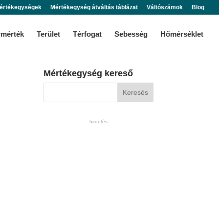
értékegységek
Mértékegység átváltás táblázat
Váltószámok
Blog
rmérték
Terület
Térfogat
Sebesség
Hőmérséklet
Mértékegység kereső
hirdetés