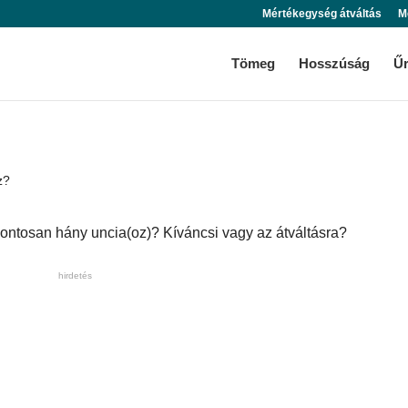
Mértékegység átváltás
M
Tömeg
Hosszúság
Ű
z?
ontosan hány uncia(oz)? Kíváncsi vagy az átváltásra?
hirdetés