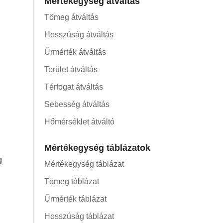
Mértékegység átváltás
Tömeg átváltás
Hosszúság átváltás
Űrmérték átváltás
Terület átváltás
Térfogat átváltás
Sebesség átváltás
Hőmérséklet átváltó
Mértékegység táblázatok
g
Mértékegység táblázat
Tömeg táblázat
Űrmérték táblázat
Hosszúság táblázat