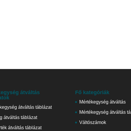
egység átváltás
Fő kategóriák
atok
Mértékegység átváltás
kegység átváltás táblázat
Mértékegység átváltás tá
 átváltás táblázat
Váltószámok
ték átváltás táblázat