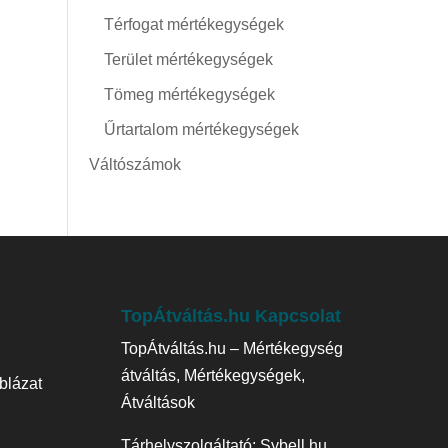
Térfogat mértékegységek
Terület mértékegységek
Tömeg mértékegységek
Űrtartalom mértékegységek
Váltószámok
TopÁtváltás.hu Kapcsolat
TopÁtváltás.hu – Mértékegység
átváltás, Mértékegységek,
blázat
Átváltások
Tárhelyszolgáltató:
Sybell.hu