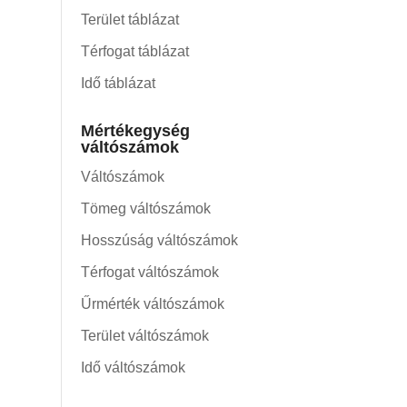
Terület táblázat
Térfogat táblázat
Idő táblázat
Mértékegység
váltószámok
Váltószámok
Tömeg váltószámok
Hosszúság váltószámok
Térfogat váltószámok
Űrmérték váltószámok
Terület váltószámok
Idő váltószámok