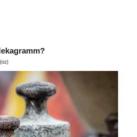
 dekagramm?
(oz)