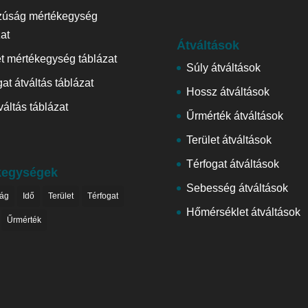
zúság mértékegység
zat
Átváltások
et mértékegység táblázat
Súly átváltások
at átváltás táblázat
Hossz átváltások
váltás táblázat
Űrmérték átváltások
Terület átváltások
Térfogat átváltások
kegységek
Sebesség átváltások
ág
Idő
Terület
Térfogat
Hőmérséklet átváltások
Űrmérték