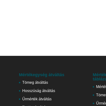
Mértékegység átváltás
Mérték
tábláz
Tömeg átváltás
Mérté
Hosszúság átváltás
Tömeg
Űrmérték átváltás
Űrmér