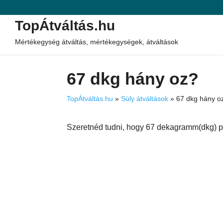
TopÁtváltás.hu
Mértékegység átváltás, mértékegységek, átváltások
67 dkg hány oz?
TopÁtváltás.hu
»
Súly átváltások
»
67 dkg hány o
Szeretnéd tudni, hogy 67 dekagramm(dkg) p