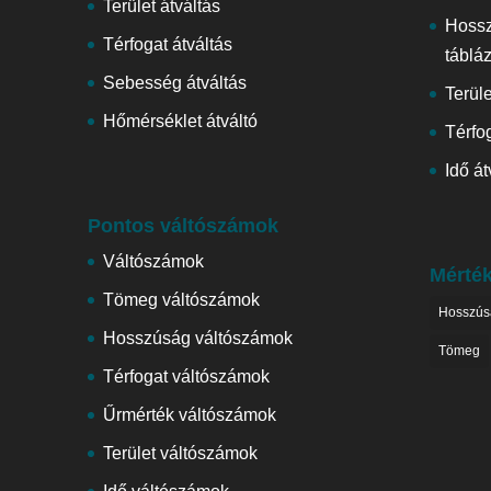
Terület átváltás
Hoss
Térfogat átváltás
táblá
Sebesség átváltás
Terül
Hőmérséklet átváltó
Térfog
Idő át
Pontos váltószámok
Váltószámok
Mérté
Tömeg váltószámok
Hosszús
Hosszúság váltószámok
Tömeg
Térfogat váltószámok
Űrmérték váltószámok
Terület váltószámok