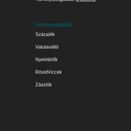
Partneroldalak
Százalék
Valutaváltó
Nyelvtörők
RövidViccek
Zászlók