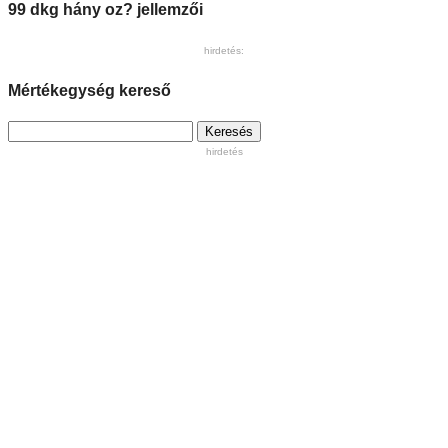
99 dkg hány oz? jellemzői
hirdetés:
Mértékegység kereső
Keresés:
hirdetés