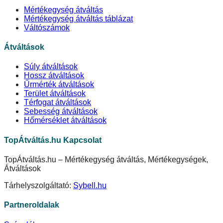
Mértékegység átváltás
Mértékegység átváltás táblázat
Váltószámok
Átváltások
Súly átváltások
Hossz átváltások
Űrmérték átváltások
Terület átváltások
Térfogat átváltások
Sebesség átváltások
Hőmérséklet átváltások
TopÁtváltás.hu Kapcsolat
TopÁtváltás.hu – Mértékegység átváltás, Mértékegységek,
Átváltások
Tárhelyszolgáltató:
Sybell.hu
Partneroldalak