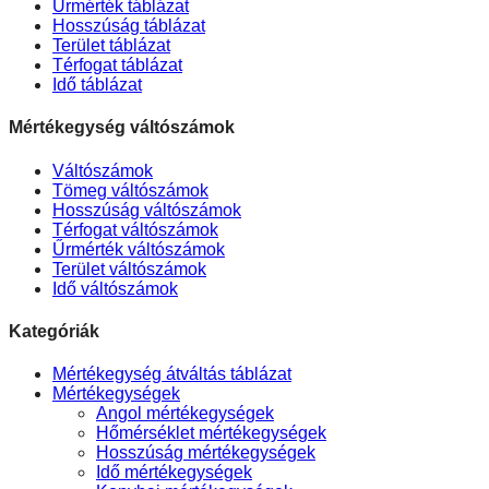
Űrmérték táblázat
Hosszúság táblázat
Terület táblázat
Térfogat táblázat
Idő táblázat
Mértékegység váltószámok
Váltószámok
Tömeg váltószámok
Hosszúság váltószámok
Térfogat váltószámok
Űrmérték váltószámok
Terület váltószámok
Idő váltószámok
Kategóriák
Mértékegység átváltás táblázat
Mértékegységek
Angol mértékegységek
Hőmérséklet mértékegységek
Hosszúság mértékegységek
Idő mértékegységek