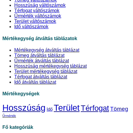
Hosszúság váltószámok
Térfogat váltószámok
Űrmérték váltószámok
Terület váltószámok
Idő váltószámok
Mértékegység átváltás táblázatok
Mértékegység átváltás táblázat
Tömeg átváltás táblázat
Űrmérték átváltás táblázat
Hosszúság mértékegység táblázat
Terület mértékegység táblázat
Térfogat átváltás táblázat
Idő átváltás táblázat
Mértékegységek
Hosszúság
Terület
Térfogat
Tömeg
Idő
Űrmérték
Fő kategóriák