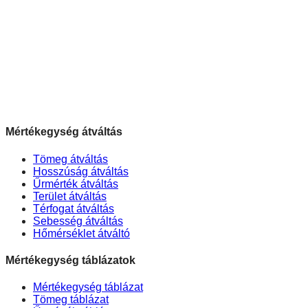
Mértékegység átváltás
Tömeg átváltás
Hosszúság átváltás
Űrmérték átváltás
Terület átváltás
Térfogat átváltás
Sebesség átváltás
Hőmérséklet átváltó
Mértékegység táblázatok
Mértékegység táblázat
Tömeg táblázat