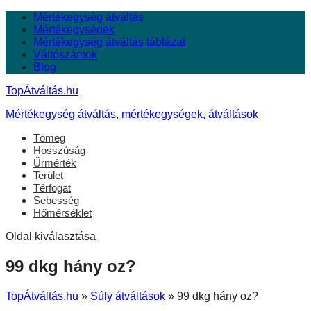
Mértékegység átváltás
Mértékegységek
Mértékegység átváltás táblázat
Váltószámok
Blog
TopÁtváltás.hu
Mértékegység átváltás, mértékegységek, átváltások
Tömeg
Hosszúság
Űrmérték
Terület
Térfogat
Sebesség
Hőmérséklet
Oldal kiválasztása
99 dkg hány oz?
TopÁtváltás.hu
»
Súly átváltások
»
99 dkg hány oz?