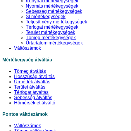
Konyhai mértékegységek
Nyomás mértékegységek
Sebesség mértékegységek
SI mértékegységek
Teljesítmény mértékegységek
Térfogat mértékegységek
Terület mértékegységek
Tömeg mértékegységek
Űrtartalom mértékegységek
Váltószámok
Mértékegység átváltás
Tömeg átváltás
Hosszúság átváltás
Űrmérték átváltás
Terület átváltás
Térfogat átváltás
Sebesség átváltás
Hőmérséklet átváltó
Pontos váltószámok
Váltószámok
Tömeg váltószámok