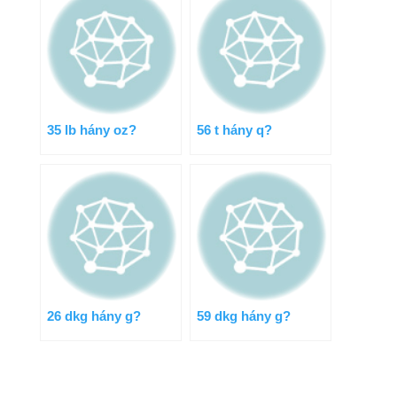
35 lb hány oz?
56 t hány q?
26 dkg hány g?
59 dkg hány g?