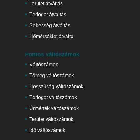
Terület átváltás
Térfogat átváltás
Sebesség átváltás
Hőmérséklet átváltó
Pontos váltószámok
Váltószámok
Tömeg váltószámok
Hosszúság váltószámok
Térfogat váltószámok
Űrmérték váltószámok
Terület váltószámok
Idő váltószámok