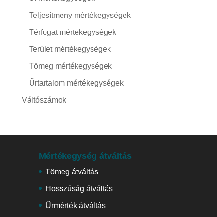
Teljesítmény mértékegységek
Térfogat mértékegységek
Terület mértékegységek
Tömeg mértékegységek
Űrtartalom mértékegységek
Váltószámok
Mértékegység átváltás
Tömeg átváltás
Hosszúság átváltás
Űrmérték átváltás