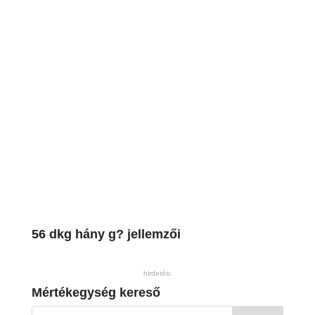
56 dkg hány g? jellemzői
hirdetés:
Mértékegység kereső