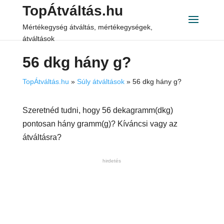
TopÁtváltás.hu
Mértékegység átváltás, mértékegységek,
átváltások
56 dkg hány g?
TopÁtváltás.hu
»
Súly átváltások
»
56 dkg hány g?
Szeretnéd tudni, hogy 56 dekagramm(dkg)
pontosan hány gramm(g)? Kíváncsi vagy az
átváltásra?
hirdetés