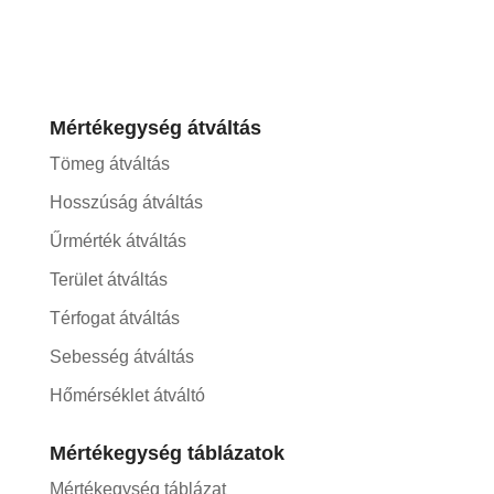
Mértékegység átváltás
Tömeg átváltás
Hosszúság átváltás
Űrmérték átváltás
Terület átváltás
Térfogat átváltás
Sebesség átváltás
Hőmérséklet átváltó
Mértékegység táblázatok
Mértékegység táblázat