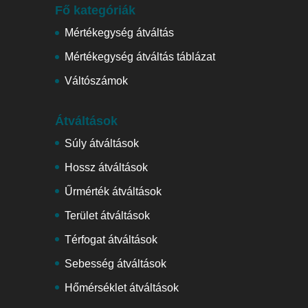
Fő kategóriák
Mértékegység átváltás
Mértékegység átváltás táblázat
Váltószámok
Átváltások
Súly átváltások
Hossz átváltások
Űrmérték átváltások
Terület átváltások
Térfogat átváltások
Sebesség átváltások
Hőmérséklet átváltások