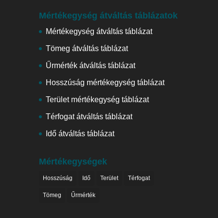
Mértékegység átváltás táblázatok
Mértékegység átváltás táblázat
Tömeg átváltás táblázat
Űrmérték átváltás táblázat
Hosszúság mértékegység táblázat
Terület mértékegység táblázat
Térfogat átváltás táblázat
Idő átváltás táblázat
Mértékegységek
Hosszúság
Idő
Terület
Térfogat
Tömeg
Űrmérték