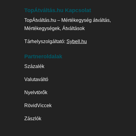
TopÁtváltás.hu Kapcsolat
TopÁtváltás.hu – Mértékegység átváltás,
Mértékegységek, Átváltások
Tárhelyszolgáltató:
Sybell.hu
Partneroldalak
Százalék
Valutaváltó
Nyelvtörők
RövidViccek
Zászlók