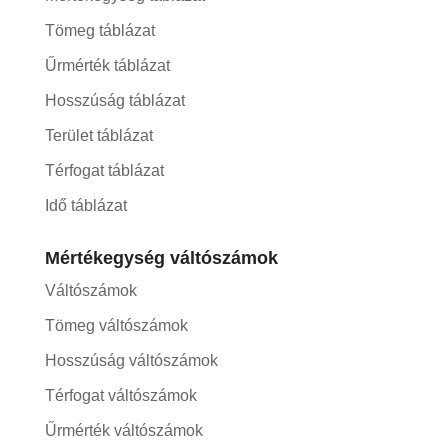
Tömeg táblázat
Űrmérték táblázat
Hosszúság táblázat
Terület táblázat
Térfogat táblázat
Idő táblázat
Mértékegység váltószámok
Váltószámok
Tömeg váltószámok
Hosszúság váltószámok
Térfogat váltószámok
Űrmérték váltószámok