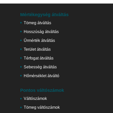
Mértékegység átváltás
Tömeg átváltás
Hosszúság átváltás
Űrmérték átváltás
Terület átváltás
Térfogat átváltás
Sebesség átváltás
Hőmérséklet átváltó
Pontos váltószámok
Váltószámok
Tömeg váltószámok