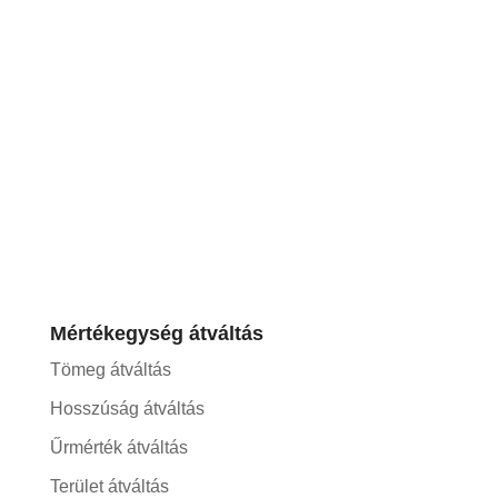
Mértékegység átváltás
Tömeg átváltás
Hosszúság átváltás
Űrmérték átváltás
Terület átváltás