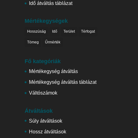
Idő átváltás táblázat
Mértékegységek
Hosszúság
Idő
Terület
Térfogat
Tömeg
Űrmérték
Fő kategóriák
Mértékegység átváltás
Mértékegység átváltás táblázat
Váltószámok
Átváltások
Súly átváltások
Hossz átváltások