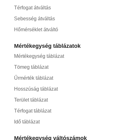
Térfogat átváltás
Sebesség átváltás
Hőmérséklet átváltó
Mértékegység táblázatok
Mértékegység táblázat
Tömeg táblázat
Űrmérték táblázat
Hosszúság táblázat
Terület táblázat
Térfogat táblázat
Idő táblázat
Mértékegység váltószámok