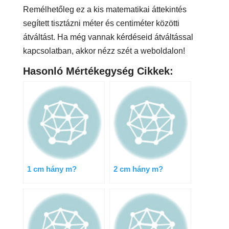
Remélhetőleg ez a kis matematikai áttekintés
segített tisztázni méter és centiméter közötti
átváltást. Ha még vannak kérdéseid átváltással
kapcsolatban, akkor nézz szét a weboldalon!
Hasonló Mértékegység Cikkek:
1 cm hány m?
2 cm hány m?