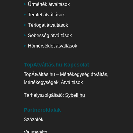
Űrmérték átváltások
Terület átváltások
Térfogat átváltások
Sebesség átváltások
Hőmérséklet átváltások
TopÁtváltás.hu Kapcsolat
TopÁtváltás.hu – Mértékegység átváltás,
Mértékegységek, Átváltások
Tárhelyszolgáltató:
Sybell.hu
Partneroldalak
Százalék
Valutaváltó