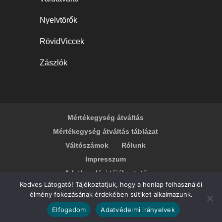
Nyelvtörők
RövidViccek
Zászlók
Mértékegység átváltás
Mértékegység átváltás táblázat
Váltószámok
Rólunk
Impresszum
Adatkezelési tájékoztató
Kedves Látogató! Tájékoztatjuk, hogy a honlap felhasználói
élmény fokozásának érdekében sütiket alkalmazunk.
© 2026
TopÁtváltás.hu
- Mértékegység
Elfogadom
Adatvédelmi irányelvek
átváltás, Mértékegységek, Átváltások