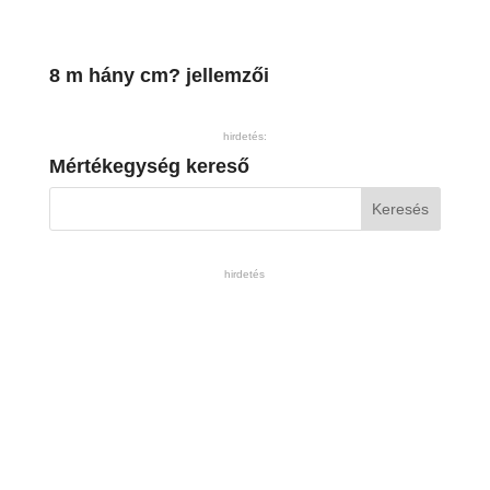
8 m hány cm? jellemzői
hirdetés:
Mértékegység kereső
hirdetés