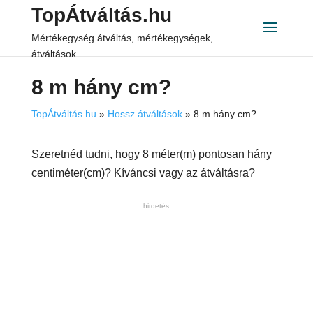
TopÁtváltás.hu
Mértékegység átváltás, mértékegységek,
átváltások
8 m hány cm?
TopÁtváltás.hu
»
Hossz átváltások
»
8 m hány cm?
Szeretnéd tudni, hogy 8 méter(m) pontosan hány
centiméter(cm)? Kíváncsi vagy az átváltásra?
hirdetés