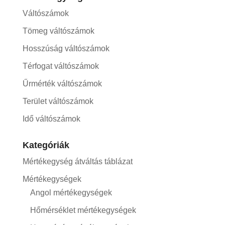
Váltószámok
Tömeg váltószámok
Hosszúság váltószámok
Térfogat váltószámok
Űrmérték váltószámok
Terület váltószámok
Idő váltószámok
Kategóriák
Mértékegység átváltás táblázat
Mértékegységek
Angol mértékegységek
Hőmérséklet mértékegységek