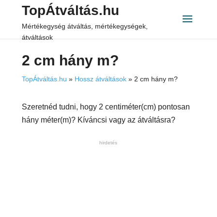
TopÁtváltás.hu
Mértékegység átváltás, mértékegységek,
átváltások
2 cm hány m?
TopÁtváltás.hu
»
Hossz átváltások
»
2 cm hány m?
Szeretnéd tudni, hogy 2 centiméter(cm) pontosan
hány méter(m)? Kíváncsi vagy az átváltásra?
hirdetés