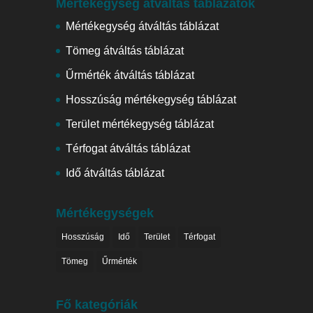
Mértékegység átváltás táblázatok
Mértékegység átváltás táblázat
Tömeg átváltás táblázat
Űrmérték átváltás táblázat
Hosszúság mértékegység táblázat
Terület mértékegység táblázat
Térfogat átváltás táblázat
Idő átváltás táblázat
Mértékegységek
Hosszúság
Idő
Terület
Térfogat
Tömeg
Űrmérték
Fő kategóriák