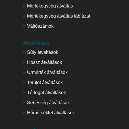
Mértékegység átváltás
Mértékegység átváltás táblázat
Váltószámok
Átváltások
Súly átváltások
Hossz átváltások
Űrmérték átváltások
Terület átváltások
Térfogat átváltások
Sebesség átváltások
Hőmérséklet átváltások