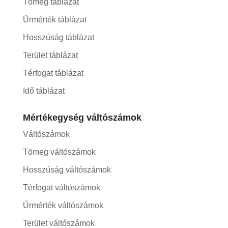
Tömeg táblázat
Űrmérték táblázat
Hosszúság táblázat
Terület táblázat
Térfogat táblázat
Idő táblázat
Mértékegység váltószámok
Váltószámok
Tömeg váltószámok
Hosszúság váltószámok
Térfogat váltószámok
Űrmérték váltószámok
Terület váltószámok