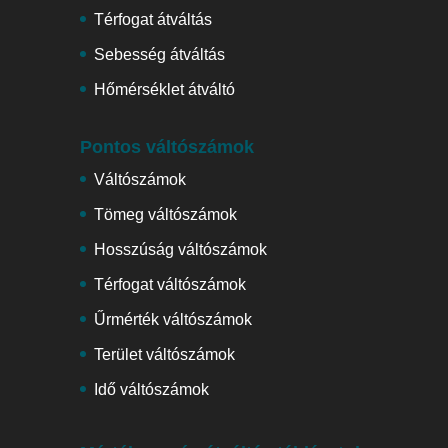
Térfogat átváltás
Sebesség átváltás
Hőmérséklet átváltó
Pontos váltószámok
Váltószámok
Tömeg váltószámok
Hosszúság váltószámok
Térfogat váltószámok
Űrmérték váltószámok
Terület váltószámok
Idő váltószámok