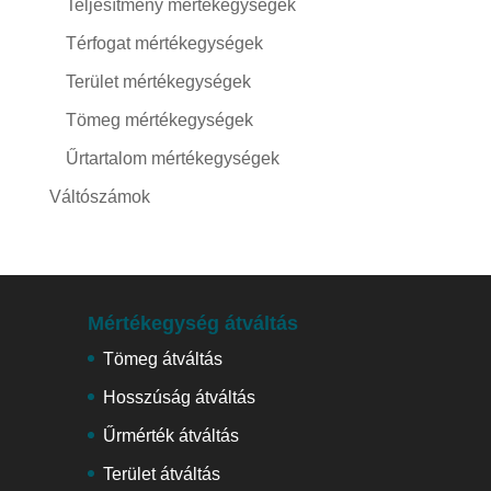
Teljesítmény mértékegységek
Térfogat mértékegységek
Terület mértékegységek
Tömeg mértékegységek
Űrtartalom mértékegységek
Váltószámok
Mértékegység átváltás
Tömeg átváltás
Hosszúság átváltás
Űrmérték átváltás
Terület átváltás