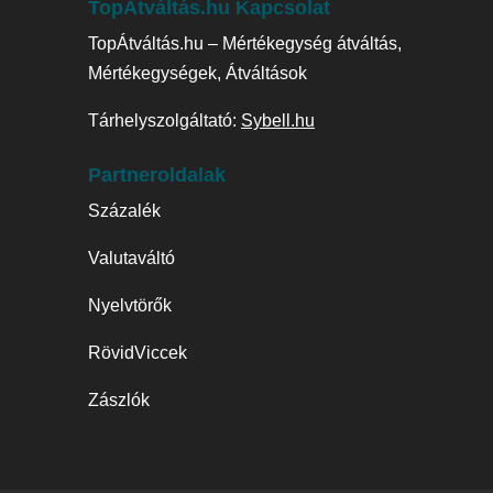
TopÁtváltás.hu Kapcsolat
TopÁtváltás.hu – Mértékegység átváltás,
Mértékegységek, Átváltások
Tárhelyszolgáltató:
Sybell.hu
Partneroldalak
Százalék
Valutaváltó
Nyelvtörők
RövidViccek
Zászlók