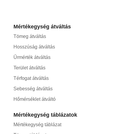
Mértékegység átváltás
Tömeg átváltás
Hosszúság átváltás
Űrmérték átváltás
Terület átváltás
Térfogat átváltás
Sebesség átváltás
Hőmérséklet átváltó
Mértékegység táblázatok
Mértékegység táblázat