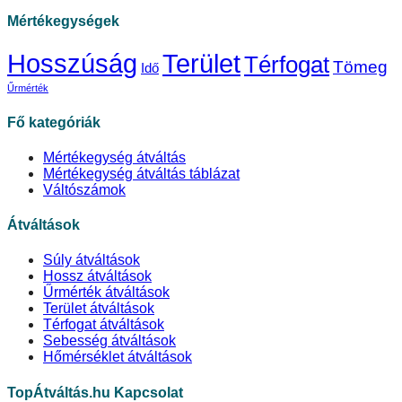
Mértékegységek
Hosszúság
Terület
Térfogat
Tömeg
Idő
Űrmérték
Fő kategóriák
Mértékegység átváltás
Mértékegység átváltás táblázat
Váltószámok
Átváltások
Súly átváltások
Hossz átváltások
Űrmérték átváltások
Terület átváltások
Térfogat átváltások
Sebesség átváltások
Hőmérséklet átváltások
TopÁtváltás.hu Kapcsolat