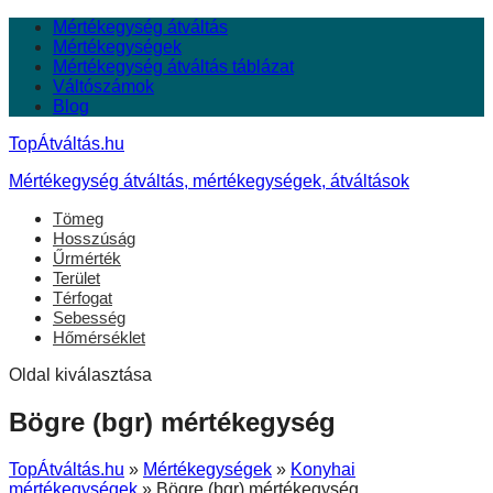
Mértékegység átváltás
Mértékegységek
Mértékegység átváltás táblázat
Váltószámok
Blog
TopÁtváltás.hu
Mértékegység átváltás, mértékegységek, átváltások
Tömeg
Hosszúság
Űrmérték
Terület
Térfogat
Sebesség
Hőmérséklet
Oldal kiválasztása
Bögre (bgr) mértékegység
TopÁtváltás.hu
»
Mértékegységek
»
Konyhai
mértékegységek
»
Bögre (bgr) mértékegység