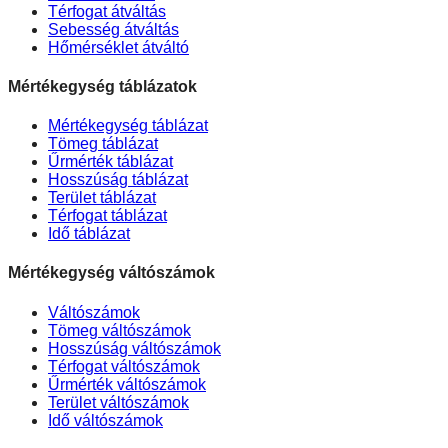
Térfogat átváltás
Sebesség átváltás
Hőmérséklet átváltó
Mértékegység táblázatok
Mértékegység táblázat
Tömeg táblázat
Űrmérték táblázat
Hosszúság táblázat
Terület táblázat
Térfogat táblázat
Idő táblázat
Mértékegység váltószámok
Váltószámok
Tömeg váltószámok
Hosszúság váltószámok
Térfogat váltószámok
Űrmérték váltószámok
Terület váltószámok
Idő váltószámok