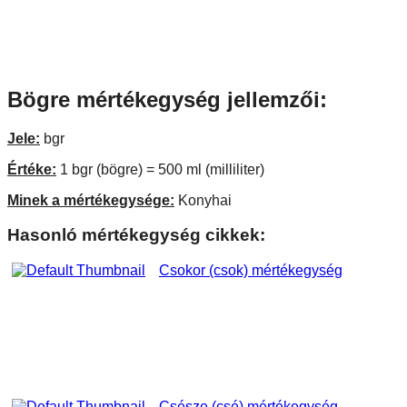
Bögre mértékegység jellemzői:
Jele:
bgr
Értéke:
1 bgr (bögre) = 500 ml (milliliter)
Minek a mértékegysége:
Konyhai
Hasonló mértékegység cikkek:
Csokor (csok) mértékegység
Csésze (csé) mértékegység