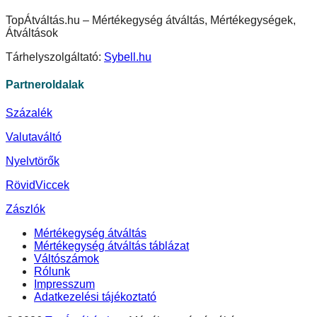
TopÁtváltás.hu – Mértékegység átváltás, Mértékegységek,
Átváltások
Tárhelyszolgáltató:
Sybell.hu
Partneroldalak
Százalék
Valutaváltó
Nyelvtörők
RövidViccek
Zászlók
Mértékegység átváltás
Mértékegység átváltás táblázat
Váltószámok
Rólunk
Impresszum
Adatkezelési tájékoztató