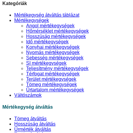
Kategóriák
Mértékegység átváltás táblázat
Mértékegységek
Angol mértékegységek
Hőmérséklet mértékegységek
Hosszúság mértékegységek
Idő mértékegységek
Konyhai mértékegységek
Nyomás mértékegységek
Sebesség mértékegységek
SI mértékegységek
Teljesítmény mértékegységek
Térfogat mértékegységek
Terület mértékegységek
Tömeg mértékegységek
Űrtartalom mértékegységek
Váltószámok
Mértékegység átváltás
Tömeg átváltás
Hosszúság átváltás
Űrmérték átváltás