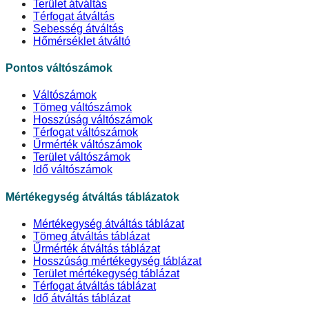
Terület átváltás
Térfogat átváltás
Sebesség átváltás
Hőmérséklet átváltó
Pontos váltószámok
Váltószámok
Tömeg váltószámok
Hosszúság váltószámok
Térfogat váltószámok
Űrmérték váltószámok
Terület váltószámok
Idő váltószámok
Mértékegység átváltás táblázatok
Mértékegység átváltás táblázat
Tömeg átváltás táblázat
Űrmérték átváltás táblázat
Hosszúság mértékegység táblázat
Terület mértékegység táblázat
Térfogat átváltás táblázat
Idő átváltás táblázat