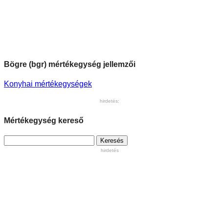
Bögre (bgr) mértékegység jellemzői
Konyhai mértékegységek
hirdetés:
Mértékegység kereső
Keresés:
hirdetés