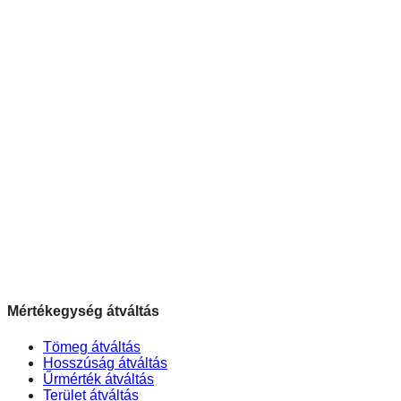
Mértékegység átváltás
Tömeg átváltás
Hosszúság átváltás
Űrmérték átváltás
Terület átváltás