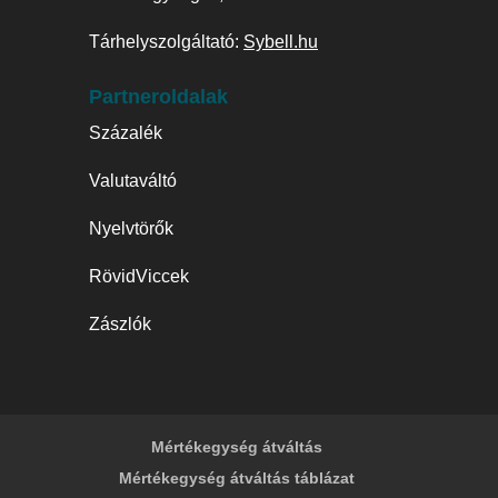
Tárhelyszolgáltató:
Sybell.hu
Partneroldalak
Százalék
Valutaváltó
Nyelvtörők
RövidViccek
Zászlók
Mértékegység átváltás
Mértékegység átváltás táblázat