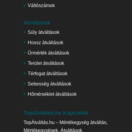
Váltószámok
Átváltások
Súly átváltások
Hossz átváltások
Űrmérték átváltások
Terület átváltások
Térfogat átváltások
Sebesség átváltások
Hőmérséklet átváltások
TopÁtváltás.hu Kapcsolat
TopÁtváltás.hu – Mértékegység átváltás,
Mértékegységek, Átváltások