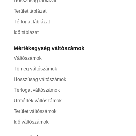
Hosszúság táblázat
Terület táblázat
Térfogat táblázat
Idő táblázat
Mértékegység váltószámok
Váltószámok
Tömeg váltószámok
Hosszúság váltószámok
Térfogat váltószámok
Űrmérték váltószámok
Terület váltószámok
Idő váltószámok