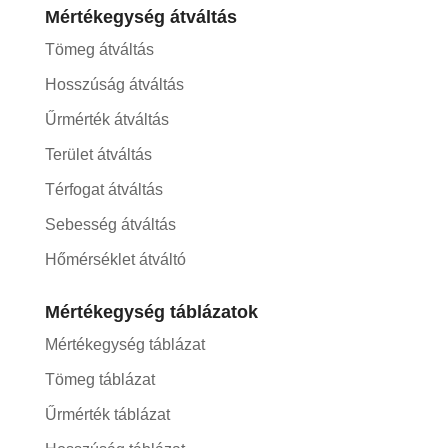
Mértékegység átváltás
Tömeg átváltás
Hosszúság átváltás
Űrmérték átváltás
Terület átváltás
Térfogat átváltás
Sebesség átváltás
Hőmérséklet átváltó
Mértékegység táblázatok
Mértékegység táblázat
Tömeg táblázat
Űrmérték táblázat