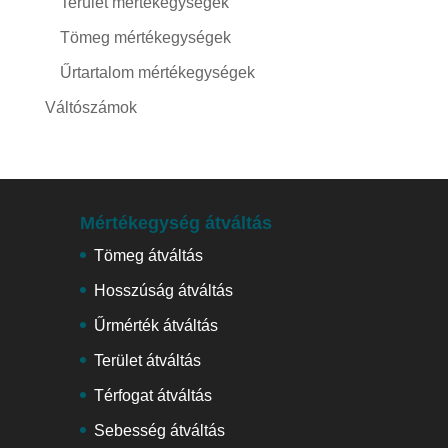
Terület mértékegységek
Tömeg mértékegységek
Űrtartalom mértékegységek
Váltószámok
Mértékegység átváltás
Tömeg átváltás
Hosszúság átváltás
Űrmérték átváltás
Terület átváltás
Térfogat átváltás
Sebesség átváltás