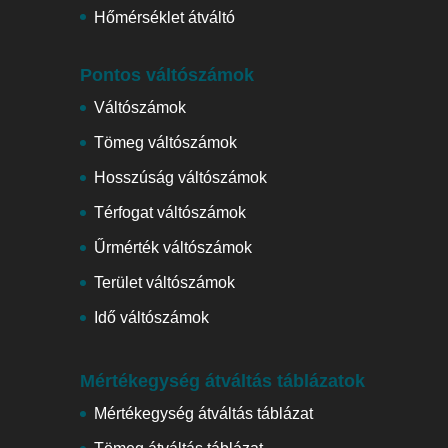
Hőmérséklet átváltó
Pontos váltószámok
Váltószámok
Tömeg váltószámok
Hosszúság váltószámok
Térfogat váltószámok
Űrmérték váltószámok
Terület váltószámok
Idő váltószámok
Mértékegység átváltás táblázatok
Mértékegység átváltás táblázat