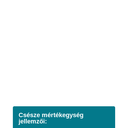
Csésze mértékegység
jellemzői: