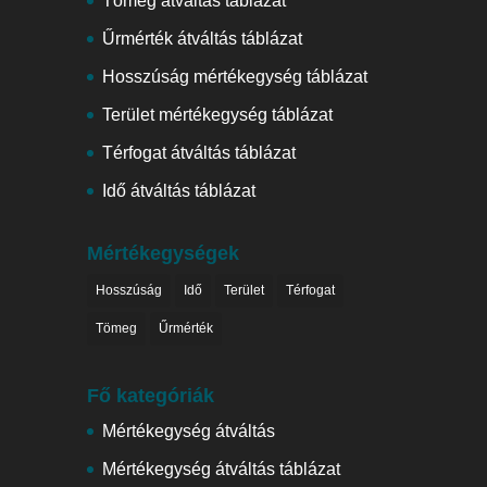
Tömeg átváltás táblázat
Űrmérték átváltás táblázat
Hosszúság mértékegység táblázat
Terület mértékegység táblázat
Térfogat átváltás táblázat
Idő átváltás táblázat
Mértékegységek
Hosszúság
Idő
Terület
Térfogat
Tömeg
Űrmérték
Fő kategóriák
Mértékegység átváltás
Mértékegység átváltás táblázat