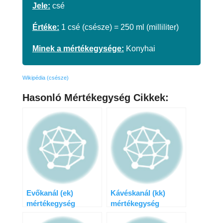
Jele:
csé
Értéke:
1 csé (csésze) = 250 ml (milliliter)
Minek a mértékegysége:
Konyhai
Wikipédia (csésze)
Hasonló Mértékegység Cikkek:
Evőkanál (ek)
Kávéskanál (kk)
mértékegység
mértékegység