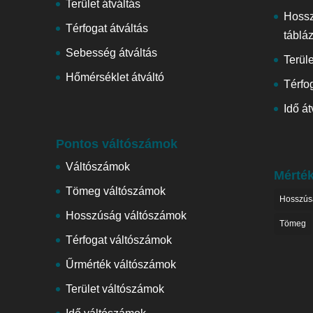
Terület átváltás
Hoss
Térfogat átváltás
táblá
Sebesség átváltás
Terül
Hőmérséklet átváltó
Térfog
Idő át
Pontos váltószámok
Váltószámok
Mérté
Tömeg váltószámok
Hosszús
Hosszúság váltószámok
Tömeg
Térfogat váltószámok
Űrmérték váltószámok
Terület váltószámok