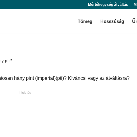
Mértékegység átváltás
M
Tömeg
Hosszúság
Ű
ny pti?
tosan hány pint (imperial)(pti)? Kíváncsi vagy az átváltásra?
hirdetés