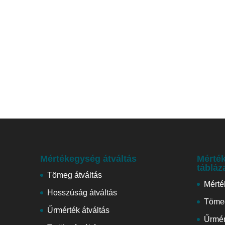
Mértékegység átváltás
Mérték
tábláz
Tömeg átváltás
Mérté
Hosszúság átváltás
Tömeg
Űrmérték átváltás
Űrmér