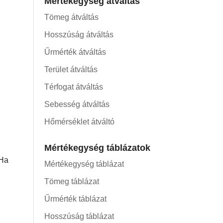
Mértékegység átváltás
Tömeg átváltás
Hosszúság átváltás
Űrmérték átváltás
Terület átváltás
Térfogat átváltás
Sebesség átváltás
Hőmérséklet átváltó
Mértékegység táblázatok
 Ha
Mértékegység táblázat
Tömeg táblázat
Űrmérték táblázat
Hosszúság táblázat