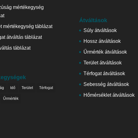
zúság mértékegység
zat
Átváltások
et mértékegység táblázat
Súly átváltások
at átváltás táblázat
Hossz átváltások
váltás táblázat
Űrmérték átváltások
Terület átváltások
Térfogat átváltások
kegységek
Sebesség átváltások
ág
Idő
Terület
Térfogat
Hőmérséklet átváltások
Űrmérték