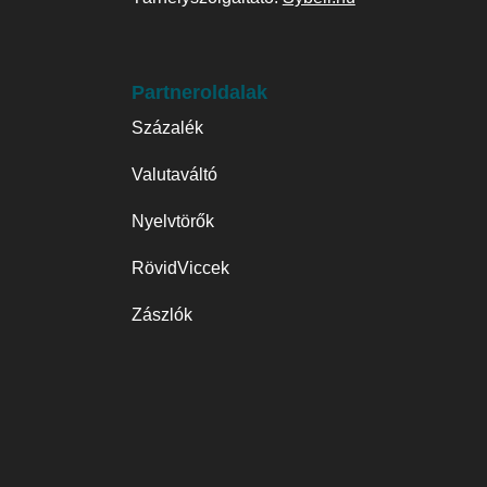
Partneroldalak
Százalék
Valutaváltó
Nyelvtörők
RövidViccek
Zászlók