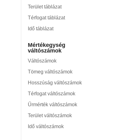
Terület táblázat
Térfogat táblázat
Idő táblázat
Mértékegység
váltószámok
Váltószámok
Tömeg váltószámok
Hosszúság váltószámok
Térfogat váltószámok
Űrmérték váltószámok
Terület váltószámok
Idő váltószámok