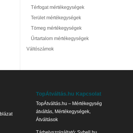
Térfogat mértékegységek
Terület mértékegységek
Tömeg mértékegységek
Űrtartalom mértékegységek
Váltószámok
TopÁtváltás.hu Kapcsolat
TopÁtváltás.hu – Mértékegység
átváltás, Mértékegységek,
blázat
Átváltások
Tárhelyszolgáltató:
Sybell.hu