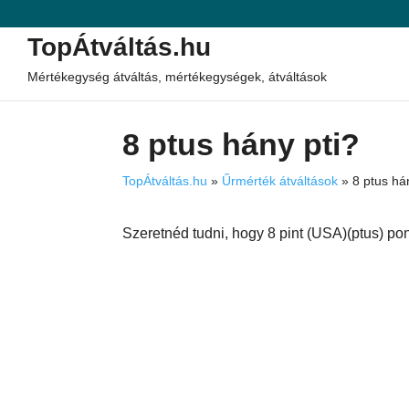
TopÁtváltás.hu
Mértékegység átváltás, mértékegységek, átváltások
8 ptus hány pti?
TopÁtváltás.hu
»
Űrmérték átváltások
»
8 ptus há
Szeretnéd tudni, hogy 8 pint (USA)(ptus) pon