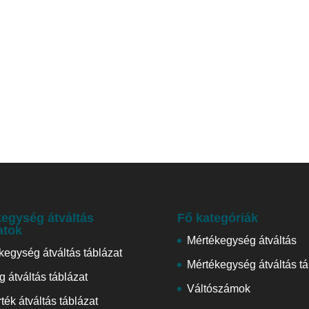
egység átváltás
Fő kategóriák
atok
Mértékegység átváltás
kegység átváltás táblázat
Mértékegység átváltás tá
 átváltás táblázat
Váltószámok
ték átváltás táblázat