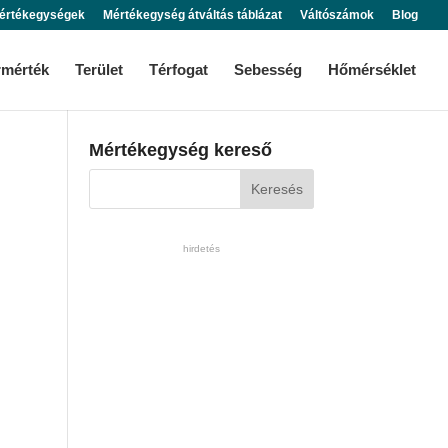
értékegységek
Mértékegység átváltás táblázat
Váltószámok
Blog
rmérték
Terület
Térfogat
Sebesség
Hőmérséklet
Mértékegység kereső
hirdetés