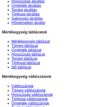
Hosszúság átváltás
Űrmérték átváltás
Terület átváltás
Térfogat átváltás
Sebesség átváltás
Hőmérséklet átváltó
Mértékegység táblázatok
Mértékegység táblázat
Tömeg táblázat
Űrmérték táblázat
Hosszúság táblázat
Terület táblázat
Térfogat táblázat
Idő táblázat
Mértékegység váltószámok
Váltószámok
Tömeg váltószámok
Hosszúság váltószámok
Térfogat váltószámok
Űrmérték váltószámok