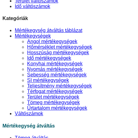
Terület váltószámok
Idő váltószámok
Kategóriák
Mértékegység átváltás táblázat
Mértékegységek
Angol mértékegységek
Hőmérséklet mértékegységek
Hosszúság mértékegységek
Idő mértékegységek
Konyhai mértékegységek
Nyomás mértékegységek
Sebesség mértékegységek
SI mértékegységek
Teljesítmény mértékegységek
Térfogat mértékegységek
Terület mértékegységek
Tömeg mértékegységek
Űrtartalom mértékegységek
Váltószámok
Mértékegység átváltás
Tömeg átváltás