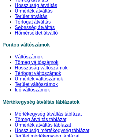
Hosszúság átváltás
Űrmérték átváltás
Terület átváltás
Térfogat átváltás
Sebesség átváltás
Hőmérséklet átváltó
Pontos váltószámok
Váltószámok
Tömeg váltószámok
Hosszúság váltószámok
Térfogat váltószámok
Űrmérték váltószámok
Terület váltószámok
Idő váltószámok
Mértékegység átváltás táblázatok
Mértékegység átváltás táblázat
Tömeg átváltás táblázat
Űrmérték átváltás táblázat
Hosszúság mértékegység táblázat
Terület mértékegység táblázat