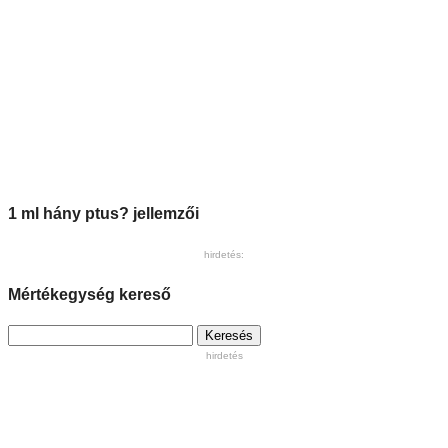
1 ml hány ptus? jellemzői
hirdetés:
Mértékegység kereső
Keresés:
hirdetés