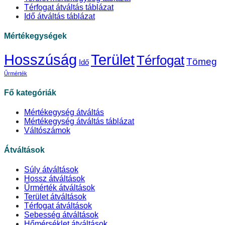
Térfogat átváltás táblázat
Idő átváltás táblázat
Mértékegységek
Hosszúság
Terület
Térfogat
Tömeg
Idő
Űrmérték
Fő kategóriák
Mértékegység átváltás
Mértékegység átváltás táblázat
Váltószámok
Átváltások
Súly átváltások
Hossz átváltások
Űrmérték átváltások
Terület átváltások
Térfogat átváltások
Sebesség átváltások
Hőmérséklet átváltások