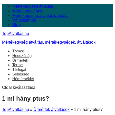
Mértékegység átváltás
Mértékegységek
Mértékegység átváltás táblázat
Váltószámok
Blog
TopÁtváltás.hu
Mértékegység átváltás, mértékegységek, átváltások
Tömeg
Hosszúság
Űrmérték
Terület
Térfogat
Sebesség
Hőmérséklet
Oldal kiválasztása
1 ml hány ptus?
TopÁtváltás.hu
»
Űrmérték átváltások
»
1 ml hány ptus?