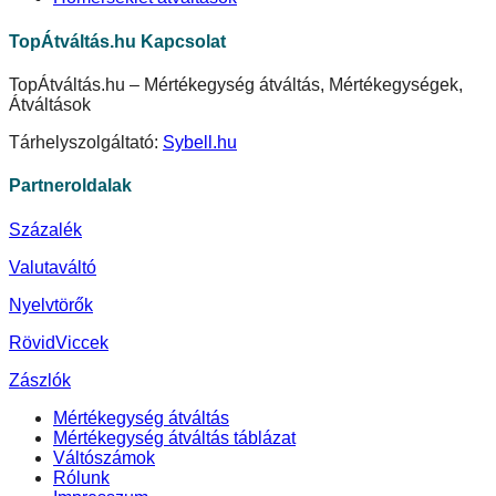
TopÁtváltás.hu Kapcsolat
TopÁtváltás.hu – Mértékegység átváltás, Mértékegységek,
Átváltások
Tárhelyszolgáltató:
Sybell.hu
Partneroldalak
Százalék
Valutaváltó
Nyelvtörők
RövidViccek
Zászlók
Mértékegység átváltás
Mértékegység átváltás táblázat
Váltószámok
Rólunk