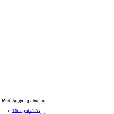
Mértékegység átváltás
Tömeg átváltás