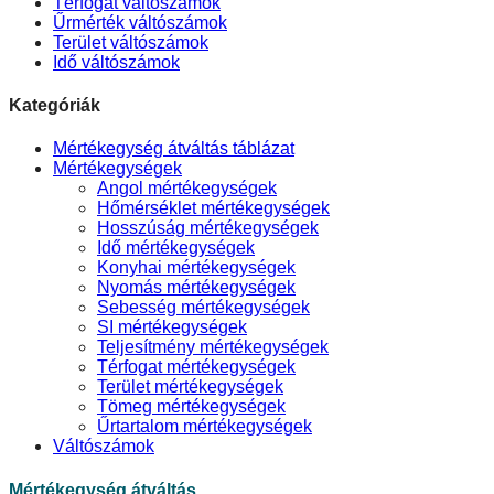
Térfogat váltószámok
Űrmérték váltószámok
Terület váltószámok
Idő váltószámok
Kategóriák
Mértékegység átváltás táblázat
Mértékegységek
Angol mértékegységek
Hőmérséklet mértékegységek
Hosszúság mértékegységek
Idő mértékegységek
Konyhai mértékegységek
Nyomás mértékegységek
Sebesség mértékegységek
SI mértékegységek
Teljesítmény mértékegységek
Térfogat mértékegységek
Terület mértékegységek
Tömeg mértékegységek
Űrtartalom mértékegységek
Váltószámok
Mértékegység átváltás