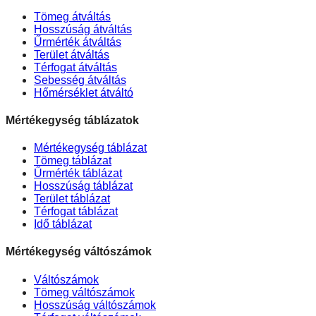
Tömeg átváltás
Hosszúság átváltás
Űrmérték átváltás
Terület átváltás
Térfogat átváltás
Sebesség átváltás
Hőmérséklet átváltó
Mértékegység táblázatok
Mértékegység táblázat
Tömeg táblázat
Űrmérték táblázat
Hosszúság táblázat
Terület táblázat
Térfogat táblázat
Idő táblázat
Mértékegység váltószámok
Váltószámok
Tömeg váltószámok
Hosszúság váltószámok