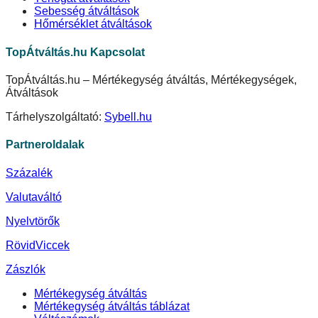
Sebesség átváltások
Hőmérséklet átváltások
TopÁtváltás.hu Kapcsolat
TopÁtváltás.hu – Mértékegység átváltás, Mértékegységek,
Átváltások
Tárhelyszolgáltató:
Sybell.hu
Partneroldalak
Százalék
Valutaváltó
Nyelvtörők
RövidViccek
Zászlók
Mértékegység átváltás
Mértékegység átváltás táblázat