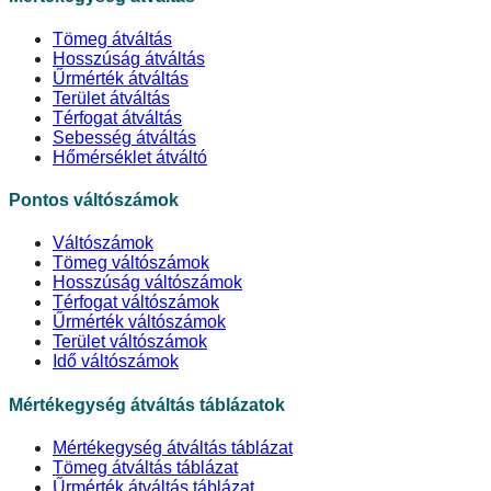
Tömeg átváltás
Hosszúság átváltás
Űrmérték átváltás
Terület átváltás
Térfogat átváltás
Sebesség átváltás
Hőmérséklet átváltó
Pontos váltószámok
Váltószámok
Tömeg váltószámok
Hosszúság váltószámok
Térfogat váltószámok
Űrmérték váltószámok
Terület váltószámok
Idő váltószámok
Mértékegység átváltás táblázatok
Mértékegység átváltás táblázat
Tömeg átváltás táblázat
Űrmérték átváltás táblázat