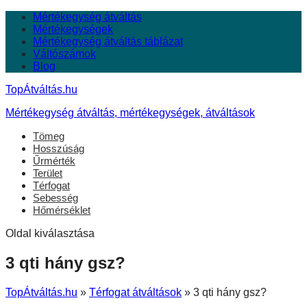
Mértékegység átváltás
Mértékegységek
Mértékegység átváltás táblázat
Váltószámok
Blog
TopÁtváltás.hu
Mértékegység átváltás, mértékegységek, átváltások
Tömeg
Hosszúság
Űrmérték
Terület
Térfogat
Sebesség
Hőmérséklet
Oldal kiválasztása
3 qti hány gsz?
TopÁtváltás.hu
»
Térfogat átváltások
»
3 qti hány gsz?