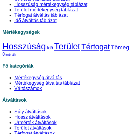
Hosszúság mértékegység táblázat
Terület mértékegység táblázat
Térfogat átváltás táblázat
Idő átváltás táblázat
Mértékegységek
Hosszúság
Terület
Térfogat
Tömeg
Idő
Űrmérték
Fő kategóriák
Mértékegység átváltás
Mértékegység átváltás táblázat
Váltószámok
Átváltások
Súly átváltások
Hossz átváltások
Űrmérték átváltások
Terület átváltások
Térfogat átváltások