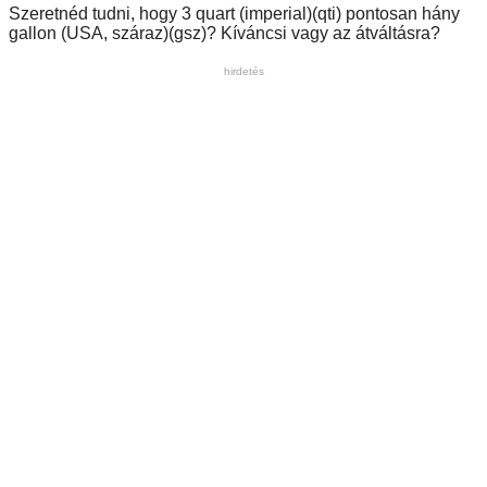
Szeretnéd tudni, hogy 3 quart (imperial)(qti) pontosan hány
gallon (USA, száraz)(gsz)? Kíváncsi vagy az átváltásra?
hirdetés