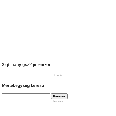
3 qti hány gsz? jellemzői
hirdetés:
Mértékegység kereső
Keresés:
hirdetés