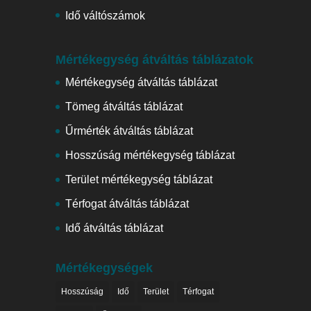
Idő váltószámok
Mértékegység átváltás táblázatok
Mértékegység átváltás táblázat
Tömeg átváltás táblázat
Űrmérték átváltás táblázat
Hosszúság mértékegység táblázat
Terület mértékegység táblázat
Térfogat átváltás táblázat
Idő átváltás táblázat
Mértékegységek
Hosszúság
Idő
Terület
Térfogat