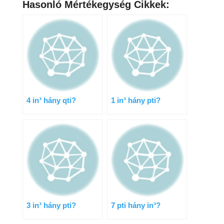
Hasonló Mértékegység Cikkek:
4 in³ hány qti?
1 in³ hány pti?
3 in³ hány pti?
7 pti hány in³?