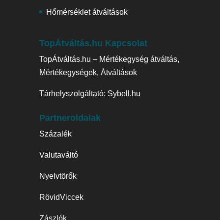
Hőmérséklet átváltások
TopÁtváltás.hu Kapcsolat
TopÁtváltás.hu – Mértékegység átváltás,
Mértékegységek, Átváltások
Tárhelyszolgáltató:
Sybell.hu
Partneroldalak
Százalék
Valutaváltó
Nyelvtörők
RövidViccek
Zászlók