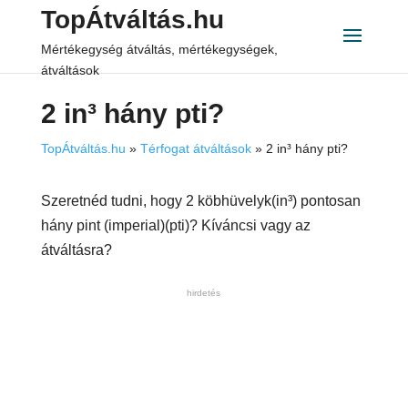
TopÁtváltás.hu
Mértékegység átváltás, mértékegységek,
átváltások
2 in³ hány pti?
TopÁtváltás.hu
»
Térfogat átváltások
»
2 in³ hány pti?
Szeretnéd tudni, hogy 2 köbhüvelyk(in³) pontosan
hány pint (imperial)(pti)? Kíváncsi vagy az
átváltásra?
hirdetés