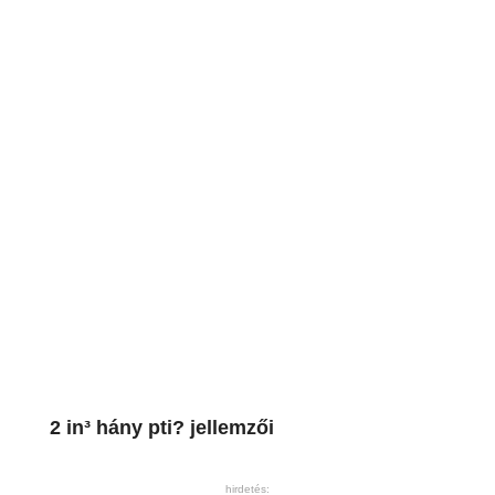
2 in³ hány pti? jellemzői
hirdetés: