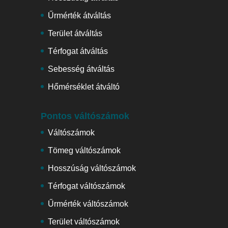
Űrmérték átváltás
Terület átváltás
Térfogat átváltás
Sebesség átváltás
Hőmérséklet átváltó
Pontos váltószámok
Váltószámok
Tömeg váltószámok
Hosszúság váltószámok
Térfogat váltószámok
Űrmérték váltószámok
Terület váltószámok