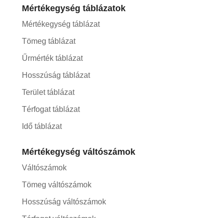
Mértékegység táblázatok
Mértékegység táblázat
Tömeg táblázat
Űrmérték táblázat
Hosszúság táblázat
Terület táblázat
Térfogat táblázat
Idő táblázat
Mértékegység váltószámok
Váltószámok
Tömeg váltószámok
Hosszúság váltószámok