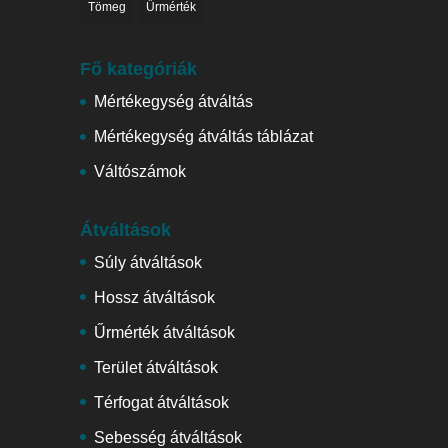
Tömeg
Űrmérték
Fő kategóriák
Mértékegység átváltás
Mértékegység átváltás táblázat
Váltószámok
Átváltások
Súly átváltások
Hossz átváltások
Űrmérték átváltások
Terület átváltások
Térfogat átváltások
Sebesség átváltások