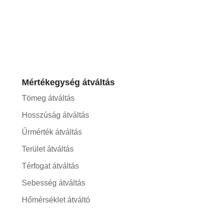
Mértékegység átváltás
Tömeg átváltás
Hosszúság átváltás
Űrmérték átváltás
Terület átváltás
Térfogat átváltás
Sebesség átváltás
Hőmérséklet átváltó