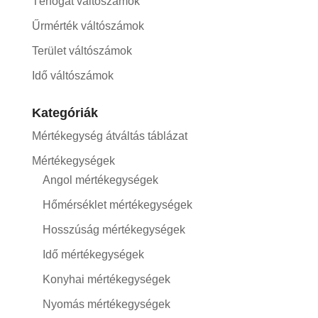
Térfogat váltószámok
Űrmérték váltószámok
Terület váltószámok
Idő váltószámok
Kategóriák
Mértékegység átváltás táblázat
Mértékegységek
Angol mértékegységek
Hőmérséklet mértékegységek
Hosszúság mértékegységek
Idő mértékegységek
Konyhai mértékegységek
Nyomás mértékegységek