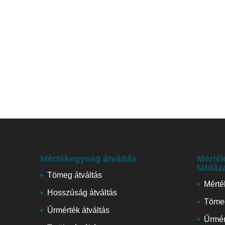
Mértékegység átváltás
Mérték
tábláz
Tömeg átváltás
Mérté
Hosszúság átváltás
Tömeg
Űrmérték átváltás
Űrmér