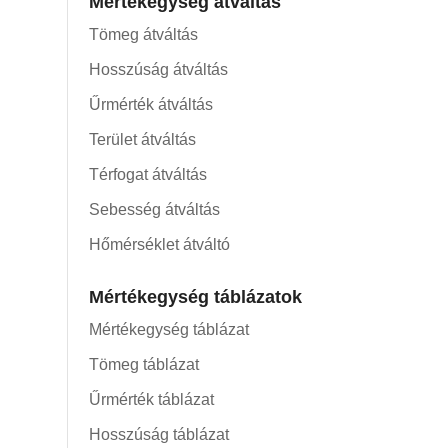
Mértékegység átváltás
Tömeg átváltás
Hosszúság átváltás
Űrmérték átváltás
Terület átváltás
Térfogat átváltás
Sebesség átváltás
Hőmérséklet átváltó
Mértékegység táblázatok
Mértékegység táblázat
Tömeg táblázat
Űrmérték táblázat
Hosszúság táblázat