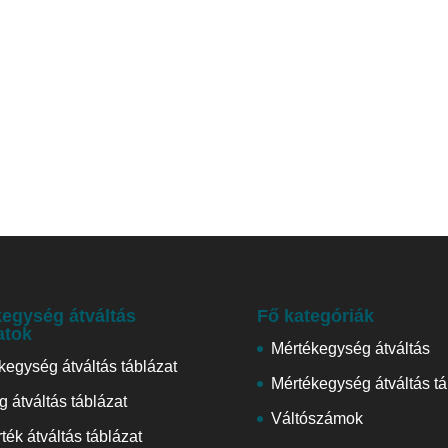
egység átváltás
Fő kategóriák
atok
Mértékegység átváltás
kegység átváltás táblázat
Mértékegység átváltás tá
 átváltás táblázat
Váltószámok
ték átváltás táblázat