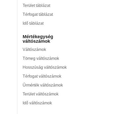
Terület táblázat
Térfogat táblázat
Idő táblázat
Mértékegység
váltószámok
Váltószámok
Tömeg váltószámok
Hosszúság váltószámok
Térfogat váltószámok
Űrmérték váltószámok
Terület váltószámok
Idő váltószámok