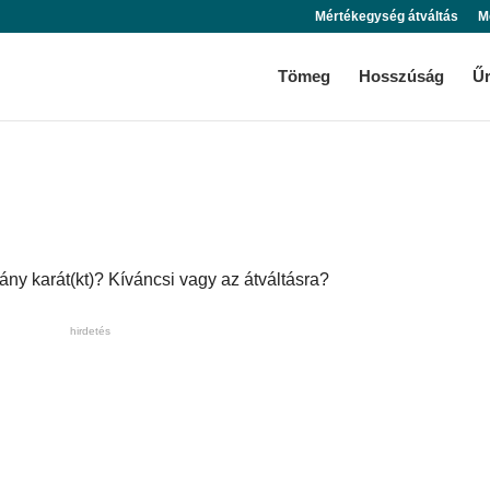
Mértékegység átváltás
M
Tömeg
Hosszúság
Ű
ány karát(kt)? Kíváncsi vagy az átváltásra?
hirdetés