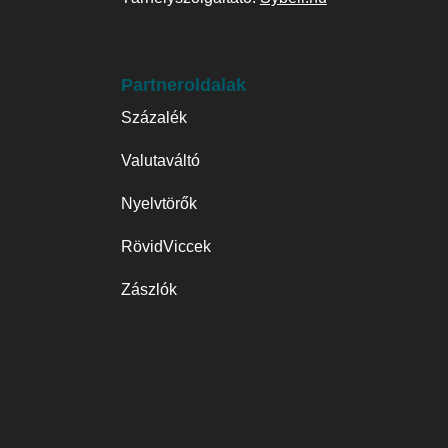
Partneroldalak
Százalék
Valutaváltó
Nyelvtörők
RövidViccek
Zászlók