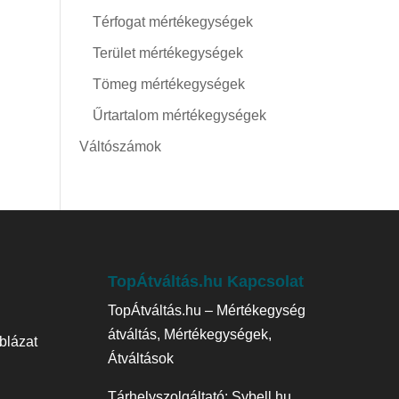
Térfogat mértékegységek
Terület mértékegységek
Tömeg mértékegységek
Űrtartalom mértékegységek
Váltószámok
TopÁtváltás.hu Kapcsolat
TopÁtváltás.hu – Mértékegység
átváltás, Mértékegységek,
blázat
Átváltások
Tárhelyszolgáltató:
Sybell.hu