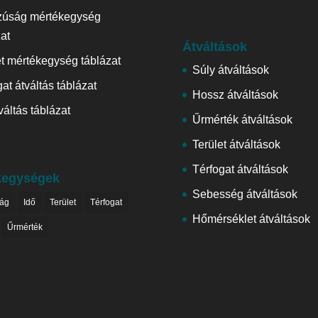
zúság mértékegység
zat
Átváltások
et mértékegység táblázat
Súly átváltások
at átváltás táblázat
Hossz átváltások
váltás táblázat
Űrmérték átváltások
Terület átváltások
Térfogat átváltások
kegységek
Sebesség átváltások
ág
Idő
Terület
Térfogat
Hőmérséklet átváltások
Űrmérték