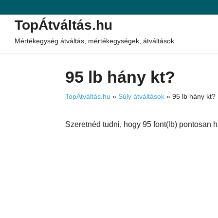
TopÁtváltás.hu
Mértékegység átváltás, mértékegységek, átváltások
95 lb hány kt?
TopÁtváltás.hu
»
Súly átváltások
»
95 lb hány kt?
Szeretnéd tudni, hogy 95 font(lb) pontosan h