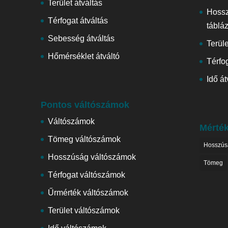
Terület átváltás
Hoss
Térfogat átváltás
táblá
Sebesség átváltás
Terül
Hőmérséklet átváltó
Térfog
Idő át
Pontos váltószámok
Váltószámok
Mérté
Tömeg váltószámok
Hosszús
Hosszúság váltószámok
Tömeg
Térfogat váltószámok
Űrmérték váltószámok
Terület váltószámok