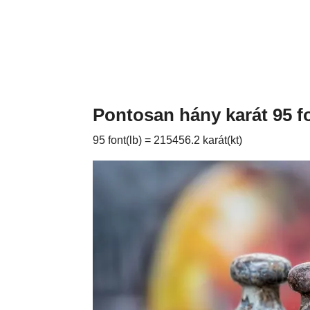
Pontosan hány karát 95 f
95 font(lb) = 215456.2 karát(kt)