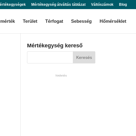
értékegységek
Mértékegység átváltás táblázat
Váltószámok
Blog
rmérték
Terület
Térfogat
Sebesség
Hőmérséklet
Mértékegység kereső
hirdetés