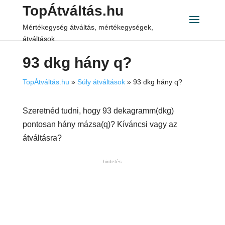
TopÁtváltás.hu
Mértékegység átváltás, mértékegységek,
átváltások
93 dkg hány q?
TopÁtváltás.hu
»
Súly átváltások
»
93 dkg hány q?
Szeretnéd tudni, hogy 93 dekagramm(dkg)
pontosan hány mázsa(q)? Kíváncsi vagy az
átváltásra?
hirdetés