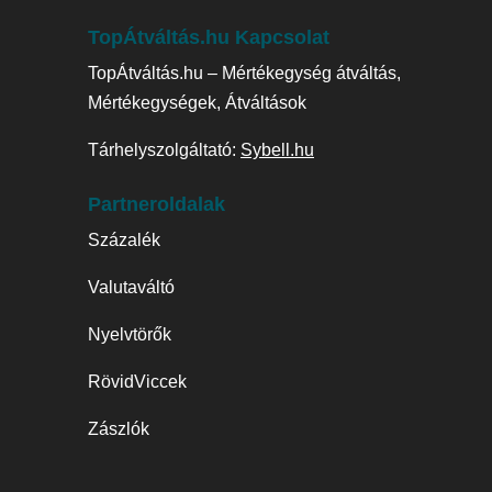
TopÁtváltás.hu Kapcsolat
TopÁtváltás.hu – Mértékegység átváltás,
Mértékegységek, Átváltások
Tárhelyszolgáltató:
Sybell.hu
Partneroldalak
Százalék
Valutaváltó
Nyelvtörők
RövidViccek
Zászlók