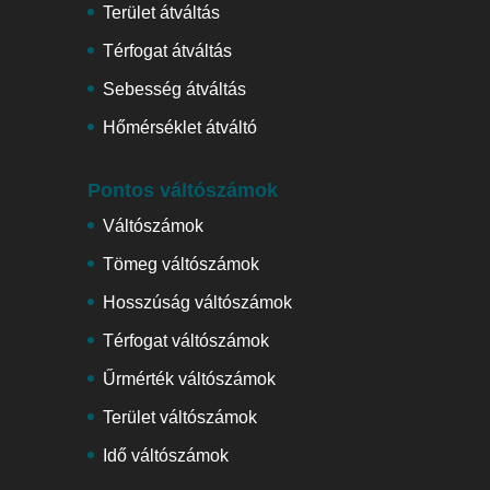
Terület átváltás
Térfogat átváltás
Sebesség átváltás
Hőmérséklet átváltó
Pontos váltószámok
Váltószámok
Tömeg váltószámok
Hosszúság váltószámok
Térfogat váltószámok
Űrmérték váltószámok
Terület váltószámok
Idő váltószámok