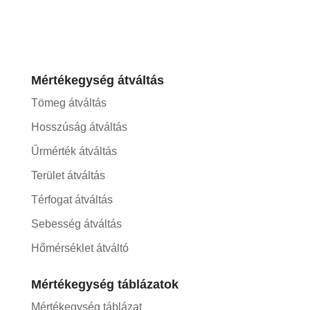
Mértékegység átváltás
Tömeg átváltás
Hosszúság átváltás
Űrmérték átváltás
Terület átváltás
Térfogat átváltás
Sebesség átváltás
Hőmérséklet átváltó
Mértékegység táblázatok
Mértékegység táblázat