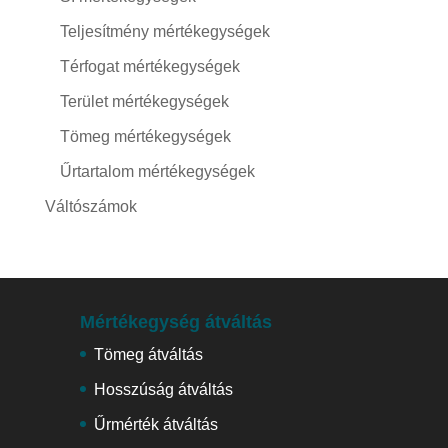
Teljesítmény mértékegységek
Térfogat mértékegységek
Terület mértékegységek
Tömeg mértékegységek
Űrtartalom mértékegységek
Váltószámok
Mértékegység átváltás
Tömeg átváltás
Hosszúság átváltás
Űrmérték átváltás