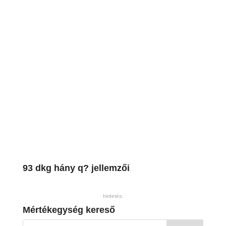
93 dkg hány q? jellemzői
hirdetés:
Mértékegység kereső