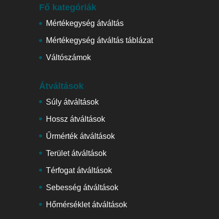
Fő kategóriák
Mértékegység átváltás
Mértékegység átváltás táblázat
Váltószámok
Átváltások
Súly átváltások
Hossz átváltások
Űrmérték átváltások
Terület átváltások
Térfogat átváltások
Sebesség átváltások
Hőmérséklet átváltások