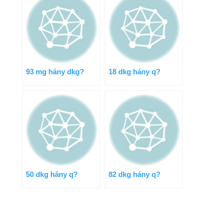
93 mg hány dkg?
18 dkg hány q?
50 dkg hány q?
82 dkg hány q?