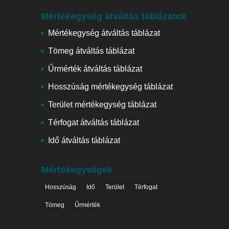
Mértékegység átváltás táblázatok
Mértékegység átváltás táblázat
Tömeg átváltás táblázat
Űrmérték átváltás táblázat
Hosszúság mértékegység táblázat
Terület mértékegység táblázat
Térfogat átváltás táblázat
Idő átváltás táblázat
Mértékegységek
Hosszúság
Idő
Terület
Térfogat
Tömeg
Űrmérték