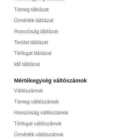
Tömeg táblázat
Űrmérték táblázat
Hosszúság táblázat
Terület táblázat
Térfogat táblázat
Idő táblázat
Mértékegység váltószámok
Váltószámok
Tömeg váltószámok
Hosszúság váltószámok
Térfogat váltószámok
Űrmérték váltószámok