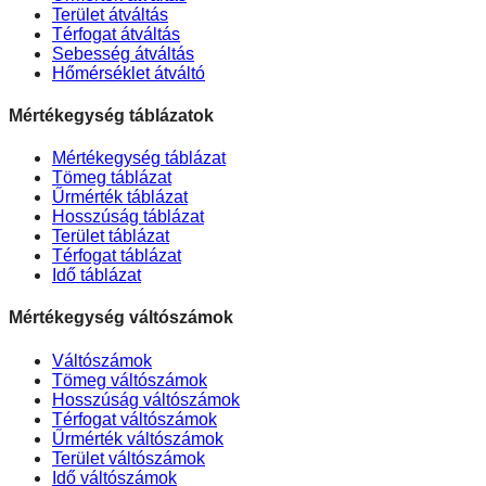
Terület átváltás
Térfogat átváltás
Sebesség átváltás
Hőmérséklet átváltó
Mértékegység táblázatok
Mértékegység táblázat
Tömeg táblázat
Űrmérték táblázat
Hosszúság táblázat
Terület táblázat
Térfogat táblázat
Idő táblázat
Mértékegység váltószámok
Váltószámok
Tömeg váltószámok
Hosszúság váltószámok
Térfogat váltószámok
Űrmérték váltószámok
Terület váltószámok
Idő váltószámok