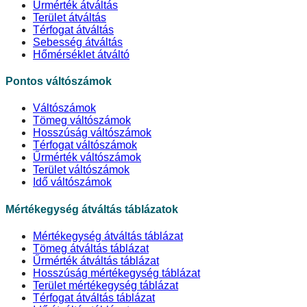
Űrmérték átváltás
Terület átváltás
Térfogat átváltás
Sebesség átváltás
Hőmérséklet átváltó
Pontos váltószámok
Váltószámok
Tömeg váltószámok
Hosszúság váltószámok
Térfogat váltószámok
Űrmérték váltószámok
Terület váltószámok
Idő váltószámok
Mértékegység átváltás táblázatok
Mértékegység átváltás táblázat
Tömeg átváltás táblázat
Űrmérték átváltás táblázat
Hosszúság mértékegység táblázat
Terület mértékegység táblázat
Térfogat átváltás táblázat