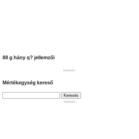
88 g hány q? jellemzői
hirdetés:
Mértékegység kereső
Keresés:
hirdetés