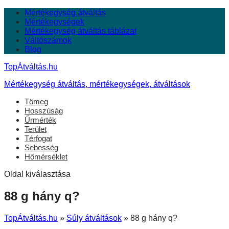
Mértékegység átváltás
Mértékegységek
Mértékegység átváltás táblázat
Váltószámok
Blog
TopÁtváltás.hu
Mértékegység átváltás, mértékegységek, átváltások
Tömeg
Hosszúság
Űrmérték
Terület
Térfogat
Sebesség
Hőmérséklet
Oldal kiválasztása
88 g hány q?
TopÁtváltás.hu
»
Súly átváltások
»
88 g hány q?