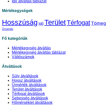
Idő átváltás táblázat
Mértékegységek
Hosszúság
Terület
Térfogat
Tömeg
Idő
Űrmérték
Fő kategóriák
Mértékegység átváltás
Mértékegység átváltás táblázat
Váltószámok
Átváltások
Súly átváltások
Hossz átváltások
Űrmérték átváltások
Terület átváltások
Térfogat átváltások
Sebesség átváltások
Hőmérséklet átváltások