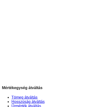
Mértékegység átváltás
Tömeg átváltás
Hosszúság átváltás
Űrmérték átváltás