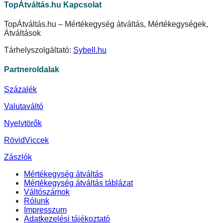
TopÁtváltás.hu Kapcsolat
TopÁtváltás.hu – Mértékegység átváltás, Mértékegységek,
Átváltások
Tárhelyszolgáltató:
Sybell.hu
Partneroldalak
Százalék
Valutaváltó
Nyelvtörők
RövidViccek
Zászlók
Mértékegység átváltás
Mértékegység átváltás táblázat
Váltószámok
Rólunk
Impresszum
Adatkezelési tájékoztató