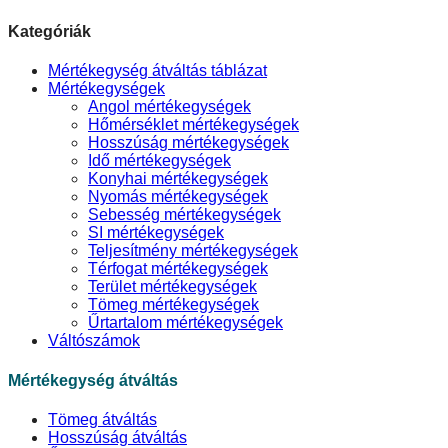
Kategóriák
Mértékegység átváltás táblázat
Mértékegységek
Angol mértékegységek
Hőmérséklet mértékegységek
Hosszúság mértékegységek
Idő mértékegységek
Konyhai mértékegységek
Nyomás mértékegységek
Sebesség mértékegységek
SI mértékegységek
Teljesítmény mértékegységek
Térfogat mértékegységek
Terület mértékegységek
Tömeg mértékegységek
Űrtartalom mértékegységek
Váltószámok
Mértékegység átváltás
Tömeg átváltás
Hosszúság átváltás