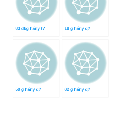
83 dkg hány t?
18 g hány q?
50 g hány q?
82 g hány q?