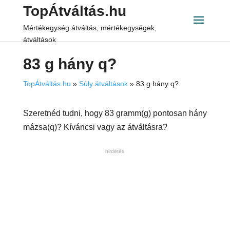
TopÁtváltás.hu
Mértékegység átváltás, mértékegységek,
átváltások
83 g hány q?
TopÁtváltás.hu
»
Súly átváltások
»
83 g hány q?
Szeretnéd tudni, hogy 83 gramm(g) pontosan hány
mázsa(q)? Kíváncsi vagy az átváltásra?
hirdetés