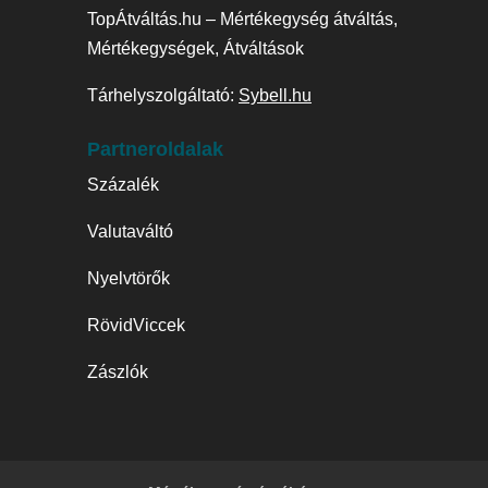
TopÁtváltás.hu – Mértékegység átváltás,
Mértékegységek, Átváltások
Tárhelyszolgáltató:
Sybell.hu
Partneroldalak
Százalék
Valutaváltó
Nyelvtörők
RövidViccek
Zászlók