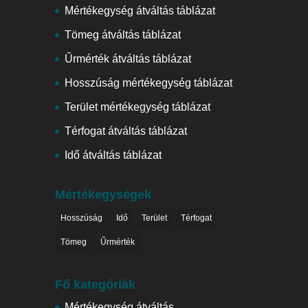
Mértékegység átváltás táblázat
Tömeg átváltás táblázat
Űrmérték átváltás táblázat
Hosszúság mértékegység táblázat
Terület mértékegység táblázat
Térfogat átváltás táblázat
Idő átváltás táblázat
Mértékegységek
Hosszúság
Idő
Terület
Térfogat
Tömeg
Űrmérték
Fő kategóriák
Mértékegység átváltás