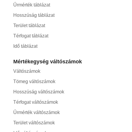
Űrmérték táblázat
Hosszúság táblázat
Terület táblázat
Térfogat táblázat
Idő táblázat
Mértékegység váltószámok
Váltószámok
Tömeg váltószámok
Hosszúság váltószámok
Térfogat váltószámok
Űrmérték váltószámok
Terület váltószámok