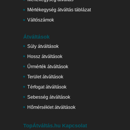
Mértékegység átváltás táblázat
Váltószámok
Átváltások
Súly átváltások
Hossz átváltások
Űrmérték átváltások
Terület átváltások
Térfogat átváltások
Sebesség átváltások
Hőmérséklet átváltások
TopÁtváltás.hu Kapcsolat