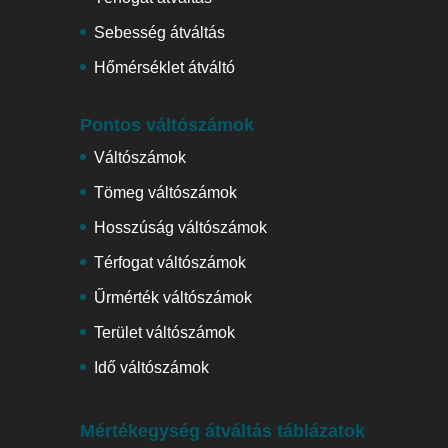
Sebesség átváltás
Hőmérséklet átváltó
Pontos váltószámok
Váltószámok
Tömeg váltószámok
Hosszúság váltószámok
Térfogat váltószámok
Űrmérték váltószámok
Terület váltószámok
Idő váltószámok
Mértékegység átváltás táblázatok