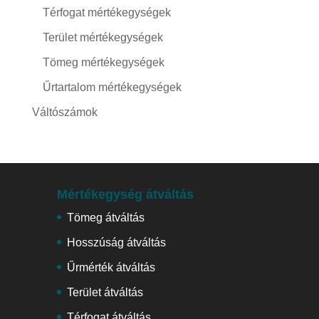
Térfogat mértékegységek
Terület mértékegységek
Tömeg mértékegységek
Űrtartalom mértékegységek
Váltószámok
Mértékegység átváltás
Tömeg átváltás
Hosszúság átváltás
Űrmérték átváltás
Terület átváltás
Térfogat átváltás