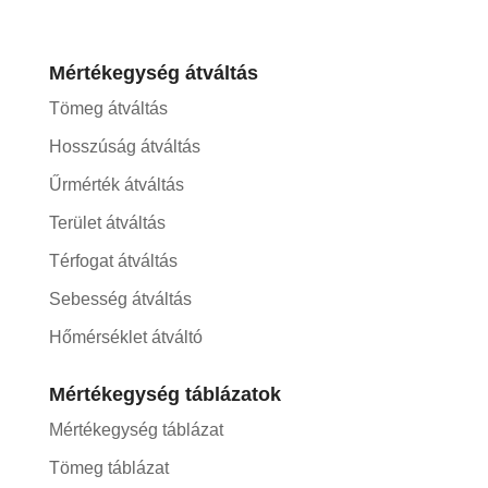
Mértékegység átváltás
Tömeg átváltás
Hosszúság átváltás
Űrmérték átváltás
Terület átváltás
Térfogat átváltás
Sebesség átváltás
Hőmérséklet átváltó
Mértékegység táblázatok
Mértékegység táblázat
Tömeg táblázat