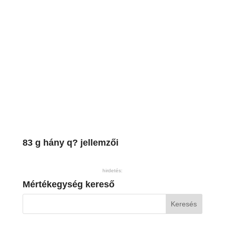
83 g hány q? jellemzői
hirdetés:
Mértékegység kereső