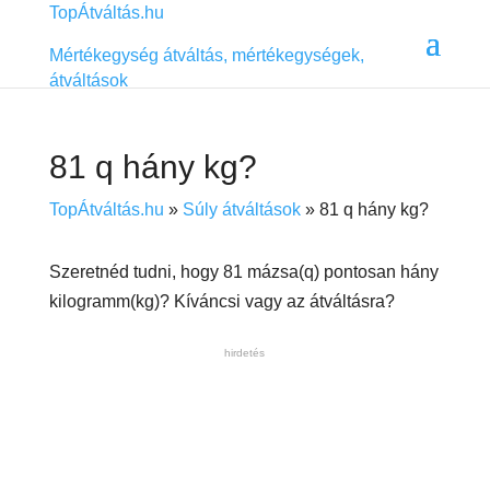
TopÁtváltás.hu
Mértékegység átváltás, mértékegységek,
átváltások
81 q hány kg?
TopÁtváltás.hu
»
Súly átváltások
»
81 q hány kg?
Szeretnéd tudni, hogy 81 mázsa(q) pontosan hány
kilogramm(kg)? Kíváncsi vagy az átváltásra?
hirdetés