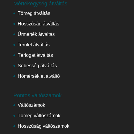
Mértékegység átváltás
Tömeg átváltás
Hosszúság átváltás
Űrmérték átváltás
Terület átváltás
Térfogat átváltás
Sebesség átváltás
Hőmérséklet átváltó
Pontos váltószámok
Váltószámok
Tömeg váltószámok
Hosszúság váltószámok