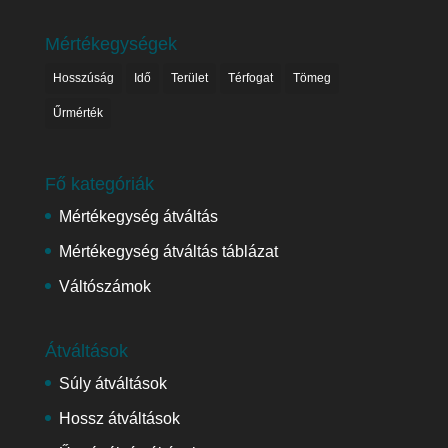
Mértékegységek
Hosszúság
Idő
Terület
Térfogat
Tömeg
Űrmérték
Fő kategóriák
Mértékegység átváltás
Mértékegység átváltás táblázat
Váltószámok
Átváltások
Súly átváltások
Hossz átváltások