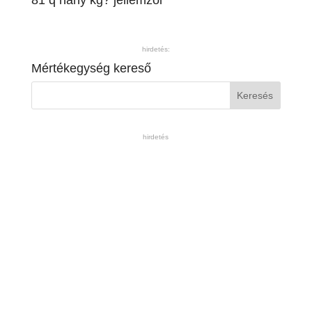
81 q hány kg? jellemzői
hirdetés:
Mértékegység kereső
hirdetés