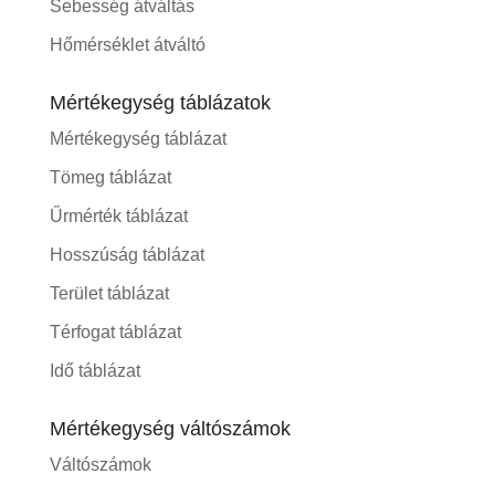
Sebesség átváltás
Hőmérséklet átváltó
Mértékegység táblázatok
Mértékegység táblázat
Tömeg táblázat
Űrmérték táblázat
Hosszúság táblázat
Terület táblázat
Térfogat táblázat
Idő táblázat
Mértékegység váltószámok
Váltószámok