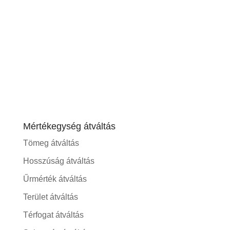
Mértékegység átváltás
Tömeg átváltás
Hosszúság átváltás
Űrmérték átváltás
Terület átváltás
Térfogat átváltás