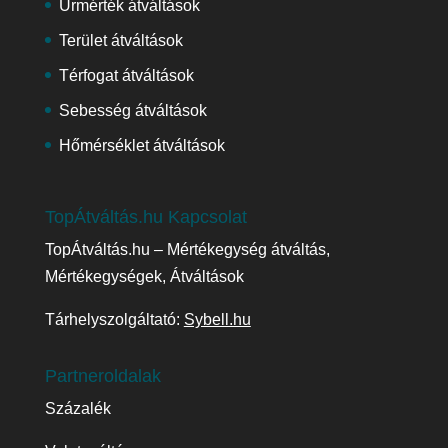
Űrmérték átváltások
Terület átváltások
Térfogat átváltások
Sebesség átváltások
Hőmérséklet átváltások
TopÁtváltás.hu Kapcsolat
TopÁtváltás.hu – Mértékegység átváltás,
Mértékegységek, Átváltások
Tárhelyszolgáltató:
Sybell.hu
Partneroldalak
Százalék