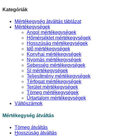
Kategóriák
Mértékegység átváltás táblázat
Mértékegységek
Angol mértékegységek
Hőmérséklet mértékegységek
Hosszúság mértékegységek
Idő mértékegységek
Konyhai mértékegységek
Nyomás mértékegységek
Sebesség mértékegységek
SI mértékegységek
Teljesítmény mértékegységek
Térfogat mértékegységek
Terület mértékegységek
Tömeg mértékegységek
Űrtartalom mértékegységek
Váltószámok
Mértékegység átváltás
Tömeg átváltás
Hosszúság átváltás