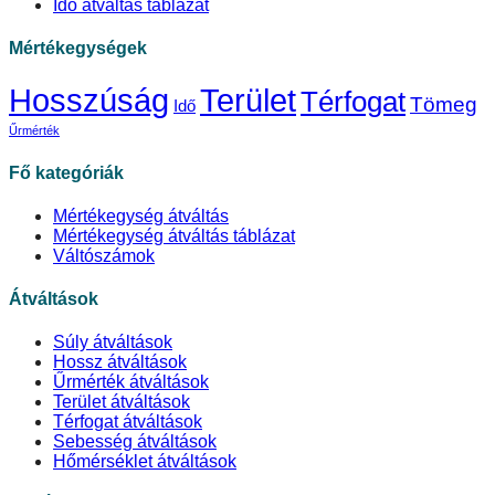
Idő átváltás táblázat
Mértékegységek
Hosszúság
Terület
Térfogat
Tömeg
Idő
Űrmérték
Fő kategóriák
Mértékegység átváltás
Mértékegység átváltás táblázat
Váltószámok
Átváltások
Súly átváltások
Hossz átváltások
Űrmérték átváltások
Terület átváltások
Térfogat átváltások
Sebesség átváltások
Hőmérséklet átváltások