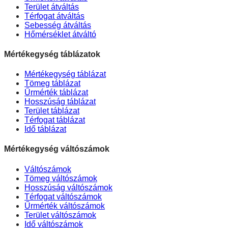
Terület átváltás
Térfogat átváltás
Sebesség átváltás
Hőmérséklet átváltó
Mértékegység táblázatok
Mértékegység táblázat
Tömeg táblázat
Űrmérték táblázat
Hosszúság táblázat
Terület táblázat
Térfogat táblázat
Idő táblázat
Mértékegység váltószámok
Váltószámok
Tömeg váltószámok
Hosszúság váltószámok
Térfogat váltószámok
Űrmérték váltószámok
Terület váltószámok
Idő váltószámok