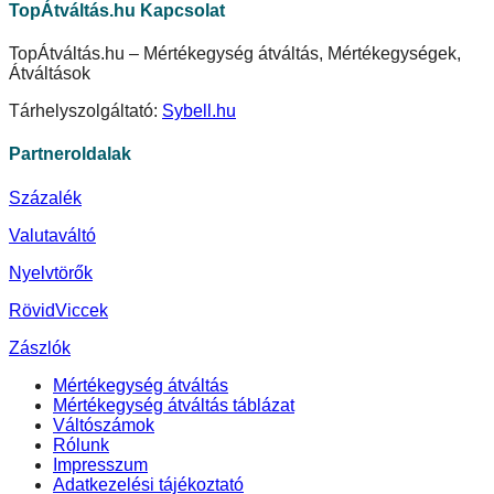
TopÁtváltás.hu Kapcsolat
TopÁtváltás.hu – Mértékegység átváltás, Mértékegységek,
Átváltások
Tárhelyszolgáltató:
Sybell.hu
Partneroldalak
Százalék
Valutaváltó
Nyelvtörők
RövidViccek
Zászlók
Mértékegység átváltás
Mértékegység átváltás táblázat
Váltószámok
Rólunk
Impresszum
Adatkezelési tájékoztató