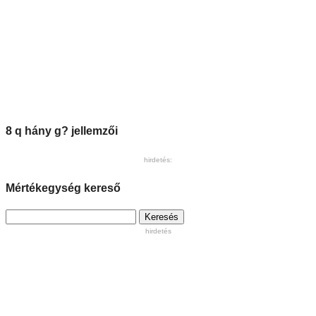
8 q hány g? jellemzői
hirdetés:
Mértékegység kereső
Keresés:
hirdetés