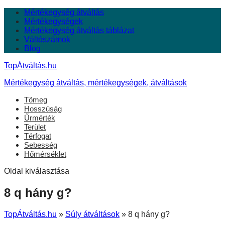
Mértékegység átváltás
Mértékegységek
Mértékegység átváltás táblázat
Váltószámok
Blog
TopÁtváltás.hu
Mértékegység átváltás, mértékegységek, átváltások
Tömeg
Hosszúság
Űrmérték
Terület
Térfogat
Sebesség
Hőmérséklet
Oldal kiválasztása
8 q hány g?
TopÁtváltás.hu
»
Súly átváltások
»
8 q hány g?