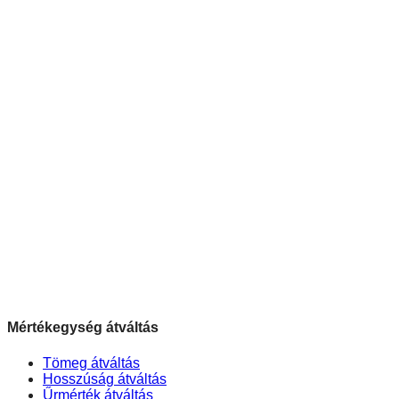
Mértékegység átváltás
Tömeg átváltás
Hosszúság átváltás
Űrmérték átváltás