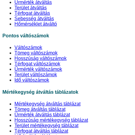
Űrmérték átváltás
Terület átváltás
Térfogat átváltás
Sebesség átváltás
Hőmérséklet átváltó
Pontos váltószámok
Váltószámok
Tömeg váltószámok
Hosszúság váltószámok
Térfogat váltószámok
Űrmérték váltószámok
Terület váltószámok
Idő váltószámok
Mértékegység átváltás táblázatok
Mértékegység átváltás táblázat
Tömeg átváltás táblázat
Űrmérték átváltás táblázat
Hosszúság mértékegység táblázat
Terület mértékegység táblázat
Térfogat átváltás táblázat