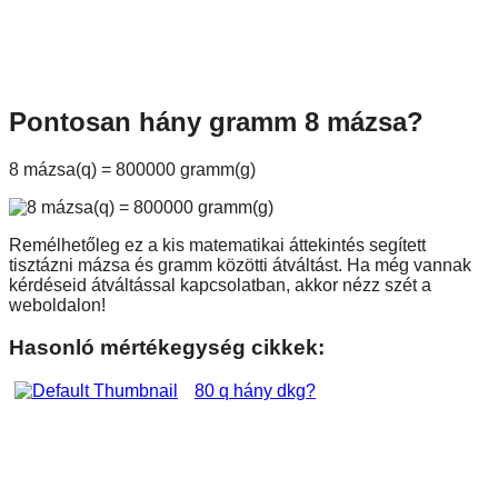
Pontosan hány gramm 8 mázsa?
8 mázsa(q) = 800000 gramm(g)
Remélhetőleg ez a kis matematikai áttekintés segített
tisztázni mázsa és gramm közötti átváltást. Ha még vannak
kérdéseid átváltással kapcsolatban, akkor nézz szét a
weboldalon!
Hasonló mértékegység cikkek:
80 q hány dkg?