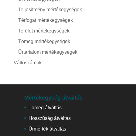
Teljesítmény mértékegységek
Térfogat mértékegységek
Terület mértékegységek
Tömeg mértékegységek
Űrtartalom mértékegységek
Váltószámok
Mértékegység átváltás
Tömeg átváltás
Hosszúság átváltás
Űrmérték átváltás