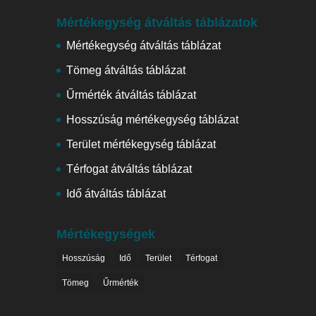
Mértékegység átváltás táblázatok
Mértékegység átváltás táblázat
Tömeg átváltás táblázat
Űrmérték átváltás táblázat
Hosszúság mértékegység táblázat
Terület mértékegység táblázat
Térfogat átváltás táblázat
Idő átváltás táblázat
Mértékegységek
Hosszúság
Idő
Terület
Térfogat
Tömeg
Űrmérték