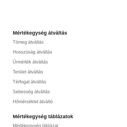
Mértékegység átváltás
Tömeg átváltás
Hosszúság átváltás
Űrmérték átváltás
Terület átváltás
Térfogat átváltás
Sebesség átváltás
Hőmérséklet átváltó
Mértékegység táblázatok
Mértékegység táblázat