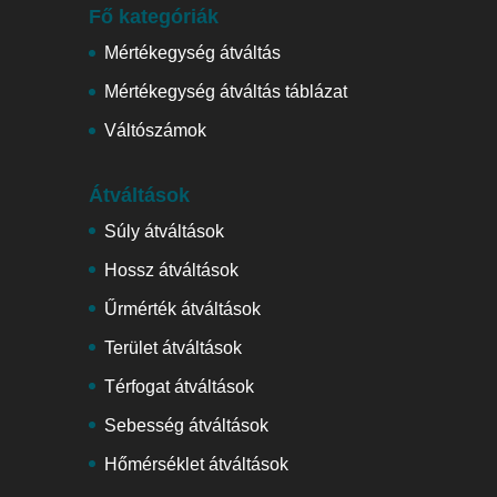
Fő kategóriák
Mértékegység átváltás
Mértékegység átváltás táblázat
Váltószámok
Átváltások
Súly átváltások
Hossz átváltások
Űrmérték átváltások
Terület átváltások
Térfogat átváltások
Sebesség átváltások
Hőmérséklet átváltások