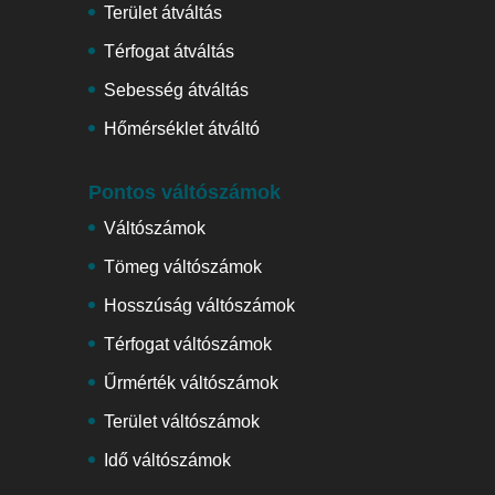
Terület átváltás
Térfogat átváltás
Sebesség átváltás
Hőmérséklet átváltó
Pontos váltószámok
Váltószámok
Tömeg váltószámok
Hosszúság váltószámok
Térfogat váltószámok
Űrmérték váltószámok
Terület váltószámok
Idő váltószámok