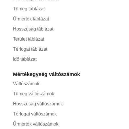
Tömeg táblázat
Űrmérték táblázat
Hosszúság táblázat
Terület táblázat
Térfogat táblázat
Idő táblázat
Mértékegység váltószámok
Váltószámok
Tömeg váltószámok
Hosszúság váltószámok
Térfogat váltószámok
Űrmérték váltószámok