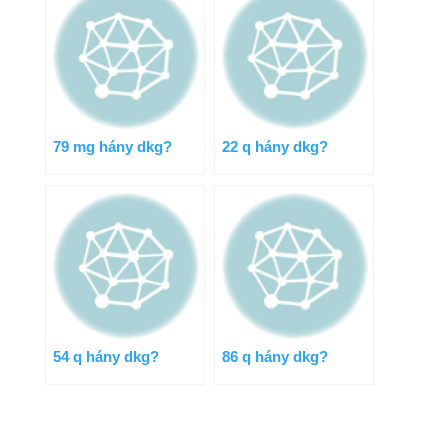
79 mg hány dkg?
22 q hány dkg?
54 q hány dkg?
86 q hány dkg?