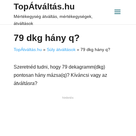
TopÁtváltás.hu
Mértékegység átváltás, mértékegységek,
átváltások
79 dkg hány q?
TopÁtváltás.hu
»
Súly átváltások
»
79 dkg hány q?
Szeretnéd tudni, hogy 79 dekagramm(dkg)
pontosan hány mázsa(q)? Kíváncsi vagy az
átváltásra?
hirdetés