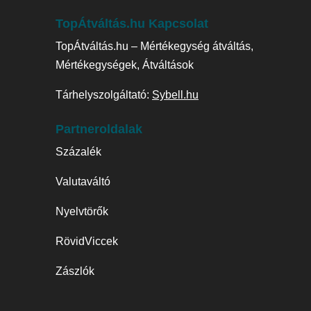
TopÁtváltás.hu Kapcsolat
TopÁtváltás.hu – Mértékegység átváltás,
Mértékegységek, Átváltások
Tárhelyszolgáltató:
Sybell.hu
Partneroldalak
Százalék
Valutaváltó
Nyelvtörők
RövidViccek
Zászlók