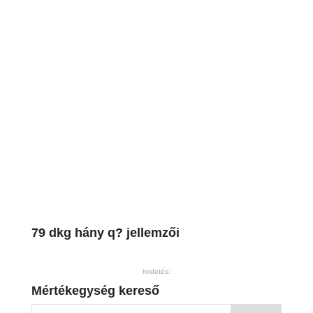
79 dkg hány q? jellemzői
hirdetés:
Mértékegység kereső