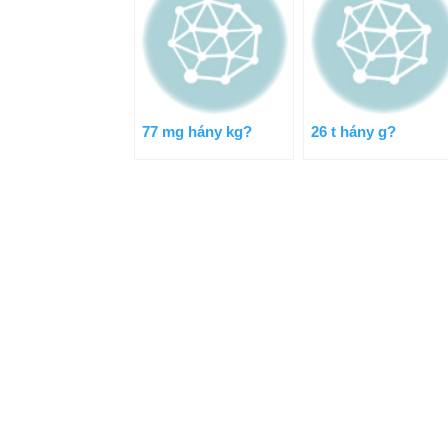
77 mg hány kg?
26 t hány g?