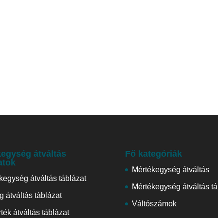
egység átváltás
Fő kategóriák
atok
Mértékegység átváltás
kegység átváltás táblázat
Mértékegység átváltás tá
 átváltás táblázat
Váltószámok
ték átváltás táblázat