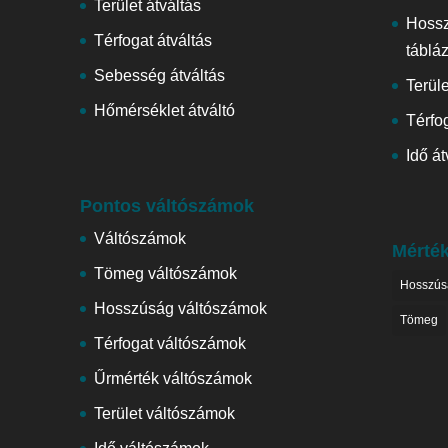
Terület átváltás
Hoss
Térfogat átváltás
táblá
Sebesség átváltás
Terül
Hőmérséklet átváltó
Térfog
Idő át
Pontos váltószámok
Váltószámok
Mérté
Tömeg váltószámok
Hosszús
Hosszúság váltószámok
Tömeg
Térfogat váltószámok
Űrmérték váltószámok
Terület váltószámok