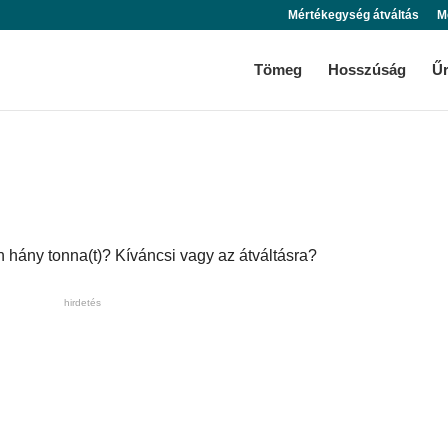
Mértékegység átváltás
M
Tömeg
Hosszúság
Ű
 hány tonna(t)? Kíváncsi vagy az átváltásra?
hirdetés