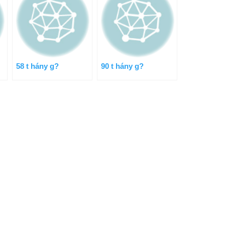
58 t hány g?
90 t hány g?