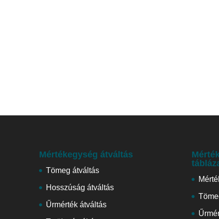
Mértékegység átváltás
Mérték
tábláz
Tömeg átváltás
Mérté
Hosszúság átváltás
Tömeg
Űrmérték átváltás
Űrmér