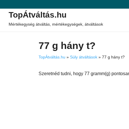
TopÁtváltás.hu
Mértékegység átváltás, mértékegységek, átváltások
77 g hány t?
TopÁtváltás.hu
»
Súly átváltások
»
77 g hány t?
Szeretnéd tudni, hogy 77 gramm(g) pontosan