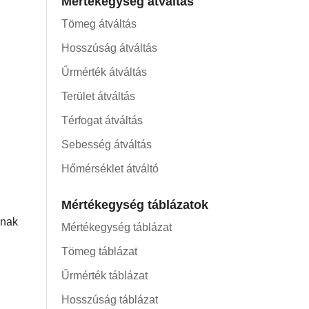
Mértékegység átváltás
Tömeg átváltás
Hosszúság átváltás
Űrmérték átváltás
Terület átváltás
Térfogat átváltás
Sebesség átváltás
Hőmérséklet átváltó
Mértékegység táblázatok
nnak
Mértékegység táblázat
Tömeg táblázat
Űrmérték táblázat
Hosszúság táblázat