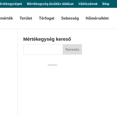
értékegységek
Mértékegység átváltás táblázat
Váltószámok
Blog
rmérték
Terület
Térfogat
Sebesség
Hőmérséklet
Mértékegység kereső
hirdetés