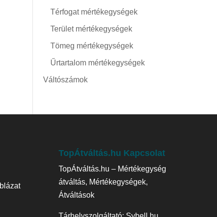
Térfogat mértékegységek
Terület mértékegységek
Tömeg mértékegységek
Űrtartalom mértékegységek
Váltószámok
TopÁtváltás.hu Kapcsolat
TopÁtváltás.hu – Mértékegység
átváltás, Mértékegységek,
blázat
Átváltások
Tárhelyszolgáltató:
Sybell.hu