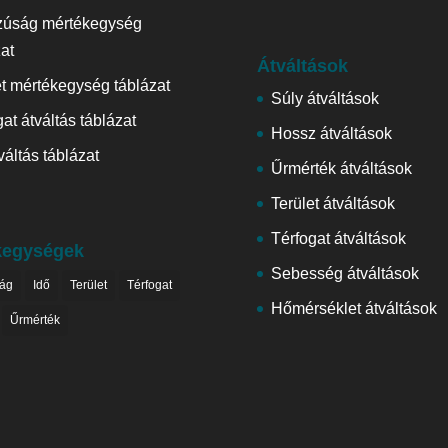
zúság mértékegység
zat
Átváltások
et mértékegység táblázat
Súly átváltások
at átváltás táblázat
Hossz átváltások
váltás táblázat
Űrmérték átváltások
Terület átváltások
Térfogat átváltások
kegységek
Sebesség átváltások
ág
Idő
Terület
Térfogat
Hőmérséklet átváltások
Űrmérték