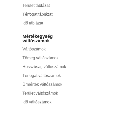
Terület táblázat
Térfogat táblázat
Idő táblázat
Mértékegység
váltószámok
Váltószámok
Tömeg váltószámok
Hosszúság váltószámok
Térfogat váltószámok
Űrmérték váltószámok
Terület váltószámok
Idő váltószámok