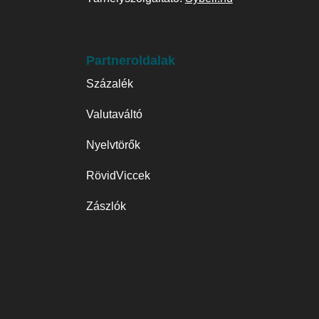
Partneroldalak
Százalék
Valutaváltó
Nyelvtörők
RövidViccek
Zászlók