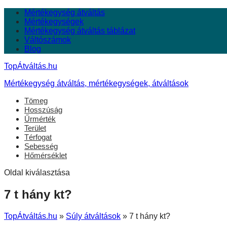
Mértékegység átváltás
Mértékegységek
Mértékegység átváltás táblázat
Váltószámok
Blog
TopÁtváltás.hu
Mértékegység átváltás, mértékegységek, átváltások
Tömeg
Hosszúság
Űrmérték
Terület
Térfogat
Sebesség
Hőmérséklet
Oldal kiválasztása
7 t hány kt?
TopÁtváltás.hu
»
Súly átváltások
»
7 t hány kt?