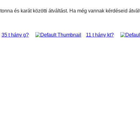
i tonna és karát közötti átváltást. Ha még vannak kérdéseid átv
35 t hány g?
11 t hány kt?