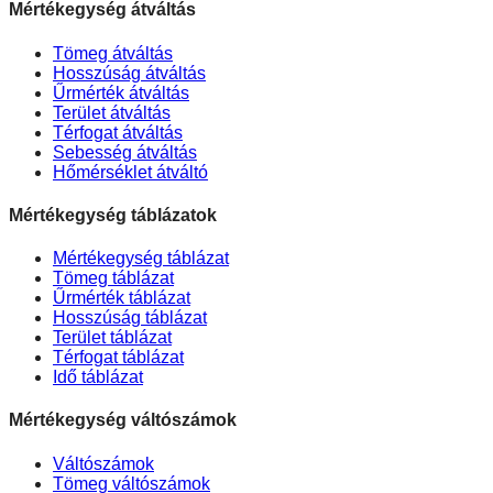
Mértékegység átváltás
Tömeg átváltás
Hosszúság átváltás
Űrmérték átváltás
Terület átváltás
Térfogat átváltás
Sebesség átváltás
Hőmérséklet átváltó
Mértékegység táblázatok
Mértékegység táblázat
Tömeg táblázat
Űrmérték táblázat
Hosszúság táblázat
Terület táblázat
Térfogat táblázat
Idő táblázat
Mértékegység váltószámok
Váltószámok
Tömeg váltószámok