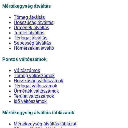
Mértékegység átváltás
Tömeg átváltás
Hosszúság átváltás
Űrmérték átváltás
Terület átváltás
Térfogat átváltás
Sebesség átváltás
Hőmérséklet átváltó
Pontos váltószámok
Váltószámok
Tömeg váltószámok
Hosszúság váltószámok
Térfogat váltószámok
Űrmérték váltószámok
Terület váltószámok
Idő váltószámok
Mértékegység átváltás táblázatok
Mértékegység átváltás táblázat