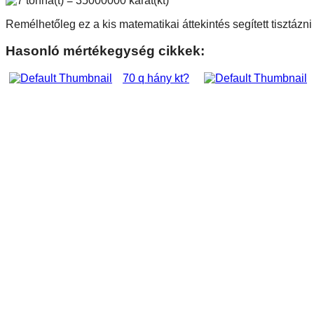
Remélhetőleg ez a kis matematikai áttekintés segített tisztázn
Hasonló mértékegység cikkek:
70 q hány kt?