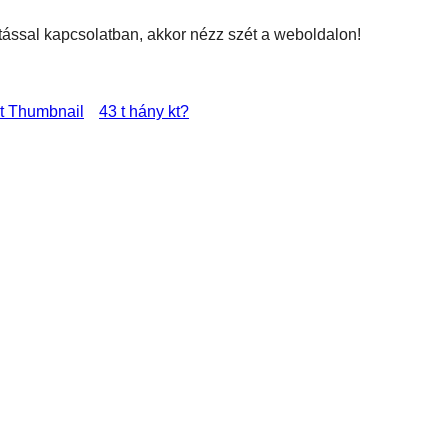
áltással kapcsolatban, akkor nézz szét a weboldalon!
43 t hány kt?