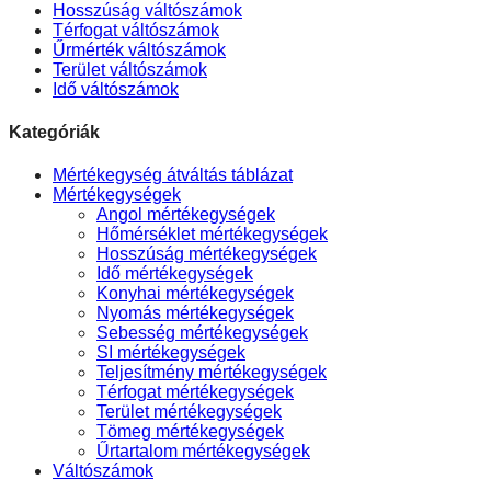
Hosszúság váltószámok
Térfogat váltószámok
Űrmérték váltószámok
Terület váltószámok
Idő váltószámok
Kategóriák
Mértékegység átváltás táblázat
Mértékegységek
Angol mértékegységek
Hőmérséklet mértékegységek
Hosszúság mértékegységek
Idő mértékegységek
Konyhai mértékegységek
Nyomás mértékegységek
Sebesség mértékegységek
SI mértékegységek
Teljesítmény mértékegységek
Térfogat mértékegységek
Terület mértékegységek
Tömeg mértékegységek
Űrtartalom mértékegységek
Váltószámok