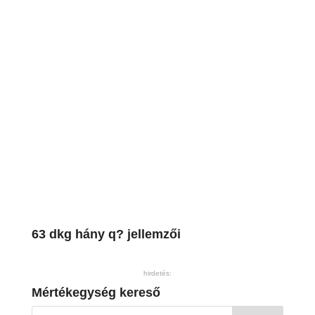
63 dkg hány q? jellemzői
hirdetés:
Mértékegység kereső