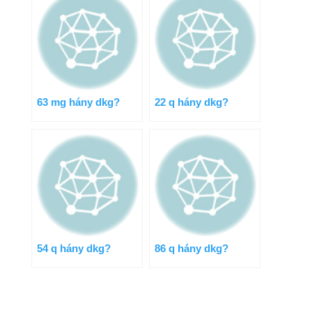
63 mg hány dkg?
22 q hány dkg?
54 q hány dkg?
86 q hány dkg?