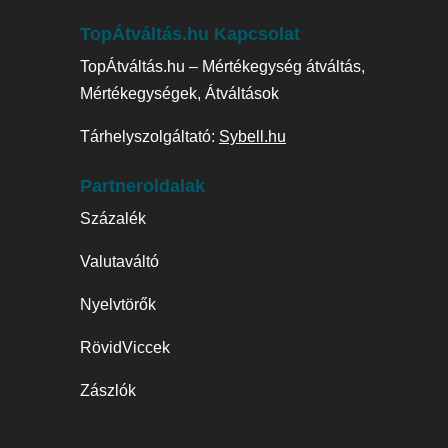
TopÁtváltás.hu Kapcsolat
TopÁtváltás.hu – Mértékegység átváltás,
Mértékegységek, Átváltások
Tárhelyszolgáltató:
Sybell.hu
Partneroldalak
Százalék
Valutaváltó
Nyelvtörők
RövidViccek
Zászlók