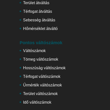
Terület átváltás
Térfogat átváltás
Sebesség átváltás
Hőmérséklet átváltó
Pontos váltószámok
Váltószámok
Tömeg váltószámok
Hosszúság váltószámok
Térfogat váltószámok
Űrmérték váltószámok
Terület váltószámok
Idő váltószámok