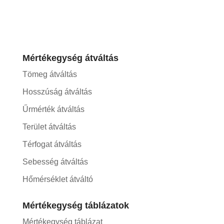
Mértékegység átváltás
Tömeg átváltás
Hosszúság átváltás
Űrmérték átváltás
Terület átváltás
Térfogat átváltás
Sebesség átváltás
Hőmérséklet átváltó
Mértékegység táblázatok
Mértékegység táblázat