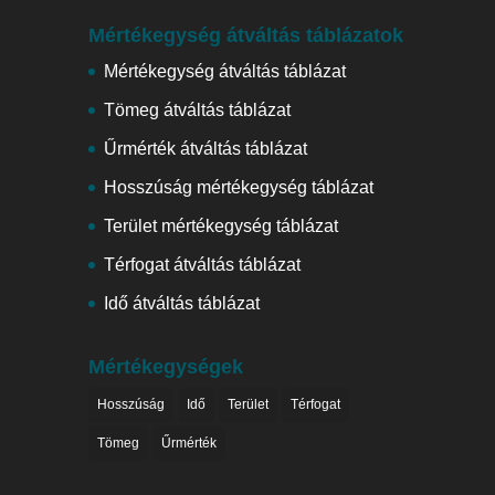
Mértékegység átváltás táblázatok
Mértékegység átváltás táblázat
Tömeg átváltás táblázat
Űrmérték átváltás táblázat
Hosszúság mértékegység táblázat
Terület mértékegység táblázat
Térfogat átváltás táblázat
Idő átváltás táblázat
Mértékegységek
Hosszúság
Idő
Terület
Térfogat
Tömeg
Űrmérték