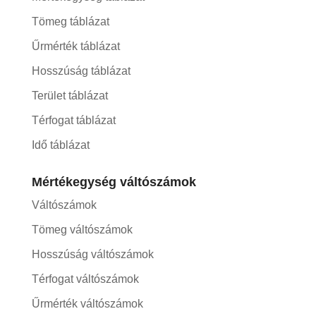
Tömeg táblázat
Űrmérték táblázat
Hosszúság táblázat
Terület táblázat
Térfogat táblázat
Idő táblázat
Mértékegység váltószámok
Váltószámok
Tömeg váltószámok
Hosszúság váltószámok
Térfogat váltószámok
Űrmérték váltószámok