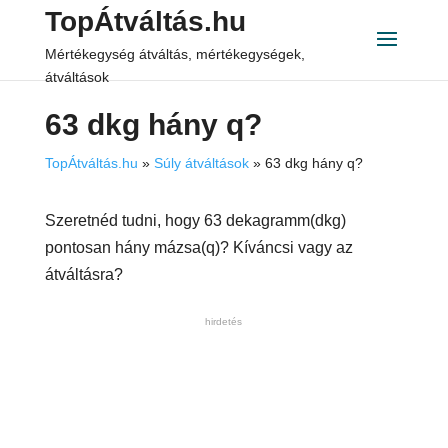
TopÁtváltás.hu
Mértékegység átváltás, mértékegységek,
átváltások
63 dkg hány q?
TopÁtváltás.hu
»
Súly átváltások
»
63 dkg hány q?
Szeretnéd tudni, hogy 63 dekagramm(dkg)
pontosan hány mázsa(q)? Kíváncsi vagy az
átváltásra?
hirdetés