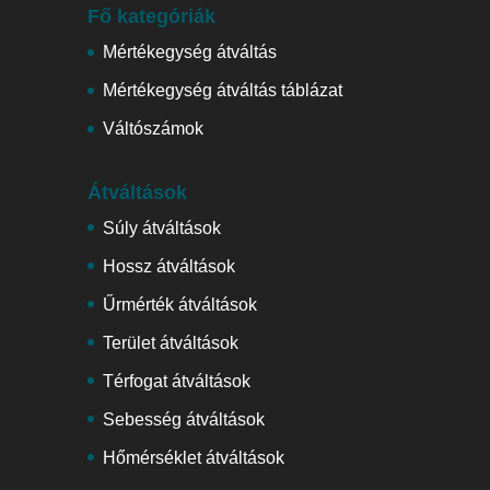
Fő kategóriák
Mértékegység átváltás
Mértékegység átváltás táblázat
Váltószámok
Átváltások
Súly átváltások
Hossz átváltások
Űrmérték átváltások
Terület átváltások
Térfogat átváltások
Sebesség átváltások
Hőmérséklet átváltások