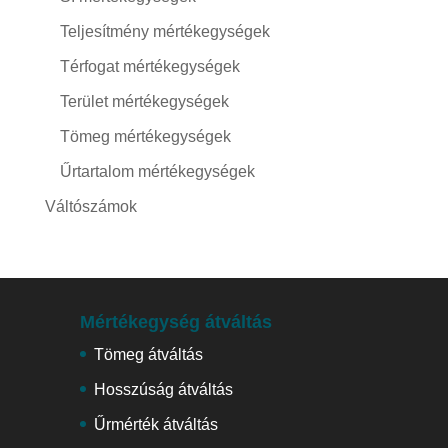
Teljesítmény mértékegységek
Térfogat mértékegységek
Terület mértékegységek
Tömeg mértékegységek
Űrtartalom mértékegységek
Váltószámok
Mértékegység átváltás
Tömeg átváltás
Hosszúság átváltás
Űrmérték átváltás