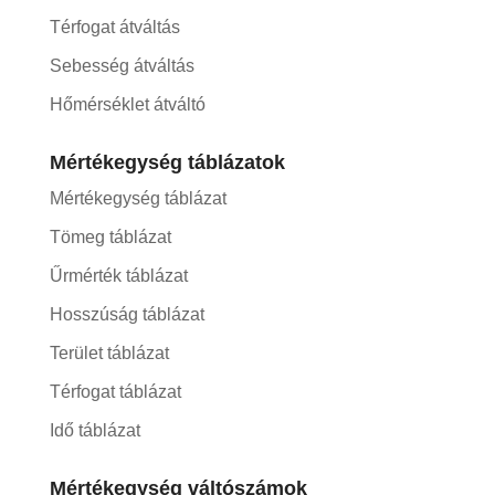
Térfogat átváltás
Sebesség átváltás
Hőmérséklet átváltó
Mértékegység táblázatok
Mértékegység táblázat
Tömeg táblázat
Űrmérték táblázat
Hosszúság táblázat
Terület táblázat
Térfogat táblázat
Idő táblázat
Mértékegység váltószámok