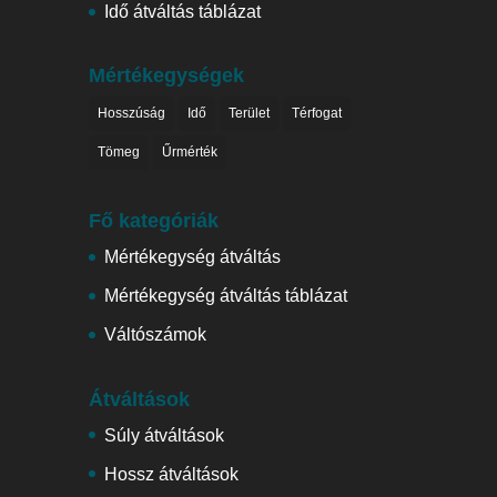
Idő átváltás táblázat
Mértékegységek
Hosszúság
Idő
Terület
Térfogat
Tömeg
Űrmérték
Fő kategóriák
Mértékegység átváltás
Mértékegység átváltás táblázat
Váltószámok
Átváltások
Súly átváltások
Hossz átváltások