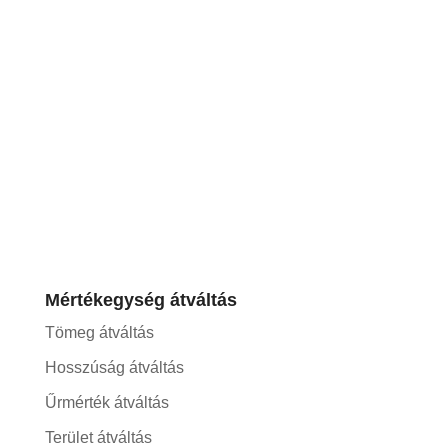
Mértékegység átváltás
Tömeg átváltás
Hosszúság átváltás
Űrmérték átváltás
Terület átváltás