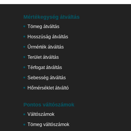
Mértékegység átváltás
Tömeg átváltás
Hosszúság átváltás
Űrmérték átváltás
Terület átváltás
Térfogat átváltás
Sebesség átváltás
Hőmérséklet átváltó
Pontos váltószámok
Váltószámok
Tömeg váltószámok