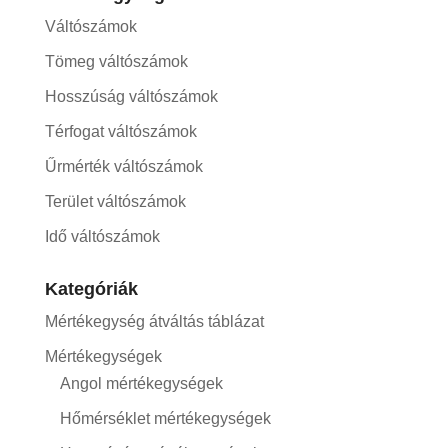
Váltószámok
Tömeg váltószámok
Hosszúság váltószámok
Térfogat váltószámok
Űrmérték váltószámok
Terület váltószámok
Idő váltószámok
Kategóriák
Mértékegység átváltás táblázat
Mértékegységek
Angol mértékegységek
Hőmérséklet mértékegységek