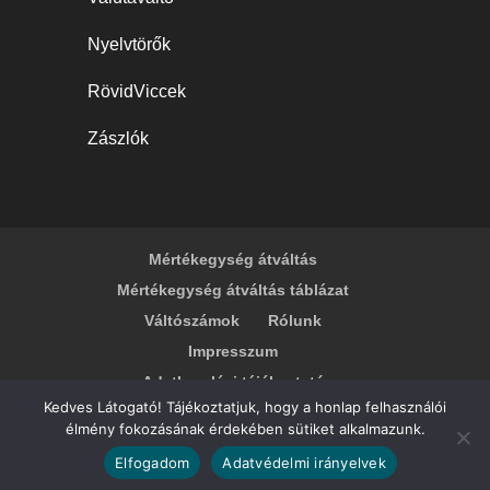
Nyelvtörők
RövidViccek
Zászlók
Mértékegység átváltás
Mértékegység átváltás táblázat
Váltószámok
Rólunk
Impresszum
Adatkezelési tájékoztató
Kedves Látogató! Tájékoztatjuk, hogy a honlap felhasználói
élmény fokozásának érdekében sütiket alkalmazunk.
© 2026
TopÁtváltás.hu
- Mértékegység
Elfogadom
Adatvédelmi irányelvek
átváltás, Mértékegységek, Átváltások