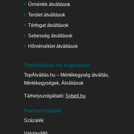
Űrmérték átváltások
Terület átváltások
Térfogat átváltások
Sebesség átváltások
Hőmérséklet átváltások
TopÁtváltás.hu Kapcsolat
TopÁtváltás.hu – Mértékegység átváltás,
Mértékegységek, Átváltások
Tárhelyszolgáltató:
Sybell.hu
Partneroldalak
Százalék
Valutaváltó