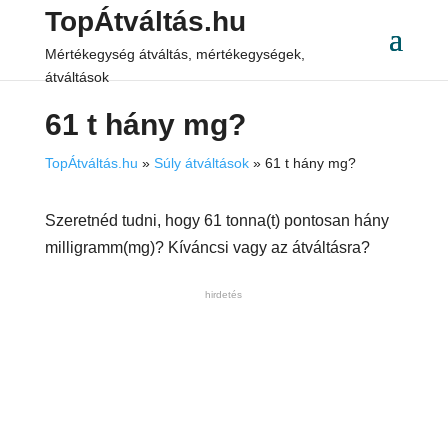
TopÁtváltás.hu
Mértékegység átváltás, mértékegységek,
átváltások
61 t hány mg?
TopÁtváltás.hu
»
Súly átváltások
»
61 t hány mg?
Szeretnéd tudni, hogy 61 tonna(t) pontosan hány
milligramm(mg)? Kíváncsi vagy az átváltásra?
hirdetés