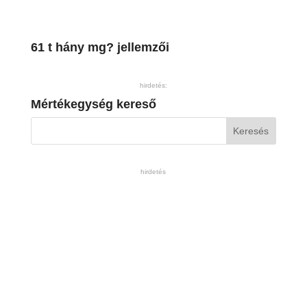
61 t hány mg? jellemzői
hirdetés:
Mértékegység kereső
hirdetés