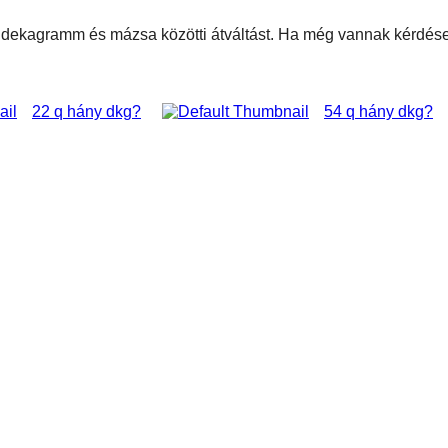
ni dekagramm és mázsa közötti átváltást. Ha még vannak kérdése
22 q hány dkg?
54 q hány dkg?