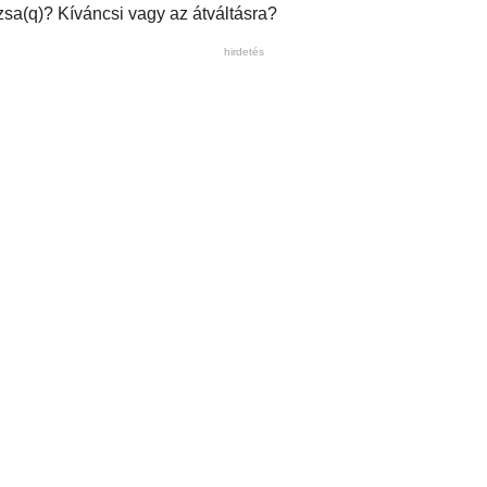
a(q)? Kíváncsi vagy az átváltásra?
hirdetés