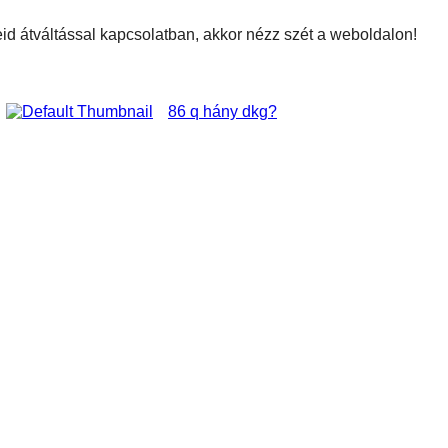
id átváltással kapcsolatban, akkor nézz szét a weboldalon!
86 q hány dkg?