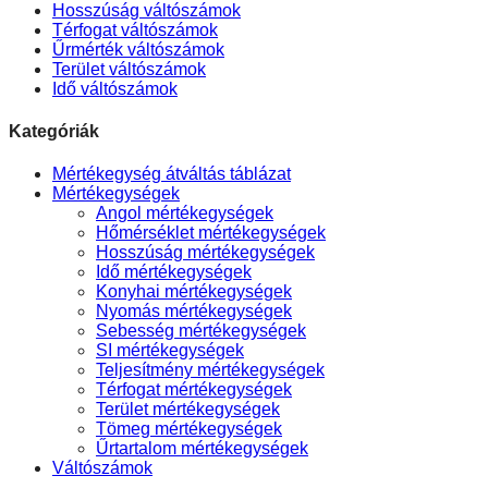
Hosszúság váltószámok
Térfogat váltószámok
Űrmérték váltószámok
Terület váltószámok
Idő váltószámok
Kategóriák
Mértékegység átváltás táblázat
Mértékegységek
Angol mértékegységek
Hőmérséklet mértékegységek
Hosszúság mértékegységek
Idő mértékegységek
Konyhai mértékegységek
Nyomás mértékegységek
Sebesség mértékegységek
SI mértékegységek
Teljesítmény mértékegységek
Térfogat mértékegységek
Terület mértékegységek
Tömeg mértékegységek
Űrtartalom mértékegységek
Váltószámok