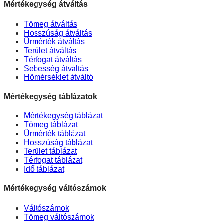
Mértékegység átváltás
Tömeg átváltás
Hosszúság átváltás
Űrmérték átváltás
Terület átváltás
Térfogat átváltás
Sebesség átváltás
Hőmérséklet átváltó
Mértékegység táblázatok
Mértékegység táblázat
Tömeg táblázat
Űrmérték táblázat
Hosszúság táblázat
Terület táblázat
Térfogat táblázat
Idő táblázat
Mértékegység váltószámok
Váltószámok
Tömeg váltószámok