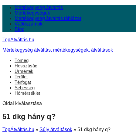
Mértékegység átváltás
Mértékegységek
Mértékegység átváltás táblázat
Váltószámok
Blog
TopÁtváltás.hu
Mértékegység átváltás, mértékegységek, átváltások
Tömeg
Hosszúság
Űrmérték
Terület
Térfogat
Sebesség
Hőmérséklet
Oldal kiválasztása
51 dkg hány q?
TopÁtváltás.hu
»
Súly átváltások
»
51 dkg hány q?