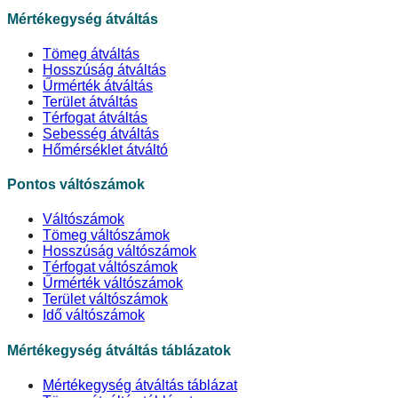
Mértékegység átváltás
Tömeg átváltás
Hosszúság átváltás
Űrmérték átváltás
Terület átváltás
Térfogat átváltás
Sebesség átváltás
Hőmérséklet átváltó
Pontos váltószámok
Váltószámok
Tömeg váltószámok
Hosszúság váltószámok
Térfogat váltószámok
Űrmérték váltószámok
Terület váltószámok
Idő váltószámok
Mértékegység átváltás táblázatok
Mértékegység átváltás táblázat