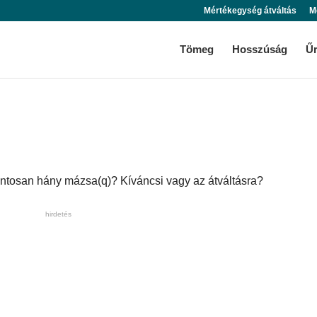
Mértékegység átváltás
M
Tömeg
Hosszúság
Ű
ntosan hány mázsa(q)? Kíváncsi vagy az átváltásra?
hirdetés