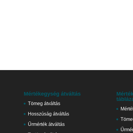
Mértékegység átváltás
Mérték
tábláz
Tömeg átváltás
Mérté
Hosszúság átváltás
Tömeg
Űrmérték átváltás
Űrmér