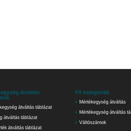
egység átváltás
Fő kategóriák
atok
Mértékegység átváltás
kegység átváltás táblázat
Mértékegység átváltás tá
 átváltás táblázat
Váltószámok
ték átváltás táblázat