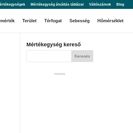
értékegységek
Mértékegység átváltás táblázat
Váltószámok
Blog
rmérték
Terület
Térfogat
Sebesség
Hőmérséklet
Mértékegység kereső
hirdetés