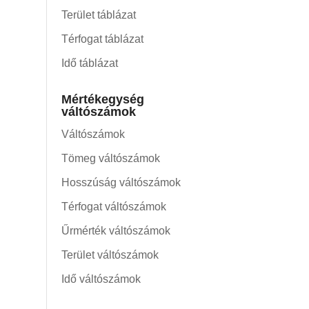
Terület táblázat
Térfogat táblázat
Idő táblázat
Mértékegység
váltószámok
Váltószámok
Tömeg váltószámok
Hosszúság váltószámok
Térfogat váltószámok
Űrmérték váltószámok
Terület váltószámok
Idő váltószámok