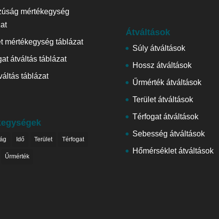
zúság mértékegység
zat
Átváltások
et mértékegység táblázat
Súly átváltások
at átváltás táblázat
Hossz átváltások
váltás táblázat
Űrmérték átváltások
Terület átváltások
Térfogat átváltások
kegységek
Sebesség átváltások
ág
Idő
Terület
Térfogat
Hőmérséklet átváltások
Űrmérték