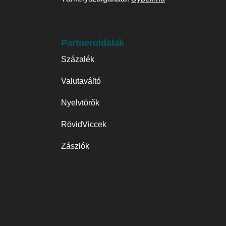
Partneroldalak
Százalék
Valutaváltó
Nyelvtörők
RövidViccek
Zászlók