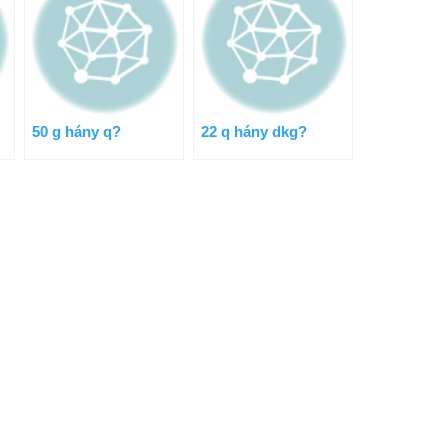
50 g hány q?
22 q hány dkg?