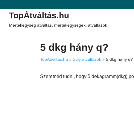
TopÁtváltás.hu
Mértékegység átváltás, mértékegységek, átváltások
5 dkg hány q?
TopÁtváltás.hu
»
Súly átváltások
»
5 dkg hány q?
Szeretnéd tudni, hogy 5 dekagramm(dkg) po