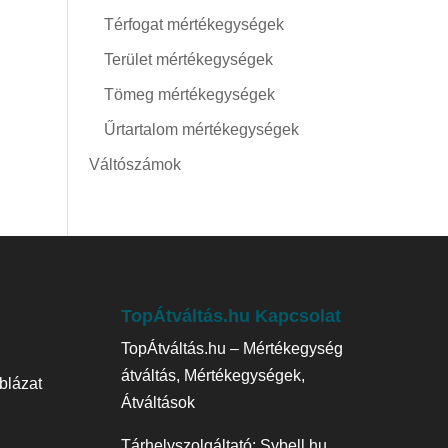
Térfogat mértékegységek
Terület mértékegységek
Tömeg mértékegységek
Űrtartalom mértékegységek
Váltószámok
TopÁtváltás.hu Kapcsolat
TopÁtváltás.hu – Mértékegység
átváltás, Mértékegységek,
blázat
Átváltások
Tárhelyszolgáltató:
Sybell.hu