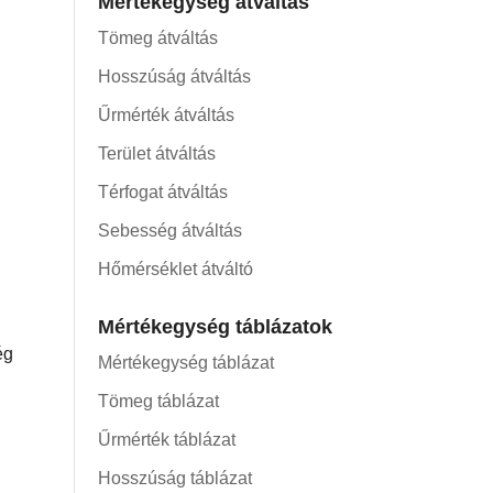
Mértékegység átváltás
Tömeg átváltás
Hosszúság átváltás
Űrmérték átváltás
Terület átváltás
Térfogat átváltás
Sebesség átváltás
Hőmérséklet átváltó
Mértékegység táblázatok
ég
Mértékegység táblázat
Tömeg táblázat
Űrmérték táblázat
Hosszúság táblázat