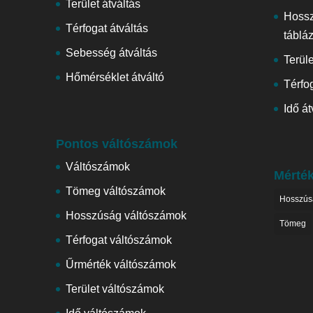
Terület átváltás
Hoss
Térfogat átváltás
táblá
Sebesség átváltás
Terül
Hőmérséklet átváltó
Térfog
Idő át
Pontos váltószámok
Váltószámok
Mérté
Tömeg váltószámok
Hosszús
Hosszúság váltószámok
Tömeg
Térfogat váltószámok
Űrmérték váltószámok
Terület váltószámok