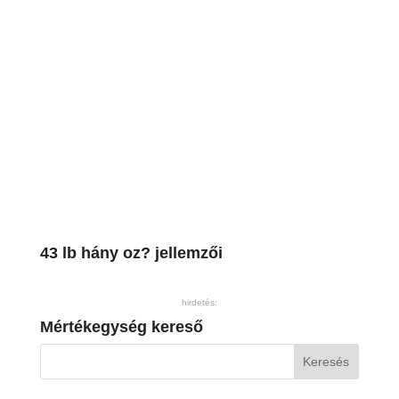
43 lb hány oz? jellemzői
hirdetés:
Mértékegység kereső