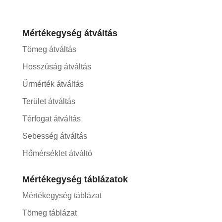
Mértékegység átváltás
Tömeg átváltás
Hosszúság átváltás
Űrmérték átváltás
Terület átváltás
Térfogat átváltás
Sebesség átváltás
Hőmérséklet átváltó
Mértékegység táblázatok
Mértékegység táblázat
Tömeg táblázat