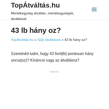
TopÁtváltás.hu
Mértékegység átváltás, mértékegységek,
átváltások
43 lb hány oz?
TopÁtváltás.hu
»
Súly átváltások
»
43 lb hány oz?
Szeretnéd tudni, hogy 43 font(lb) pontosan hány
uncia(oz)? Kíváncsi vagy az átváltásra?
hirdetés