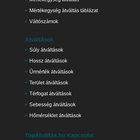
Mértékegység átváltás táblázat
Váltószámok
Átváltások
Súly átváltások
Hossz átváltások
Űrmérték átváltások
Terület átváltások
Térfogat átváltások
Sebesség átváltások
Hőmérséklet átváltások
TopÁtváltás.hu Kapcsolat