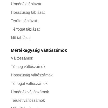
Űrmérték táblázat
Hosszúság táblázat
Terület táblázat
Térfogat táblázat
Idő táblázat
Mértékegység váltószámok
Váltószámok
Tömeg váltószámok
Hosszúság váltószámok
Térfogat váltószámok
Űrmérték váltószámok
Terület váltószámok