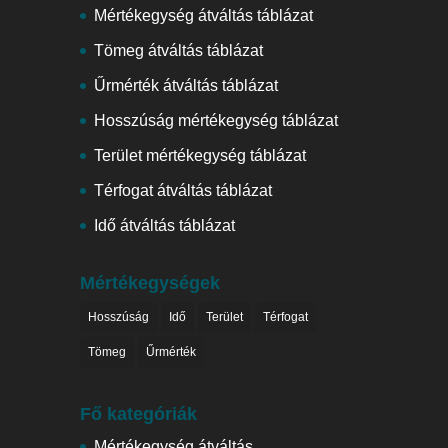
Mértékegység átváltás táblázat
Tömeg átváltás táblázat
Űrmérték átváltás táblázat
Hosszúság mértékegység táblázat
Terület mértékegység táblázat
Térfogat átváltás táblázat
Idő átváltás táblázat
Mértékegységek
Hosszúság
Idő
Terület
Térfogat
Tömeg
Űrmérték
Fő kategóriák
Mértékegység átváltás