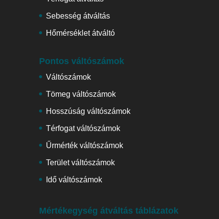
Sebesség átváltás
Hőmérséklet átváltó
Pontos váltószámok
Váltószámok
Tömeg váltószámok
Hosszúság váltószámok
Térfogat váltószámok
Űrmérték váltószámok
Terület váltószámok
Idő váltószámok
Mértékegység átváltás táblázatok