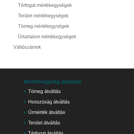
Térfogat mértékegységek
Terület mértékegységek
Tömeg mértékegységek
Űrtartalom mértékegységek
Váltószámok
Mértékegység átváltás
Tömeg átváltás
Hosszúság átváltás
Űrmérték átváltás
Terület átváltás
Térfogat átváltás