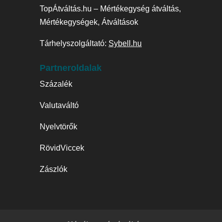
TopÁtváltás.hu – Mértékegység átváltás,
Mértékegységek, Átváltások
Tárhelyszolgáltató:
Sybell.hu
Partneroldalak
Százalék
Valutaváltó
Nyelvtörők
RövidViccek
Zászlók