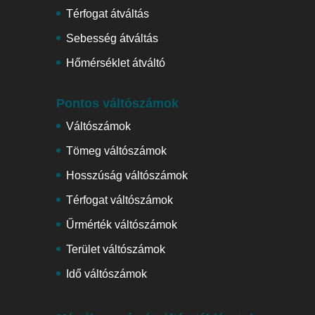
Térfogat átváltás
Sebesség átváltás
Hőmérséklet átváltó
Pontos váltószámok
Váltószámok
Tömeg váltószámok
Hosszúság váltószámok
Térfogat váltószámok
Űrmérték váltószámok
Terület váltószámok
Idő váltószámok