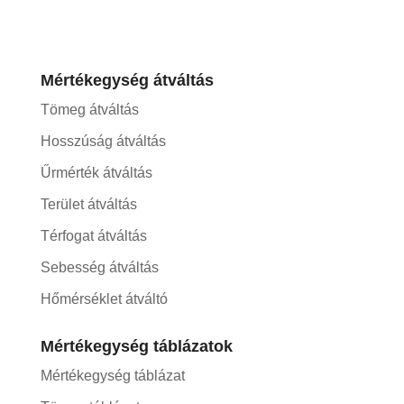
Mértékegység átváltás
Tömeg átváltás
Hosszúság átváltás
Űrmérték átváltás
Terület átváltás
Térfogat átváltás
Sebesség átváltás
Hőmérséklet átváltó
Mértékegység táblázatok
Mértékegység táblázat