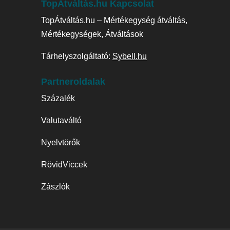
TopÁtváltás.hu Kapcsolat
TopÁtváltás.hu – Mértékegység átváltás,
Mértékegységek, Átváltások
Tárhelyszolgáltató:
Sybell.hu
Partneroldalak
Százalék
Valutaváltó
Nyelvtörők
RövidViccek
Zászlók