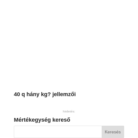
40 q hány kg? jellemzői
hirdetés:
Mértékegység kereső