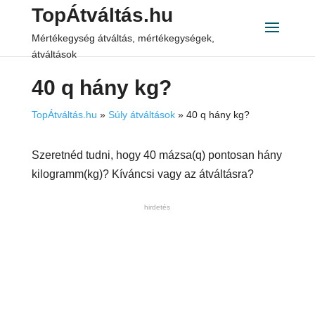
TopÁtváltás.hu
Mértékegység átváltás, mértékegységek,
átváltások
40 q hány kg?
TopÁtváltás.hu
»
Súly átváltások
»
40 q hány kg?
Szeretnéd tudni, hogy 40 mázsa(q) pontosan hány
kilogramm(kg)? Kíváncsi vagy az átváltásra?
hirdetés