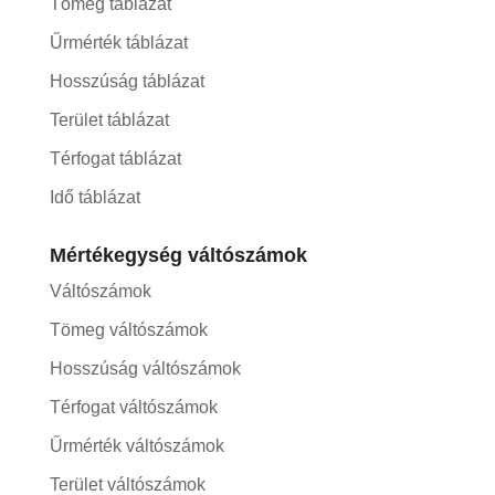
Tömeg táblázat
Űrmérték táblázat
Hosszúság táblázat
Terület táblázat
Térfogat táblázat
Idő táblázat
Mértékegység váltószámok
Váltószámok
Tömeg váltószámok
Hosszúság váltószámok
Térfogat váltószámok
Űrmérték váltószámok
Terület váltószámok