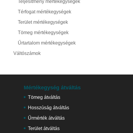
Teljesítmény mértékegységek
Térfogat mértékegységek
Terület mértékegységek
Tömeg mértékegységek
Űrtartalom mértékegységek
Váltószámok
Mértékegység átváltás
Tömeg átváltás
Hosszúság átváltás
Űrmérték átváltás
Terület átváltás