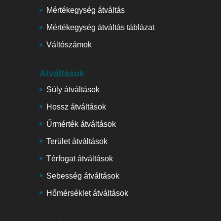
Mértékegység átváltás
Mértékegység átváltás táblázat
Váltószámok
Átváltások
Súly átváltások
Hossz átváltások
Űrmérték átváltások
Terület átváltások
Térfogat átváltások
Sebesség átváltások
Hőmérséklet átváltások