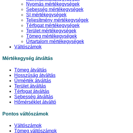
Nyomás mértékegységek
Sebesség mértékegységek
SI mértékegységek
Teljesítmény mértékegységek
Térfogat mértékegységek
Terület mértékegységek
Tömeg mértékegységek
Űrtartalom mértékegységek
Váltószámok
Mértékegység átváltás
Tömeg átváltás
Hosszúság átváltás
Űrmérték átváltás
Terület átváltás
Térfogat átváltás
Sebesség átváltás
Hőmérséklet átváltó
Pontos váltószámok
Váltószámok
Tömeg váltószámok