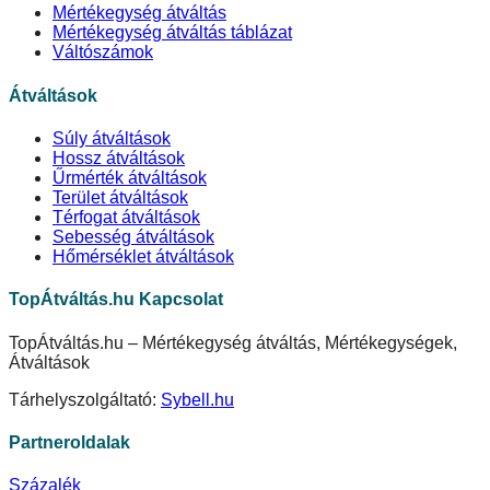
Mértékegység átváltás
Mértékegység átváltás táblázat
Váltószámok
Átváltások
Súly átváltások
Hossz átváltások
Űrmérték átváltások
Terület átváltások
Térfogat átváltások
Sebesség átváltások
Hőmérséklet átváltások
TopÁtváltás.hu Kapcsolat
TopÁtváltás.hu – Mértékegység átváltás, Mértékegységek,
Átváltások
Tárhelyszolgáltató:
Sybell.hu
Partneroldalak
Százalék