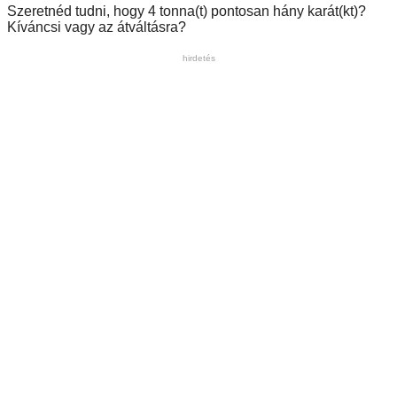
Szeretnéd tudni, hogy 4 tonna(t) pontosan hány karát(kt)?
Kíváncsi vagy az átváltásra?
hirdetés