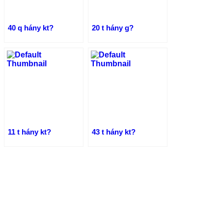
40 q hány kt?
20 t hány g?
11 t hány kt?
43 t hány kt?