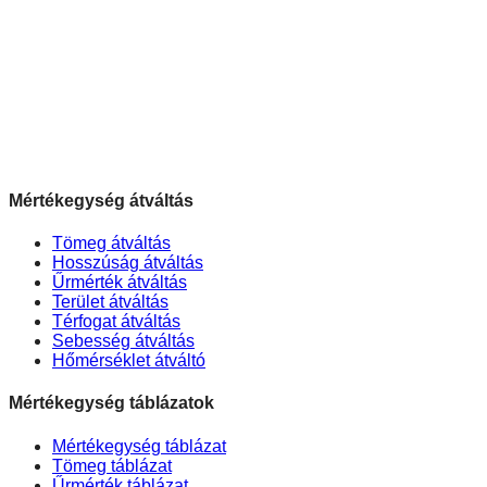
Mértékegység átváltás
Tömeg átváltás
Hosszúság átváltás
Űrmérték átváltás
Terület átváltás
Térfogat átváltás
Sebesség átváltás
Hőmérséklet átváltó
Mértékegység táblázatok
Mértékegység táblázat
Tömeg táblázat
Űrmérték táblázat