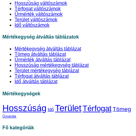
Hosszúság váltószámok
Térfogat váltószámok
Űrmérték váltószámok
Terület váltószámok
Idő váltószámok
Mértékegység átváltás táblázatok
Mértékegység átváltás táblázat
Tömeg átváltás táblázat
Űrmérték átváltás táblázat
Hosszúság mértékegység táblázat
Terület mértékegység táblázat
Térfogat átváltás táblázat
Idő átváltás táblázat
Mértékegységek
Hosszúság
Terület
Térfogat
Tömeg
Idő
Űrmérték
Fő kategóriák