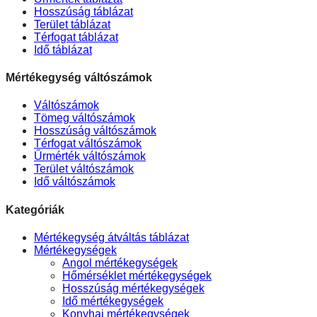
Hosszúság táblázat
Terület táblázat
Térfogat táblázat
Idő táblázat
Mértékegység váltószámok
Váltószámok
Tömeg váltószámok
Hosszúság váltószámok
Térfogat váltószámok
Űrmérték váltószámok
Terület váltószámok
Idő váltószámok
Kategóriák
Mértékegység átváltás táblázat
Mértékegységek
Angol mértékegységek
Hőmérséklet mértékegységek
Hosszúság mértékegységek
Idő mértékegységek
Konyhai mértékegységek