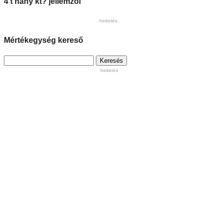
4 t hány kt? jellemzői
hirdetés:
Mértékegység kereső
Keresés:
hirdetés