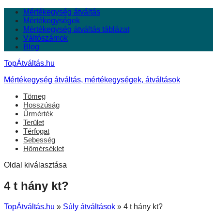
Mértékegység átváltás
Mértékegységek
Mértékegység átváltás táblázat
Váltószámok
Blog
TopÁtváltás.hu
Mértékegység átváltás, mértékegységek, átváltások
Tömeg
Hosszúság
Űrmérték
Terület
Térfogat
Sebesség
Hőmérséklet
Oldal kiválasztása
4 t hány kt?
TopÁtváltás.hu
»
Súly átváltások
»
4 t hány kt?