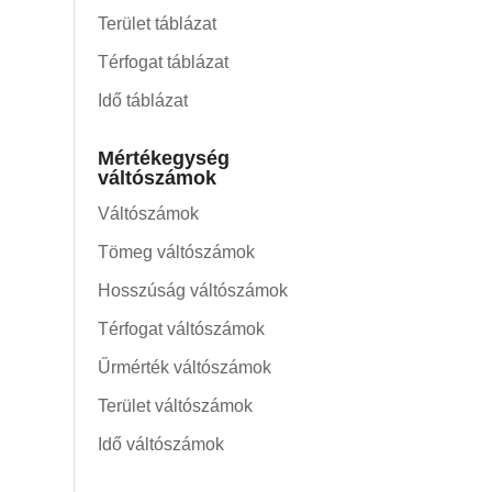
Terület táblázat
Térfogat táblázat
Idő táblázat
Mértékegység
váltószámok
Váltószámok
Tömeg váltószámok
Hosszúság váltószámok
Térfogat váltószámok
Űrmérték váltószámok
Terület váltószámok
Idő váltószámok