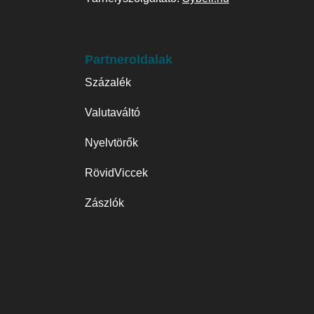
Partneroldalak
Százalék
Valutaváltó
Nyelvtörők
RövidViccek
Zászlók