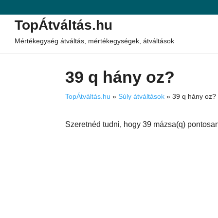
TopÁtváltás.hu
Mértékegység átváltás, mértékegységek, átváltások
39 q hány oz?
TopÁtváltás.hu
»
Súly átváltások
»
39 q hány oz?
Szeretnéd tudni, hogy 39 mázsa(q) pontosan