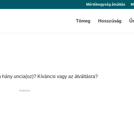
Mértékegység átváltás
M
Tömeg
Hosszúság
Ű
 hány uncia(oz)? Kíváncsi vagy az átváltásra?
hirdetés