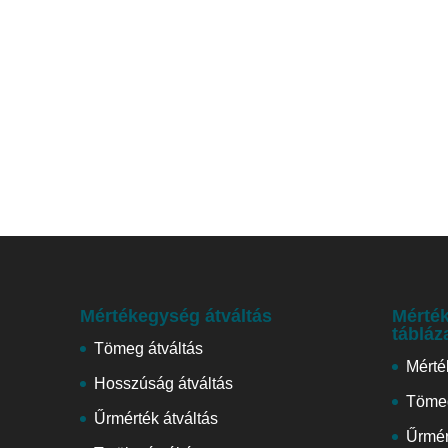
Mértékegység átváltás
Mérték
tábláz
Tömeg átváltás
Mérté
Hosszúság átváltás
Tömeg
Űrmérték átváltás
Űrmér