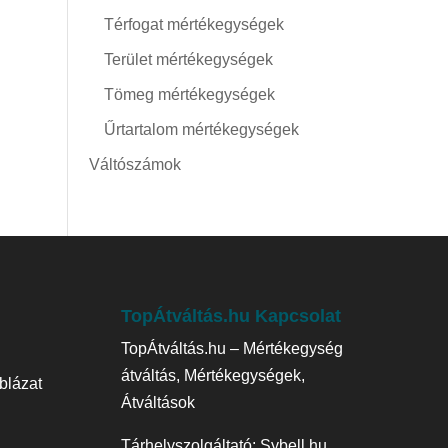
Térfogat mértékegységek
Terület mértékegységek
Tömeg mértékegységek
Űrtartalom mértékegységek
Váltószámok
TopÁtváltás.hu Kapcsolat
TopÁtváltás.hu – Mértékegység
átváltás, Mértékegységek,
blázat
Átváltások
Tárhelyszolgáltató:
Sybell.hu