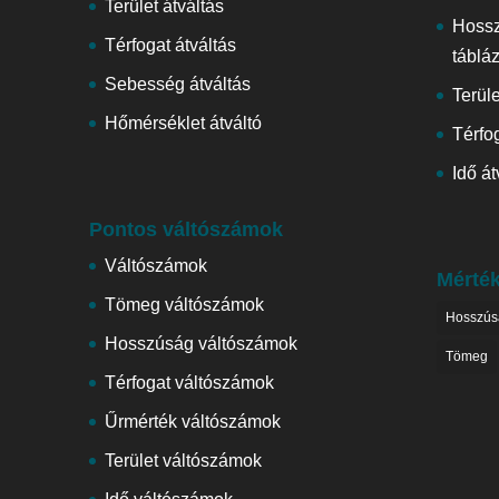
Terület átváltás
Hoss
Térfogat átváltás
táblá
Sebesség átváltás
Terül
Hőmérséklet átváltó
Térfog
Idő át
Pontos váltószámok
Váltószámok
Mérté
Tömeg váltószámok
Hosszús
Hosszúság váltószámok
Tömeg
Térfogat váltószámok
Űrmérték váltószámok
Terület váltószámok