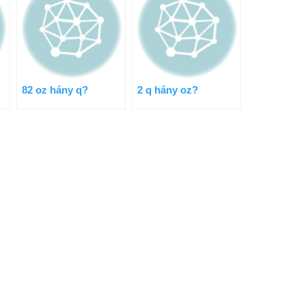
82 oz hány q?
2 q hány oz?