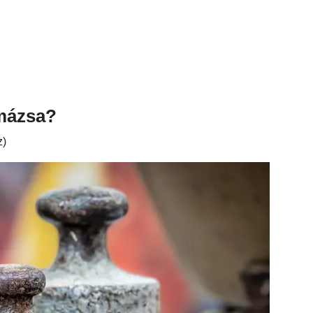
mázsa?
z)