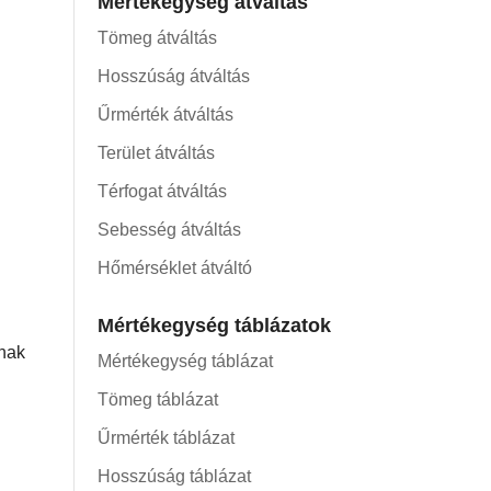
Mértékegység átváltás
Tömeg átváltás
Hosszúság átváltás
Űrmérték átváltás
Terület átváltás
Térfogat átváltás
Sebesség átváltás
Hőmérséklet átváltó
Mértékegység táblázatok
nnak
Mértékegység táblázat
Tömeg táblázat
Űrmérték táblázat
Hosszúság táblázat