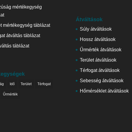
zúság mértékegység
zat
Átváltások
et mértékegység táblázat
Súly átváltások
at átváltás táblázat
Hossz átváltások
váltás táblázat
Űrmérték átváltások
Terület átváltások
Térfogat átváltások
kegységek
Sebesség átváltások
ág
Idő
Terület
Térfogat
Hőmérséklet átváltások
Űrmérték