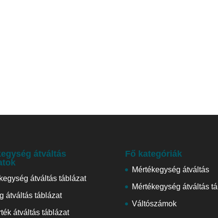
egység átváltás
Fő kategóriák
atok
Mértékegység átváltás
kegység átváltás táblázat
Mértékegység átváltás tá
 átváltás táblázat
Váltószámok
ték átváltás táblázat