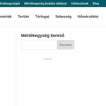
értékegységek
Mértékegység átváltás táblázat
Váltószámok
Blog
rmérték
Terület
Térfogat
Sebesség
Hőmérséklet
Mértékegység kereső
hirdetés