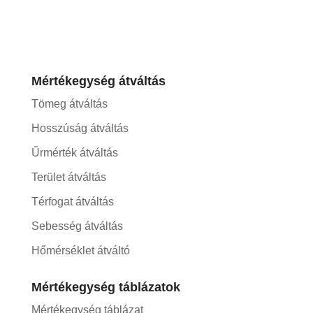
Mértékegység átváltás
Tömeg átváltás
Hosszúság átváltás
Űrmérték átváltás
Terület átváltás
Térfogat átváltás
Sebesség átváltás
Hőmérséklet átváltó
Mértékegység táblázatok
Mértékegység táblázat