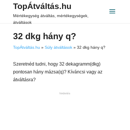
TopÁtváltás.hu
Mértékegység átváltás, mértékegységek,
átváltások
32 dkg hány q?
TopÁtváltás.hu
»
Súly átváltások
»
32 dkg hány q?
Szeretnéd tudni, hogy 32 dekagramm(dkg)
pontosan hány mázsa(q)? Kíváncsi vagy az
átváltásra?
hirdetés