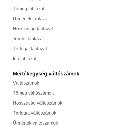
Tömeg táblázat
Űrmérték táblázat
Hosszúság táblázat
Terület táblázat
Térfogat táblázat
Idő táblázat
Mértékegység váltószámok
Váltószámok
Tömeg váltószámok
Hosszúság váltószámok
Térfogat váltószámok
Űrmérték váltószámok