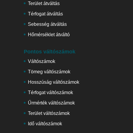
Terület átváltás
Térfogat átváltás
Sebesség átváltás
Hőmérséklet átváltó
Pontos váltószámok
Váltószámok
Tömeg váltószámok
Hosszúság váltószámok
Térfogat váltószámok
Űrmérték váltószámok
Terület váltószámok
Idő váltószámok