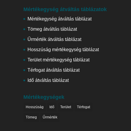
Mértékegység átváltás táblázatok
Mértékegység átváltás táblázat
Tömeg átváltás táblázat
Űrmérték átváltás táblázat
Hosszúság mértékegység táblázat
Terület mértékegység táblázat
Térfogat átváltás táblázat
Idő átváltás táblázat
Mértékegységek
Hosszúság
Idő
Terület
Térfogat
Tömeg
Űrmérték