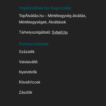
TopÁtváltás.hu Kapcsolat
TopÁtváltás.hu – Mértékegység átváltás,
Mértékegységek, Átváltások
Tárhelyszolgáltató:
Sybell.hu
Partneroldalak
Százalék
Valutaváltó
Nyelvtörők
RövidViccek
Zászlók