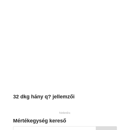
32 dkg hány q? jellemzői
hirdetés:
Mértékegység kereső