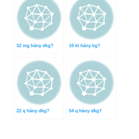
32 mg hány dkg?
16 kt hány kg?
22 q hány dkg?
54 q hány dkg?