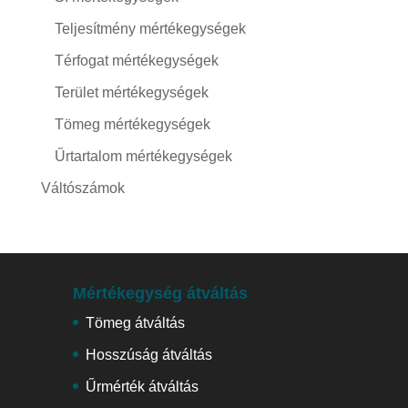
Teljesítmény mértékegységek
Térfogat mértékegységek
Terület mértékegységek
Tömeg mértékegységek
Űrtartalom mértékegységek
Váltószámok
Mértékegység átváltás
Tömeg átváltás
Hosszúság átváltás
Űrmérték átváltás