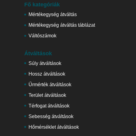
Fő kategóriák
Mértékegység átváltás
Mértékegység átváltás táblázat
Váltószámok
Átváltások
Súly átváltások
Hossz átváltások
Űrmérték átváltások
Terület átváltások
Térfogat átváltások
Sebesség átváltások
Hőmérséklet átváltások