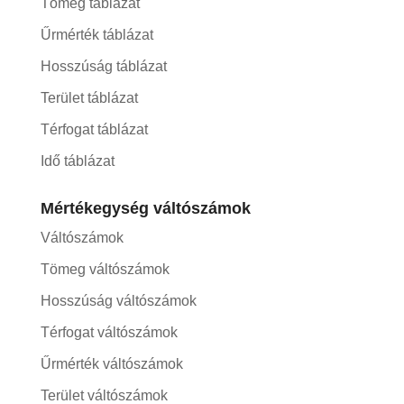
Tömeg táblázat
Űrmérték táblázat
Hosszúság táblázat
Terület táblázat
Térfogat táblázat
Idő táblázat
Mértékegység váltószámok
Váltószámok
Tömeg váltószámok
Hosszúság váltószámok
Térfogat váltószámok
Űrmérték váltószámok
Terület váltószámok