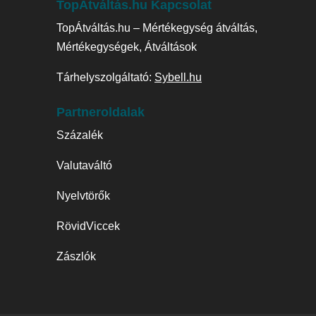
TopÁtváltás.hu Kapcsolat
TopÁtváltás.hu – Mértékegység átváltás,
Mértékegységek, Átváltások
Tárhelyszolgáltató:
Sybell.hu
Partneroldalak
Százalék
Valutaváltó
Nyelvtörők
RövidViccek
Zászlók