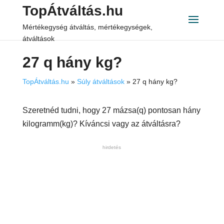
TopÁtváltás.hu
Mértékegység átváltás, mértékegységek,
átváltások
27 q hány kg?
TopÁtváltás.hu
»
Súly átváltások
»
27 q hány kg?
Szeretnéd tudni, hogy 27 mázsa(q) pontosan hány
kilogramm(kg)? Kíváncsi vagy az átváltásra?
hirdetés