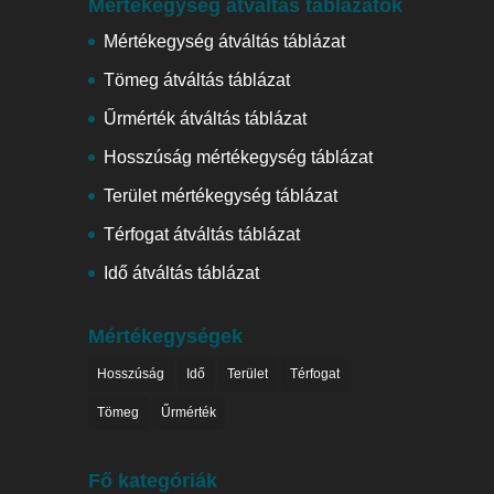
Mértékegység átváltás táblázatok
Mértékegység átváltás táblázat
Tömeg átváltás táblázat
Űrmérték átváltás táblázat
Hosszúság mértékegység táblázat
Terület mértékegység táblázat
Térfogat átváltás táblázat
Idő átváltás táblázat
Mértékegységek
Hosszúság
Idő
Terület
Térfogat
Tömeg
Űrmérték
Fő kategóriák