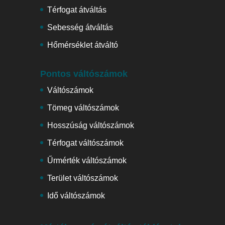
Térfogat átváltás
Sebesség átváltás
Hőmérséklet átváltó
Pontos váltószámok
Váltószámok
Tömeg váltószámok
Hosszúság váltószámok
Térfogat váltószámok
Űrmérték váltószámok
Terület váltószámok
Idő váltószámok