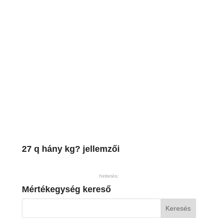
27 q hány kg? jellemzői
hirdetés:
Mértékegység kereső