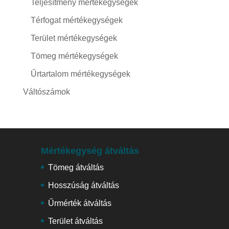
Teljesítmény mértékegységek
Térfogat mértékegységek
Terület mértékegységek
Tömeg mértékegységek
Űrtartalom mértékegységek
Váltószámok
Mértékegység átváltás
Tömeg átváltás
Hosszúság átváltás
Űrmérték átváltás
Terület átváltás