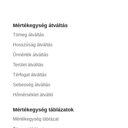
Mértékegység átváltás
Tömeg átváltás
Hosszúság átváltás
Űrmérték átváltás
Terület átváltás
Térfogat átváltás
Sebesség átváltás
Hőmérséklet átváltó
Mértékegység táblázatok
Mértékegység táblázat