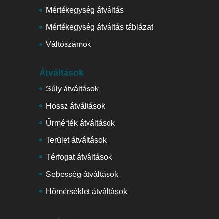
Mértékegység átváltás
Mértékegység átváltás táblázat
Váltószámok
Átváltások
Súly átváltások
Hossz átváltások
Űrmérték átváltások
Terület átváltások
Térfogat átváltások
Sebesség átváltások
Hőmérséklet átváltások