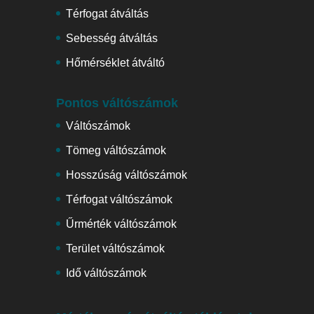
Térfogat átváltás
Sebesség átváltás
Hőmérséklet átváltó
Pontos váltószámok
Váltószámok
Tömeg váltószámok
Hosszúság váltószámok
Térfogat váltószámok
Űrmérték váltószámok
Terület váltószámok
Idő váltószámok