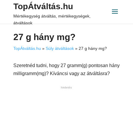
TopÁtváltás.hu
Mértékegység átváltás, mértékegységek,
átváltások
27 g hány mg?
TopÁtváltás.hu
»
Súly átváltások
»
27 g hány mg?
Szeretnéd tudni, hogy 27 gramm(g) pontosan hány
milligramm(mg)? Kíváncsi vagy az átváltásra?
hirdetés