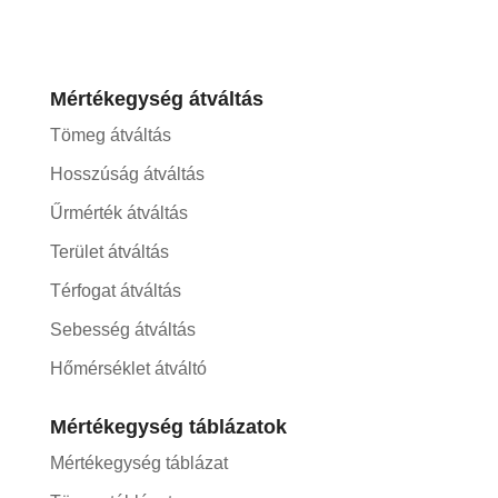
Mértékegység átváltás
Tömeg átváltás
Hosszúság átváltás
Űrmérték átváltás
Terület átváltás
Térfogat átváltás
Sebesség átváltás
Hőmérséklet átváltó
Mértékegység táblázatok
Mértékegység táblázat