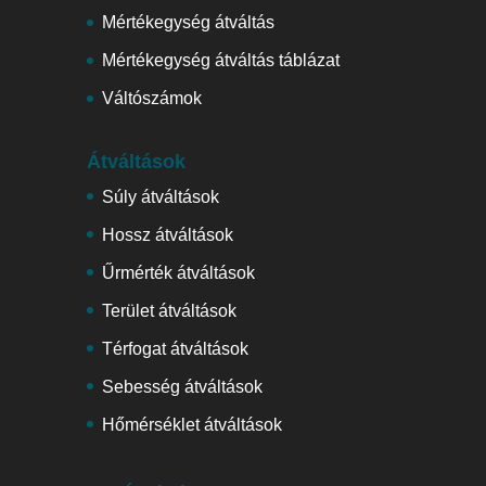
Mértékegység átváltás
Mértékegység átváltás táblázat
Váltószámok
Átváltások
Súly átváltások
Hossz átváltások
Űrmérték átváltások
Terület átváltások
Térfogat átváltások
Sebesség átváltások
Hőmérséklet átváltások