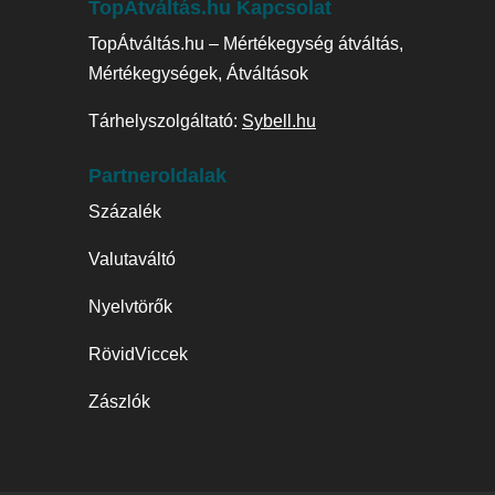
TopÁtváltás.hu Kapcsolat
TopÁtváltás.hu – Mértékegység átváltás,
Mértékegységek, Átváltások
Tárhelyszolgáltató:
Sybell.hu
Partneroldalak
Százalék
Valutaváltó
Nyelvtörők
RövidViccek
Zászlók