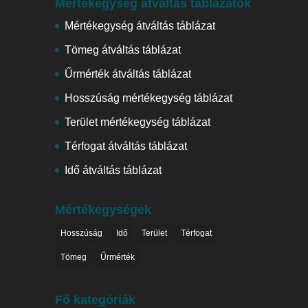
Mértékegység átváltás táblázatok
Mértékegység átváltás táblázat
Tömeg átváltás táblázat
Űrmérték átváltás táblázat
Hosszúság mértékegység táblázat
Terület mértékegység táblázat
Térfogat átváltás táblázat
Idő átváltás táblázat
Mértékegységek
Hosszúság
Idő
Terület
Térfogat
Tömeg
Űrmérték
Fő kategóriák