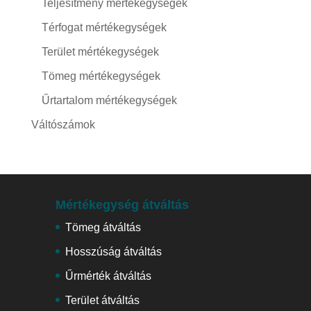
Teljesítmény mértékegységek
Térfogat mértékegységek
Terület mértékegységek
Tömeg mértékegységek
Űrtartalom mértékegységek
Váltószámok
Mértékegység átváltás
Tömeg átváltás
Hosszúság átváltás
Űrmérték átváltás
Terület átváltás