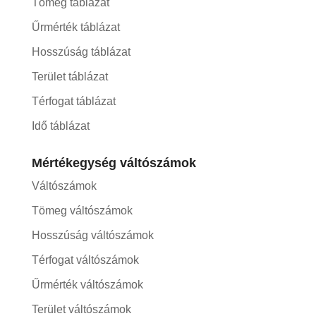
Tömeg táblázat
Űrmérték táblázat
Hosszúság táblázat
Terület táblázat
Térfogat táblázat
Idő táblázat
Mértékegység váltószámok
Váltószámok
Tömeg váltószámok
Hosszúság váltószámok
Térfogat váltószámok
Űrmérték váltószámok
Terület váltószámok