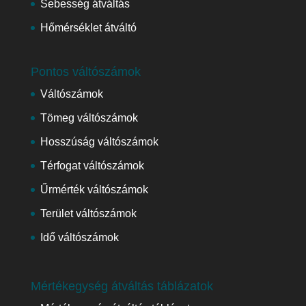
Sebesség átváltás
Hőmérséklet átváltó
Pontos váltószámok
Váltószámok
Tömeg váltószámok
Hosszúság váltószámok
Térfogat váltószámok
Űrmérték váltószámok
Terület váltószámok
Idő váltószámok
Mértékegység átváltás táblázatok