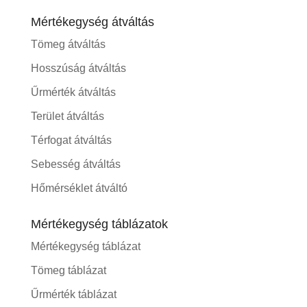
Mértékegység átváltás
Tömeg átváltás
Hosszúság átváltás
Űrmérték átváltás
Terület átváltás
Térfogat átváltás
Sebesség átváltás
Hőmérséklet átváltó
Mértékegység táblázatok
Mértékegység táblázat
Tömeg táblázat
Űrmérték táblázat