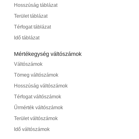
Hosszúság táblázat
Terület táblázat
Térfogat táblázat
Idő táblázat
Mértékegység váltószámok
Váltószámok
Tömeg váltószámok
Hosszúság váltószámok
Térfogat váltószámok
Űrmérték váltószámok
Terület váltószámok
Idő váltószámok