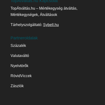
TopÁtváltás.hu Kapcsolat
TopÁtváltás.hu – Mértékegység átváltás,
Mértékegységek, Átváltások
Tárhelyszolgáltató:
Sybell.hu
Partneroldalak
Százalék
Valutaváltó
Nyelvtörők
RövidViccek
Zászlók