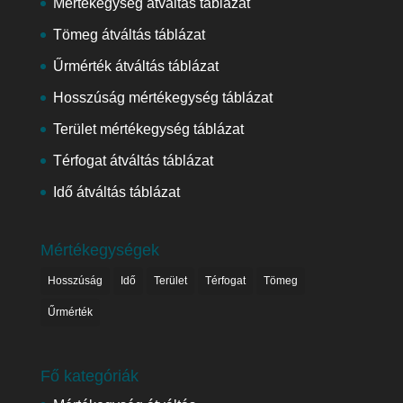
Mértékegység átváltás táblázat
Tömeg átváltás táblázat
Űrmérték átváltás táblázat
Hosszúság mértékegység táblázat
Terület mértékegység táblázat
Térfogat átváltás táblázat
Idő átváltás táblázat
Mértékegységek
Hosszúság
Idő
Terület
Térfogat
Tömeg
Űrmérték
Fő kategóriák