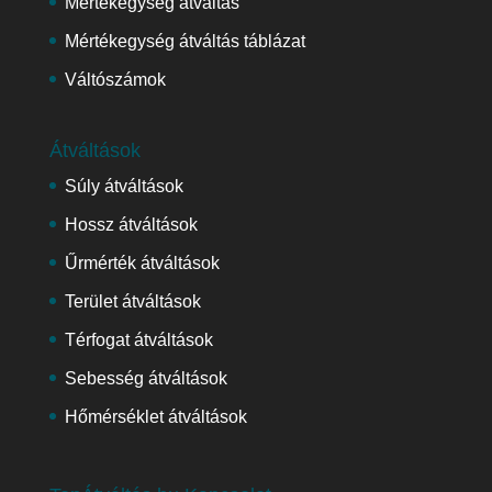
Mértékegység átváltás
Mértékegység átváltás táblázat
Váltószámok
Átváltások
Súly átváltások
Hossz átváltások
Űrmérték átváltások
Terület átváltások
Térfogat átváltások
Sebesség átváltások
Hőmérséklet átváltások