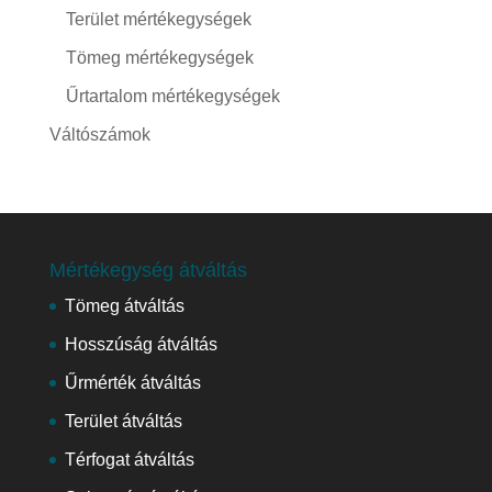
Terület mértékegységek
Tömeg mértékegységek
Űrtartalom mértékegységek
Váltószámok
Mértékegység átváltás
Tömeg átváltás
Hosszúság átváltás
Űrmérték átváltás
Terület átváltás
Térfogat átváltás