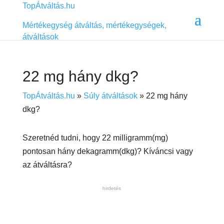
TopÁtváltás.hu
Mértékegység átváltás, mértékegységek,
átváltások
22 mg hány dkg?
TopÁtváltás.hu
»
Súly átváltások
»
22 mg hány
dkg?
Szeretnéd tudni, hogy 22 milligramm(mg)
pontosan hány dekagramm(dkg)? Kíváncsi vagy
az átváltásra?
hirdetés