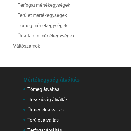
Térfogat mértékegységek
Terület mértékegységek
Tömeg mértékegységek
Űrtartalom mértékegységek
Váltószámok
Mértékegység átváltás
Tömeg átváltás
Hosszúság átváltás
Űrmérték átváltás
Terület átváltás
Térfogat átváltás