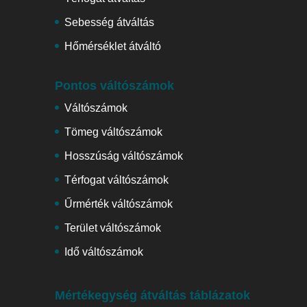
Sebesség átváltás
Hőmérséklet átváltó
Pontos váltószámok
Váltószámok
Tömeg váltószámok
Hosszúság váltószámok
Térfogat váltószámok
Űrmérték váltószámok
Terület váltószámok
Idő váltószámok
Mértékegység átváltás táblázatok