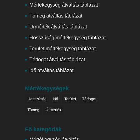
Mértékegység átváltás táblázat
Tömeg átváltás táblázat
Űrmérték átváltás táblázat
Hosszúság mértékegység táblázat
Terület mértékegység táblázat
Térfogat átváltás táblázat
Idő átváltás táblázat
Mértékegységek
Hosszúság
Idő
Terület
Térfogat
Tömeg
Űrmérték
Fő kategóriák
Mértékegység átváltás