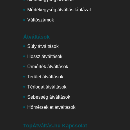
Mértékegység átváltás táblázat
Váltószámok
Átváltások
Súly átváltások
Hossz átváltások
Űrmérték átváltások
Terület átváltások
Térfogat átváltások
Sebesség átváltások
Hőmérséklet átváltások
TopÁtváltás.hu Kapcsolat