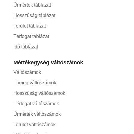
Űrmérték táblázat
Hosszúság táblázat
Terület táblázat
Térfogat táblázat
Idő táblázat
Mértékegység váltószámok
Váltószámok
Tömeg váltószámok
Hosszúság váltószámok
Térfogat váltószámok
Űrmérték váltószámok
Terület váltószámok