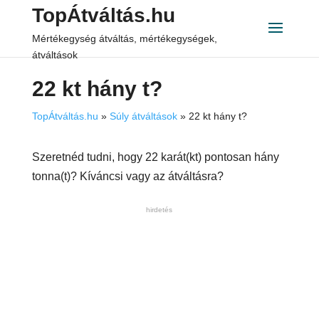
TopÁtváltás.hu
Mértékegység átváltás, mértékegységek,
átváltások
22 kt hány t?
TopÁtváltás.hu
»
Súly átváltások
»
22 kt hány t?
Szeretnéd tudni, hogy 22 karát(kt) pontosan hány
tonna(t)? Kíváncsi vagy az átváltásra?
hirdetés