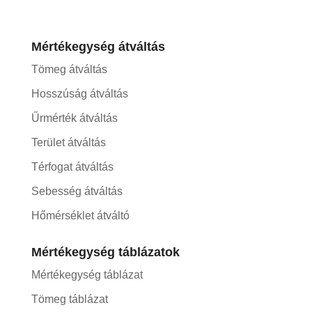
Mértékegység átváltás
Tömeg átváltás
Hosszúság átváltás
Űrmérték átváltás
Terület átváltás
Térfogat átváltás
Sebesség átváltás
Hőmérséklet átváltó
Mértékegység táblázatok
Mértékegység táblázat
Tömeg táblázat