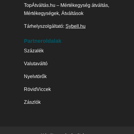
TopÁtváltás.hu – Mértékegység átváltás,
Mértékegységek, Átváltások
Tárhelyszolgáltató:
Sybell.hu
Partneroldalak
Százalék
Valutaváltó
Nyelvtörők
RövidViccek
Zászlók