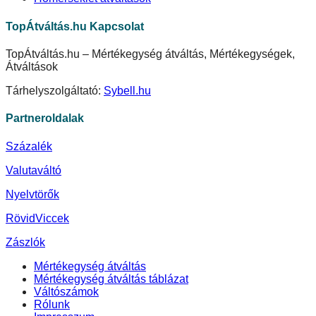
TopÁtváltás.hu Kapcsolat
TopÁtváltás.hu – Mértékegység átváltás, Mértékegységek,
Átváltások
Tárhelyszolgáltató:
Sybell.hu
Partneroldalak
Százalék
Valutaváltó
Nyelvtörők
RövidViccek
Zászlók
Mértékegység átváltás
Mértékegység átváltás táblázat
Váltószámok
Rólunk