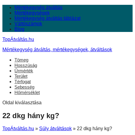
Mértékegység átváltás
Mértékegységek
Mértékegység átváltás táblázat
Váltószámok
Blog
TopÁtváltás.hu
Mértékegység átváltás, mértékegységek, átváltások
Tömeg
Hosszúság
Űrmérték
Terület
Térfogat
Sebesség
Hőmérséklet
Oldal kiválasztása
22 dkg hány kg?
TopÁtváltás.hu
»
Súly átváltások
»
22 dkg hány kg?