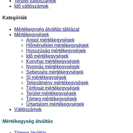
Terület váltószámok
Idő váltószámok
Kategóriák
Mértékegység átváltás táblázat
Mértékegységek
Angol mértékegységek
Hőmérséklet mértékegységek
Hosszúság mértékegységek
Idő mértékegységek
Konyhai mértékegységek
Nyomás mértékegységek
Sebesség mértékegységek
SI mértékegységek
Teljesítmény mértékegységek
Térfogat mértékegységek
Terület mértékegységek
Tömeg mértékegységek
Űrtartalom mértékegységek
Váltószámok
Mértékegység átváltás
Tömeg átváltás