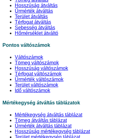
Hosszúság átváltás
Űrmérték átváltás
Terület átváltás
Térfogat átváltás
Sebesség átváltás
Hőmérséklet átváltó
Pontos váltószámok
Váltószámok
Tömeg váltószámok
Hosszúság váltószámok
Térfogat váltószámok
Űrmérték váltószámok
Terület váltószámok
Idő váltószámok
Mértékegység átváltás táblázatok
Mértékegység átváltás táblázat
Tömeg átváltás táblázat
Űrmérték átváltás táblázat
Hosszúság mértékegység táblázat
Terület mértékegység táblázat