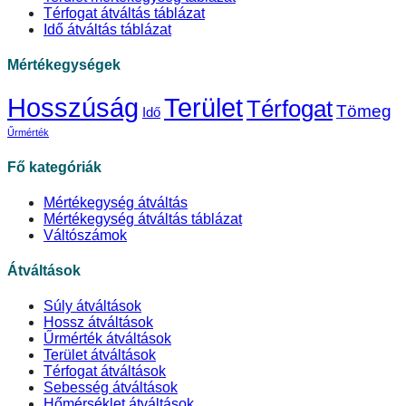
Térfogat átváltás táblázat
Idő átváltás táblázat
Mértékegységek
Hosszúság
Terület
Térfogat
Tömeg
Idő
Űrmérték
Fő kategóriák
Mértékegység átváltás
Mértékegység átváltás táblázat
Váltószámok
Átváltások
Súly átváltások
Hossz átváltások
Űrmérték átváltások
Terület átváltások
Térfogat átváltások
Sebesség átváltások
Hőmérséklet átváltások