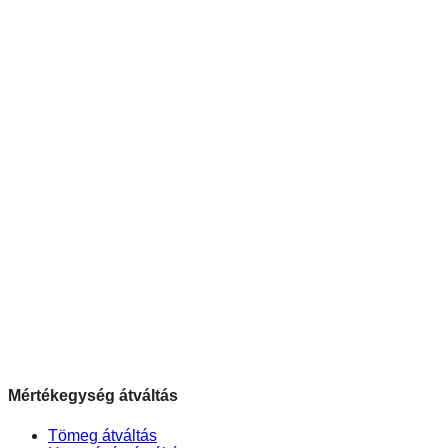
Mértékegység átváltás
Tömeg átváltás