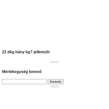
22 dkg hány kg? jellemzői
hirdetés:
Mértékegység kereső
Keresés:
hirdetés