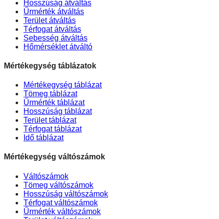
Hosszúság átváltás
Űrmérték átváltás
Terület átváltás
Térfogat átváltás
Sebesség átváltás
Hőmérséklet átváltó
Mértékegység táblázatok
Mértékegység táblázat
Tömeg táblázat
Űrmérték táblázat
Hosszúság táblázat
Terület táblázat
Térfogat táblázat
Idő táblázat
Mértékegység váltószámok
Váltószámok
Tömeg váltószámok
Hosszúság váltószámok
Térfogat váltószámok
Űrmérték váltószámok