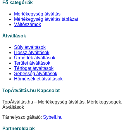
Fő kategóriák
Mértékegység átváltás
Mértékegység átváltás táblázat
Váltószámok
Átváltások
Súly átváltások
Hossz átváltások
Űrmérték átváltások
Terület átváltások
Térfogat átváltások
Sebesség átváltások
Hőmérséklet átváltások
TopÁtváltás.hu Kapcsolat
TopÁtváltás.hu – Mértékegység átváltás, Mértékegységek,
Átváltások
Tárhelyszolgáltató:
Sybell.hu
Partneroldalak