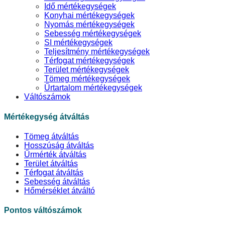
Idő mértékegységek
Konyhai mértékegységek
Nyomás mértékegységek
Sebesség mértékegységek
SI mértékegységek
Teljesítmény mértékegységek
Térfogat mértékegységek
Terület mértékegységek
Tömeg mértékegységek
Űrtartalom mértékegységek
Váltószámok
Mértékegység átváltás
Tömeg átváltás
Hosszúság átváltás
Űrmérték átváltás
Terület átváltás
Térfogat átváltás
Sebesség átváltás
Hőmérséklet átváltó
Pontos váltószámok