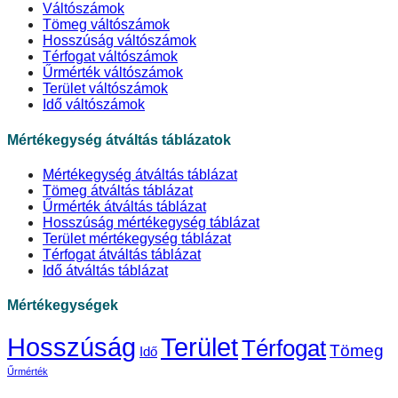
Váltószámok
Tömeg váltószámok
Hosszúság váltószámok
Térfogat váltószámok
Űrmérték váltószámok
Terület váltószámok
Idő váltószámok
Mértékegység átváltás táblázatok
Mértékegység átváltás táblázat
Tömeg átváltás táblázat
Űrmérték átváltás táblázat
Hosszúság mértékegység táblázat
Terület mértékegység táblázat
Térfogat átváltás táblázat
Idő átváltás táblázat
Mértékegységek
Hosszúság
Terület
Térfogat
Tömeg
Idő
Űrmérték