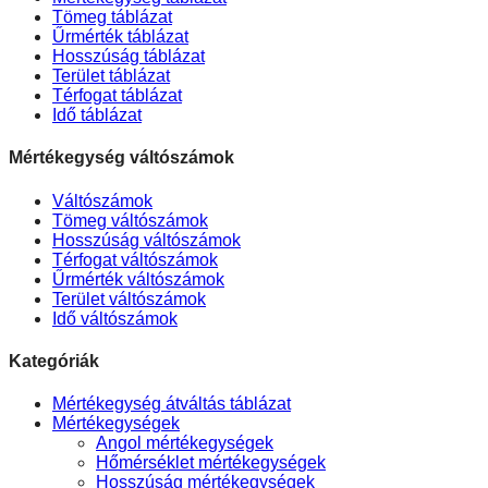
Tömeg táblázat
Űrmérték táblázat
Hosszúság táblázat
Terület táblázat
Térfogat táblázat
Idő táblázat
Mértékegység váltószámok
Váltószámok
Tömeg váltószámok
Hosszúság váltószámok
Térfogat váltószámok
Űrmérték váltószámok
Terület váltószámok
Idő váltószámok
Kategóriák
Mértékegység átváltás táblázat
Mértékegységek
Angol mértékegységek
Hőmérséklet mértékegységek
Hosszúság mértékegységek