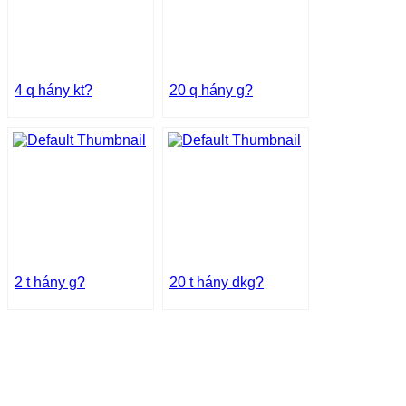
4 q hány kt?
20 q hány g?
2 t hány g?
20 t hány dkg?