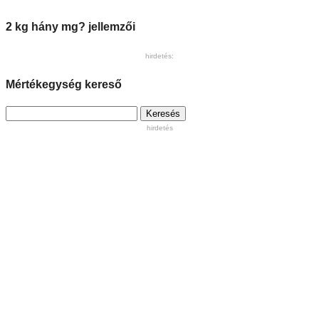
2 kg hány mg? jellemzői
hirdetés:
Mértékegység kereső
Keresés:
hirdetés