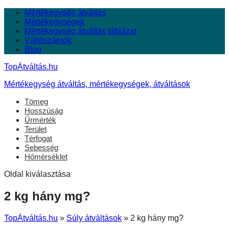
Mértékegység átváltás
Mértékegységek
Mértékegység átváltás táblázat
Váltószámok
Blog
TopÁtváltás.hu
Mértékegység átváltás, mértékegységek, átváltások
Tömeg
Hosszúság
Űrmérték
Terület
Térfogat
Sebesség
Hőmérséklet
Oldal kiválasztása
2 kg hány mg?
TopÁtváltás.hu
»
Súly átváltások
»
2 kg hány mg?