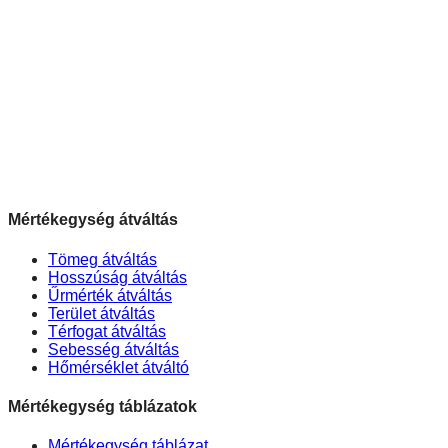
Mértékegység átváltás
Tömeg átváltás
Hosszúság átváltás
Űrmérték átváltás
Terület átváltás
Térfogat átváltás
Sebesség átváltás
Hőmérséklet átváltó
Mértékegység táblázatok
Mértékegység táblázat