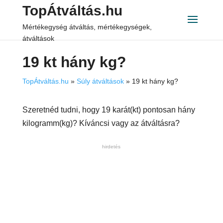
TopÁtváltás.hu
Mértékegység átváltás, mértékegységek,
átváltások
19 kt hány kg?
TopÁtváltás.hu
»
Súly átváltások
»
19 kt hány kg?
Szeretnéd tudni, hogy 19 karát(kt) pontosan hány
kilogramm(kg)? Kíváncsi vagy az átváltásra?
hirdetés