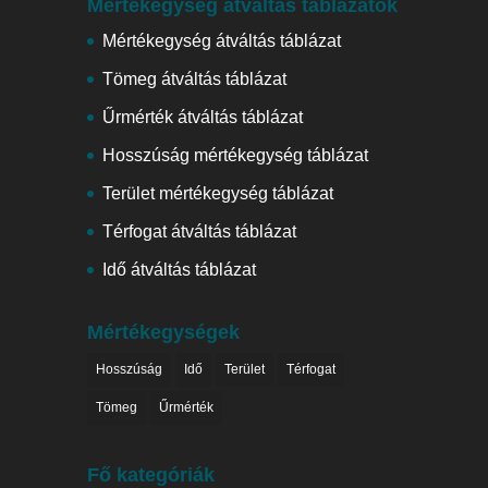
Mértékegység átváltás táblázatok
Mértékegység átváltás táblázat
Tömeg átváltás táblázat
Űrmérték átváltás táblázat
Hosszúság mértékegység táblázat
Terület mértékegység táblázat
Térfogat átváltás táblázat
Idő átváltás táblázat
Mértékegységek
Hosszúság
Idő
Terület
Térfogat
Tömeg
Űrmérték
Fő kategóriák