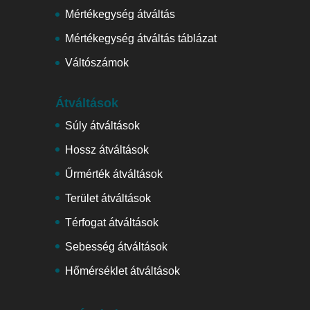
Mértékegység átváltás
Mértékegység átváltás táblázat
Váltószámok
Átváltások
Súly átváltások
Hossz átváltások
Űrmérték átváltások
Terület átváltások
Térfogat átváltások
Sebesség átváltások
Hőmérséklet átváltások