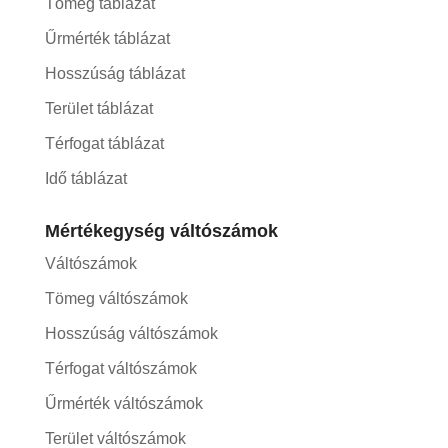
Tömeg táblázat
Űrmérték táblázat
Hosszúság táblázat
Terület táblázat
Térfogat táblázat
Idő táblázat
Mértékegység váltószámok
Váltószámok
Tömeg váltószámok
Hosszúság váltószámok
Térfogat váltószámok
Űrmérték váltószámok
Terület váltószámok