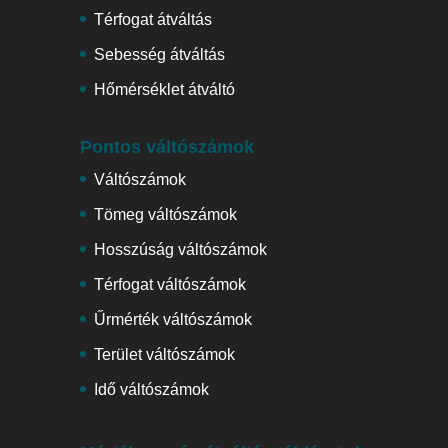
Térfogat átváltás
Sebesség átváltás
Hőmérséklet átváltó
Pontos váltószámok
Váltószámok
Tömeg váltószámok
Hosszúság váltószámok
Térfogat váltószámok
Űrmérték váltószámok
Terület váltószámok
Idő váltószámok