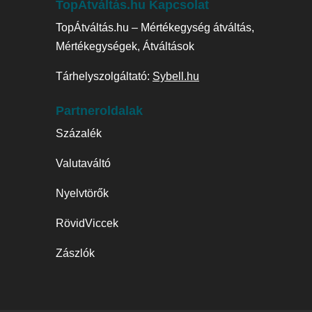
TopÁtváltás.hu Kapcsolat
TopÁtváltás.hu – Mértékegység átváltás,
Mértékegységek, Átváltások
Tárhelyszolgáltató:
Sybell.hu
Partneroldalak
Százalék
Valutaváltó
Nyelvtörők
RövidViccek
Zászlók