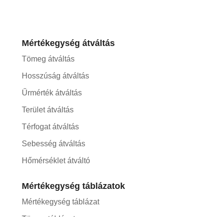
Mértékegység átváltás
Tömeg átváltás
Hosszúság átváltás
Űrmérték átváltás
Terület átváltás
Térfogat átváltás
Sebesség átváltás
Hőmérséklet átváltó
Mértékegység táblázatok
Mértékegység táblázat