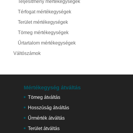
Teljesítmény mértékegységek
Térfogat mértékegységek
Terület mértékegységek
Tömeg mértékegységek
Űrtartalom mértékegységek
Váltószámok
Mértékegység átváltás
Tömeg átváltás
Hosszúság átváltás
Űrmérték átváltás
Terület átváltás