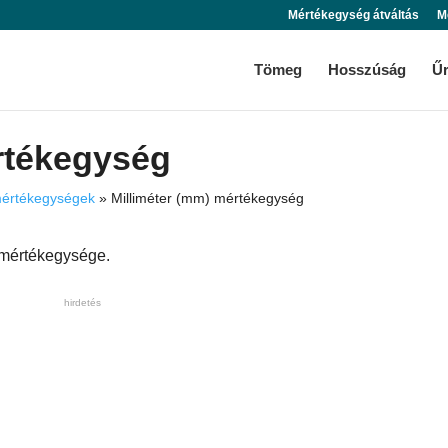
Mértékegység átváltás
M
Tömeg
Hosszúság
Ű
rtékegység
értékegységek
»
Milliméter (mm) mértékegység
 mértékegysége.
hirdetés