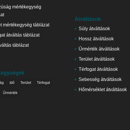
zúság mértékegység
zat
Átváltások
et mértékegység táblázat
Súly átváltások
at átváltás táblázat
Hossz átváltások
váltás táblázat
Űrmérték átváltások
Terület átváltások
Térfogat átváltások
kegységek
Sebesség átváltások
ág
Idő
Terület
Térfogat
Hőmérséklet átváltások
Űrmérték