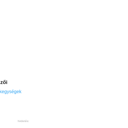
zői
ékegységek
hirdetés: