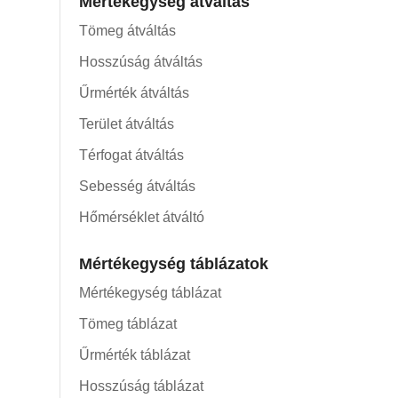
Mértékegység átváltás
Tömeg átváltás
Hosszúság átváltás
Űrmérték átváltás
Terület átváltás
Térfogat átváltás
Sebesség átváltás
Hőmérséklet átváltó
Mértékegység táblázatok
Mértékegység táblázat
Tömeg táblázat
Űrmérték táblázat
Hosszúság táblázat