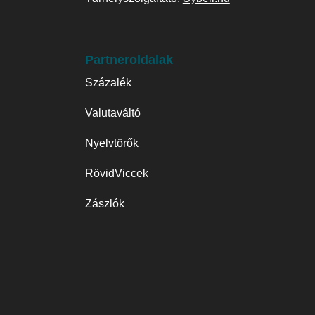
Partneroldalak
Százalék
Valutaváltó
Nyelvtörők
RövidViccek
Zászlók