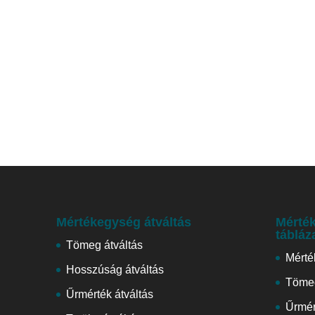
Mértékegység átváltás
Mérték
tábláz
Tömeg átváltás
Mérté
Hosszúság átváltás
Tömeg
Űrmérték átváltás
Űrmér