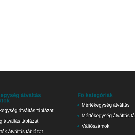
egység átváltás
Fő kategóriák
atok
Mértékegység átváltás
kegység átváltás táblázat
Mértékegység átváltás tá
 átváltás táblázat
Váltószámok
ték átváltás táblázat