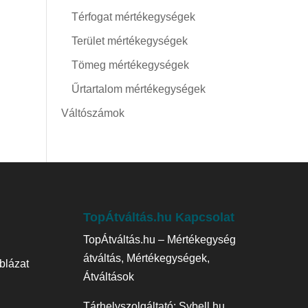
Térfogat mértékegységek
Terület mértékegységek
Tömeg mértékegységek
Űrtartalom mértékegységek
Váltószámok
TopÁtváltás.hu Kapcsolat
TopÁtváltás.hu – Mértékegység
átváltás, Mértékegységek,
blázat
Átváltások
Tárhelyszolgáltató:
Sybell.hu