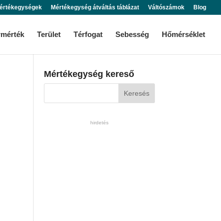
értékegységek
Mértékegység átváltás táblázat
Váltószámok
Blog
rmérték
Terület
Térfogat
Sebesség
Hőmérséklet
Mértékegység kereső
hirdetés