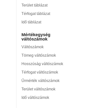
Terület táblázat
Térfogat táblázat
Idő táblázat
Mértékegység
váltószámok
Váltószámok
Tömeg váltószámok
Hosszúság váltószámok
Térfogat váltószámok
Űrmérték váltószámok
Terület váltószámok
Idő váltószámok