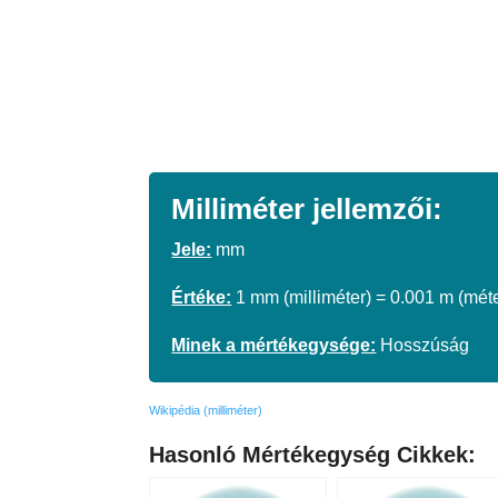
Milliméter jellemzői:
Jele:
mm
Értéke:
1 mm (milliméter) = 0.001 m (méte
Minek a mértékegysége:
Hosszúság
Wikipédia (milliméter)
Hasonló Mértékegység Cikkek: