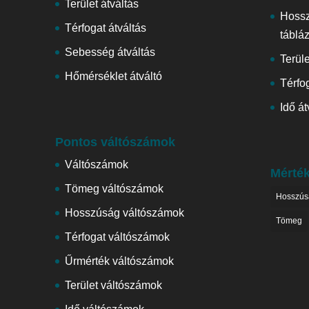
Terület átváltás
Hoss
Térfogat átváltás
táblá
Sebesség átváltás
Terül
Hőmérséklet átváltó
Térfog
Idő át
Pontos váltószámok
Váltószámok
Mérté
Tömeg váltószámok
Hosszús
Hosszúság váltószámok
Tömeg
Térfogat váltószámok
Űrmérték váltószámok
Terület váltószámok